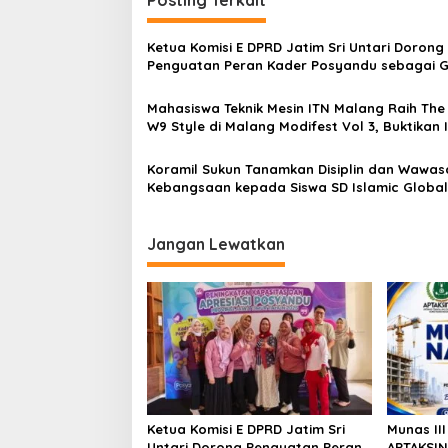
t
k
n
u
Ketua Komisi E DPRD Jatim Sri Untari Dorong
t
a
Penguatan Peran Kader Posyandu sebagai 
i
v
Terdepan Layanan Kesehatan
P
e
Mahasiswa Teknik Mesin ITN Malang Raih The
i
n
W9 Style di Malang Modifest Vol 3, Buktikan 
g
y
Kampus di Panggung Nasional
u
a
Koramil Sukun Tanamkan Disiplin dan Wawas
l
Kebangsaan kepada Siswa SD Islamic Global
t
u
School
h
i
a
Jangan Lewatkan
o
n
H
n
u
k
u
m
d
i
M
a
k
Ketua Komisi E DPRD Jatim Sri
Munas II
o
Untari Dorong Penguatan Peran
APTAKSIN