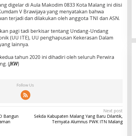
g digelar di Aula Makodim 0833 Kota Malang ini diisi
i Kumdam V Brawijaya yang menyatakan bahwa
n terjadi dan dilakukan oleh anggota TNI dan ASN.
kan pagi tadi berkisar tentang Undang-Undang
ronik (UU ITE), UU penghapusan Kekerasan Dalam
ang lainnya.
edua tahun 2020 ini dihadiri oleh seluruh Perwira
g. (
JKW
)
Follow Us
Next post
D Bangun
Sekda Kabupaten Malang Yang Baru Dilantik,
yaman
Ternyata Alumnus PWK ITN Malang