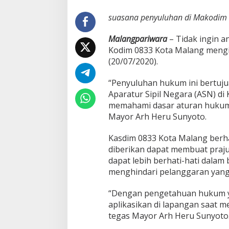
t
u
suasana penyuluhan di Makodim
r
a
Malangpariwara
– Tidak ingin a
n
Kodim 0833 Kota Malang mengik
H
(20/07/2020).
u
k
u
“Penyuluhan hukum ini bertuju
m
Aparatur Sipil Negara (ASN) d
,
memahami dasar aturan hukum,
P
Mayor Arh Heru Sunyoto.
r
a
j
Kasdim 0833 Kota Malang ber
u
diberikan dapat membuat praj
r
dapat lebih berhati-hati dalam
i
menghindari pelanggaran yan
t
T
N
“Dengan pengetahuan hukum yan
I
aplikasikan di lapangan saat m
d
tegas Mayor Arh Heru Sunyoto
a
n