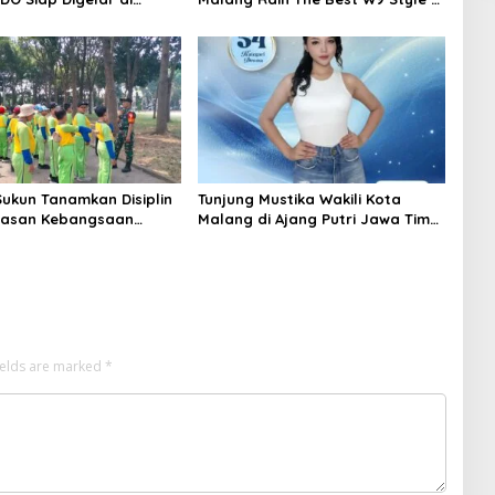
a, Usung Semangat
Malang Modifest Vol 3, Buktikan
Tata Kelola Organisasi
Inovasi Kampus di Panggung
Nasional
Sukun Tanamkan Disiplin
Tunjung Mustika Wakili Kota
asan Kebangsaan
Malang di Ajang Putri Jawa Timur
iswa SD Islamic Global
2026, Warga Diajak Beri
Dukungan Melalui Instagram
ields are marked
*