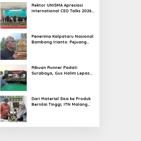
Hasil
Rektor UNISMA Apresiasi
International CEO Talks 2026,
Soroti Kiprah CEO Cilik yang
Siap Bersaing di Kancah
Global
Penerima Kalpataru Nasional
Bambang Irianto: Pejuang
Lingkungan Jangan Hanya
Jadi Simbol Penghargaan
Ribuan Runner Padati
Surabaya, Gus Halim Lepas
PKB Fun Run Festival Jatim
2026: Tebar Hadiah Ratusan
Juta dan 6 Golden Ticket ke
Jakarta
Dari Material Sisa ke Produk
Bernilai Tinggi, ITN Malang
dan PT DPL Kembangkan
Riset Silika Gel