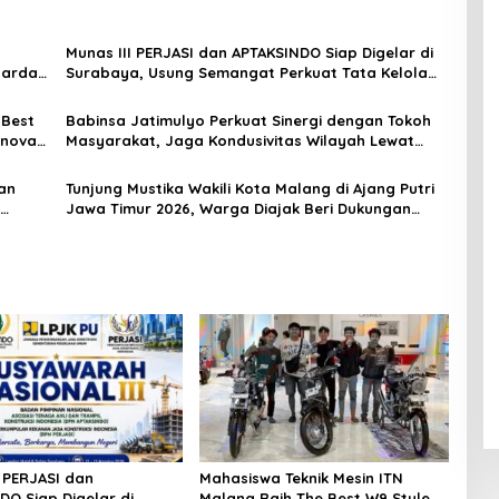
Munas III PERJASI dan APTAKSINDO Siap Digelar di
Garda
Surabaya, Usung Semangat Perkuat Tata Kelola
Organisasi
 Best
Babinsa Jatimulyo Perkuat Sinergi dengan Tokoh
Inovasi
Masyarakat, Jaga Kondusivitas Wilayah Lewat
Komsos
an
Tunjung Mustika Wakili Kota Malang di Ajang Putri
Jawa Timur 2026, Warga Diajak Beri Dukungan
Melalui Instagram
I PERJASI dan
Mahasiswa Teknik Mesin ITN
DO Siap Digelar di
Malang Raih The Best W9 Style di