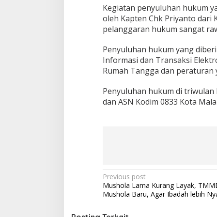
Kegiatan penyuluhan hukum yan
A
p
oleh Kapten Chk Priyanto dar
a
pelanggaran hukum sangat rawa
r
a
Penyuluhan hukum yang diberi
t
Informasi dan Transaksi Elekt
u
r
Rumah Tangga dan peraturan y
S
i
Penyuluhan hukum di triwulan k
p
dan ASN Kodim 0833 Kota Malan
i
l
N
e
g
a
r
a
(
P
Previous post
A
Mushola Lama Kurang Layak, TMM
o
S
Mushola Baru, Agar Ibadah lebih N
N
s
)
I
Posting Terkait