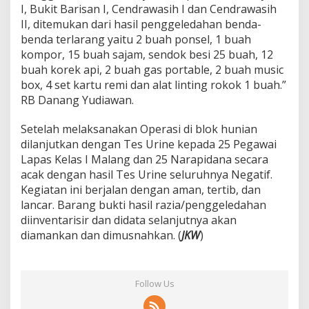
I, Bukit Barisan I, Cendrawasih I dan Cendrawasih
II, ditemukan dari hasil penggeledahan benda-
benda terlarang yaitu 2 buah ponsel, 1 buah
kompor, 15 buah sajam, sendok besi 25 buah, 12
buah korek api, 2 buah gas portable, 2 buah music
box, 4 set kartu remi dan alat linting rokok 1 buah.”
RB Danang Yudiawan.
Setelah melaksanakan Operasi di blok hunian
dilanjutkan dengan Tes Urine kepada 25 Pegawai
Lapas Kelas I Malang dan 25 Narapidana secara
acak dengan hasil Tes Urine seluruhnya Negatif.
Kegiatan ini berjalan dengan aman, tertib, dan
lancar. Barang bukti hasil razia/penggeledahan
diinventarisir dan didata selanjutnya akan
diamankan dan dimusnahkan. (
JKW
)
Follow Us