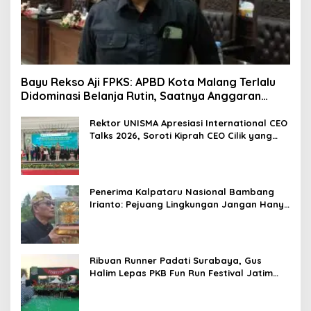
Bayu Rekso Aji FPKS: APBD Kota Malang Terlalu
Didominasi Belanja Rutin, Saatnya Anggaran
Berorientasi Hasil
Rektor UNISMA Apresiasi International CEO
Talks 2026, Soroti Kiprah CEO Cilik yang
Siap Bersaing di Kancah Global
Penerima Kalpataru Nasional Bambang
Irianto: Pejuang Lingkungan Jangan Hanya
Jadi Simbol Penghargaan
Ribuan Runner Padati Surabaya, Gus
Halim Lepas PKB Fun Run Festival Jatim
2026: Tebar Hadiah Ratusan Juta dan 6
Golden Ticket ke Jakarta