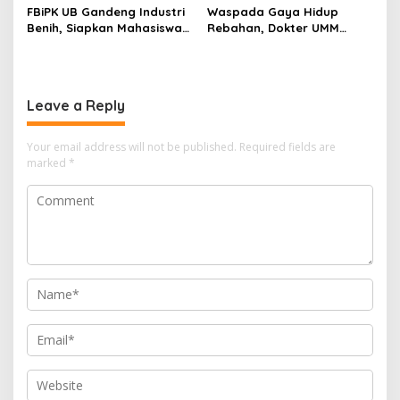
FBiPK UB Gandeng Industri
Waspada Gaya Hidup
Benih, Siapkan Mahasiswa
Rebahan, Dokter UMM
Hadapi Dunia Kerja Modern
Ingatkan Risiko Obesitas
hingga Hipertensi
Leave a Reply
Your email address will not be published.
Required fields are
marked
*