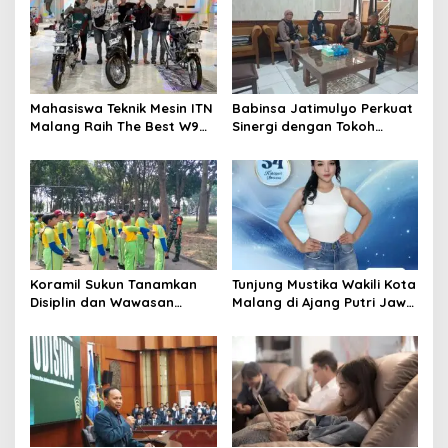
Mahasiswa Teknik Mesin ITN
Babinsa Jatimulyo Perkuat
Malang Raih The Best W9
Sinergi dengan Tokoh
Style di Malang Modifest
Masyarakat, Jaga
Vol 3, Buktikan Inovasi
Kondusivitas Wilayah Lewat
Kampus di Panggung
Komsos
Nasional
Koramil Sukun Tanamkan
Tunjung Mustika Wakili Kota
Disiplin dan Wawasan
Malang di Ajang Putri Jawa
Kebangsaan kepada Siswa
Timur 2026, Warga Diajak
SD Islamic Global School
Beri Dukungan Melalui
Instagram