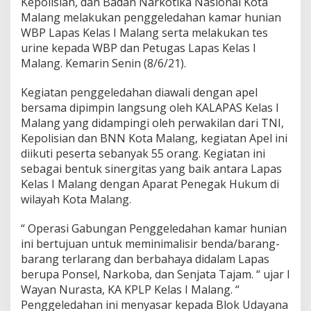
Kepolisian, dan Badan Narkotika Nasional Kota
s
Malang melakukan penggeledahan kamar hunian
K
WBP Lapas Kelas I Malang serta melakukan tes
e
l
urine kepada WBP dan Petugas Lapas Kelas I
a
Malang. Kemarin Senin (8/6/21).
s
1
Kegiatan penggeledahan diawali dengan apel
M
bersama dipimpin langsung oleh KALAPAS Kelas I
a
l
Malang yang didampingi oleh perwakilan dari TNI,
a
Kepolisian dan BNN Kota Malang, kegiatan Apel ini
n
diikuti peserta sebanyak 55 orang. Kegiatan ini
g
sebagai bentuk sinergitas yang baik antara Lapas
Kelas I Malang dengan Aparat Penegak Hukum di
wilayah Kota Malang.
“ Operasi Gabungan Penggeledahan kamar hunian
ini bertujuan untuk meminimalisir benda/barang-
barang terlarang dan berbahaya didalam Lapas
berupa Ponsel, Narkoba, dan Senjata Tajam. “ ujar I
Wayan Nurasta, KA KPLP Kelas I Malang. “
Penggeledahan ini menyasar kepada Blok Udayana