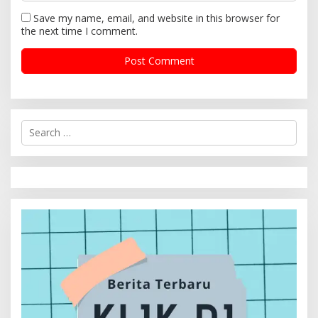
Save my name, email, and website in this browser for
the next time I comment.
S
e
a
r
c
h
f
o
r
: