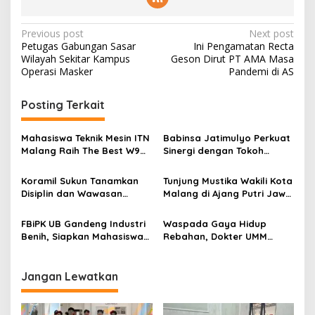
P
Previous post
Next post
Petugas Gabungan Sasar
Ini Pengamatan Recta
o
Wilayah Sekitar Kampus
Geson Dirut PT AMA Masa
s
Operasi Masker
Pandemi di AS
t
Posting Terkait
n
a
Mahasiswa Teknik Mesin ITN
Babinsa Jatimulyo Perkuat
v
Malang Raih The Best W9
Sinergi dengan Tokoh
Style di Malang Modifest
Masyarakat, Jaga
i
Vol 3, Buktikan Inovasi
Kondusivitas Wilayah Lewat
Koramil Sukun Tanamkan
Tunjung Mustika Wakili Kota
g
Kampus di Panggung
Komsos
Disiplin dan Wawasan
Malang di Ajang Putri Jawa
Nasional
Kebangsaan kepada Siswa
Timur 2026, Warga Diajak
a
SD Islamic Global School
Beri Dukungan Melalui
FBiPK UB Gandeng Industri
Waspada Gaya Hidup
t
Instagram
Benih, Siapkan Mahasiswa
Rebahan, Dokter UMM
i
Hadapi Dunia Kerja Modern
Ingatkan Risiko Obesitas
hingga Hipertensi
o
Jangan Lewatkan
n