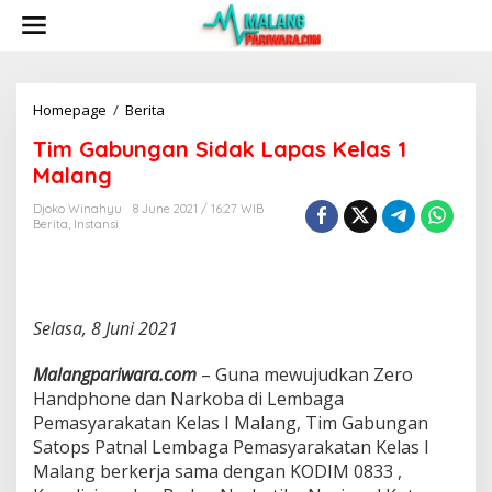
S
k
i
p
t
o
Homepage
/
Berita
T
c
i
Tim Gabungan Sidak Lapas Kelas 1
o
m
n
G
Malang
t
a
e
b
Djoko Winahyu
8 June 2021 / 16:27 WIB
n
Berita
,
Instansi
u
t
n
g
a
n
Selasa, 8 Juni 2021
S
i
d
Malangpariwara.com
– Guna mewujudkan Zero
a
Handphone dan Narkoba di Lembaga
k
Pemasyarakatan Kelas I Malang, Tim Gabungan
L
Satops Patnal Lembaga Pemasyarakatan Kelas I
a
p
Malang berkerja sama dengan KODIM 0833 ,
a