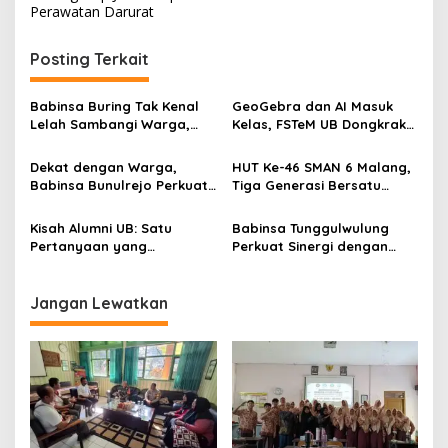
s
Perawatan Darurat
t
Posting Terkait
n
a
Babinsa Buring Tak Kenal
GeoGebra dan AI Masuk
v
Lelah Sambangi Warga,
Kelas, FSTeM UB Dongkrak
Komsos Jadi Garda Awal
Literasi Numerasi Siswa
i
Jaga Kamtibmas
SMAN 1 Krembung
Dekat dengan Warga,
HUT Ke-46 SMAN 6 Malang,
g
Babinsa Bunulrejo Perkuat
Tiga Generasi Bersatu
Sinergi TNI dan Rakyat
dalam Semangat
a
Kebersamaan, ini Kata
Kisah Alumni UB: Satu
Babinsa Tunggulwulung
t
Untari
Pertanyaan yang
Perkuat Sinergi dengan
i
Menyelamatkan Nyawa
Guru, Dorong Sekolah
Aman dan Kondusif
o
Jangan Lewatkan
n