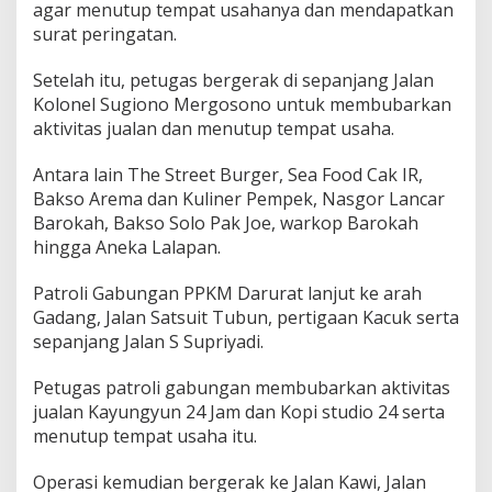
agar menutup tempat usahanya dan mendapatkan
a
surat peringatan.
n
P
o
Setelah itu, petugas bergerak di sepanjang Jalan
t
Kolonel Sugiono Mergosono untuk membubarkan
e
aktivitas jualan dan menutup tempat usaha.
n
s
Antara lain The Street Burger, Sea Food Cak IR,
i
K
Bakso Arema dan Kuliner Pempek, Nasgor Lancar
e
Barokah, Bakso Solo Pak Joe, warkop Barokah
r
hingga Aneka Lalapan.
u
m
Patroli Gabungan PPKM Darurat lanjut ke arah
u
n
Gadang, Jalan Satsuit Tubun, pertigaan Kacuk serta
a
sepanjang Jalan S Supriyadi.
n
Petugas patroli gabungan membubarkan aktivitas
jualan Kayungyun 24 Jam dan Kopi studio 24 serta
menutup tempat usaha itu.
Operasi kemudian bergerak ke Jalan Kawi, Jalan