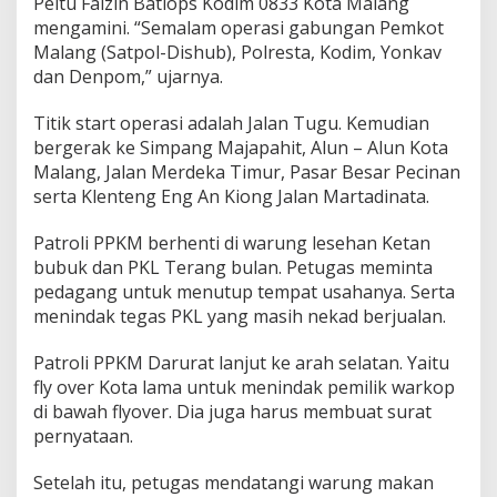
Peltu Faizin Batiops Kodim 0833 Kota Malang
N
mengamini. “Semalam operasi gabungan Pemkot
I
Malang (Satpol-Dishub), Polresta, Kodim, Yonkav
P
O
dan Denpom,” ujarnya.
L
R
Titik start operasi adalah Jalan Tugu. Kemudian
I
bergerak ke Simpang Majapahit, Alun – Alun Kota
S
Malang, Jalan Merdeka Timur, Pasar Besar Pecinan
i
s
serta Klenteng Eng An Kiong Jalan Martadinata.
i
r
Patroli PPKM berhenti di warung lesehan Ketan
S
bubuk dan PKL Terang bulan. Petugas meminta
e
pedagang untuk menutup tempat usahanya. Serta
j
u
menindak tegas PKL yang masih nekad berjualan.
m
l
Patroli PPKM Darurat lanjut ke arah selatan. Yaitu
a
fly over Kota lama untuk menindak pemilik warkop
h
di bawah flyover. Dia juga harus membuat surat
K
a
pernyataan.
w
a
Setelah itu, petugas mendatangi warung makan
s