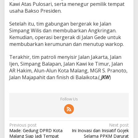
Kawi Atas Pulosari, serta menegur pemilik tempat
usaha Bakso Presiden.
Setelah itu, tim gabungan bergerak ke Jalan
Simpang Wilis dan membubarkan Angkringan.
Kemudian, operasi bergerak di Jalan Gede untuk
membubarkan kerumunan dan menutup warkop.
Terakhir, tim patroli menyisir Jalan Jakarta, Jalan
Ijen, Simpang Balapan, Jalan Kawi ke Timur, Jalan
AR Hakim, Alun-Alun Kota Malang, MGR S. Pranoto,
Jalan Majapahit dan finish di Balaikota.(
JKW
)
Follow Us
P
Previous post
Next post
Made: Gedung DPRD Kota
Ini Inovasi dan Inisiatif Gojek
o
Malang Siap Jadi Tempat
Selama PPKM Darurat