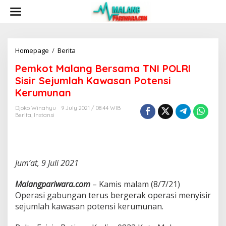
S
k
i
p
t
o
Homepage
/
Berita
P
c
e
Pemkot Malang Bersama TNI POLRI
o
m
n
k
Sisir Sejumlah Kawasan Potensi
t
o
Kerumunan
e
t
n
M
Djoko Winahyu
9 July 2021 / 08:44 WIB
t
a
Berita
,
Instansi
l
a
n
g
B
Jum’at, 9 Juli 2021
e
r
Malangpariwara.com
– Kamis malam (8/7/21)
s
Operasi gabungan terus bergerak operasi menyisir
a
m
sejumlah kawasan potensi kerumunan.
a
T