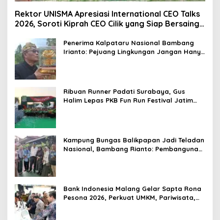
Rektor UNISMA Apresiasi International CEO Talks
2026, Soroti Kiprah CEO Cilik yang Siap Bersaing
di Kancah Global
Penerima Kalpataru Nasional Bambang
Irianto: Pejuang Lingkungan Jangan Hanya
Jadi Simbol Penghargaan
Ribuan Runner Padati Surabaya, Gus
Halim Lepas PKB Fun Run Festival Jatim
2026: Tebar Hadiah Ratusan Juta dan 6
Golden Ticket ke Jakarta
Kampung Bungas Balikpapan Jadi Teladan
Nasional, Bambang Rianto: Pembangunan
Lingkungan Harus Holistik dan
Berkelanjutan
Bank Indonesia Malang Gelar Sapta Rona
Pesona 2026, Perkuat UMKM, Pariwisata,
Digitalisasi, dan Ekonomi Syariah