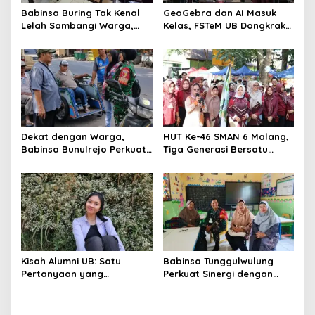
Babinsa Buring Tak Kenal
GeoGebra dan AI Masuk
Lelah Sambangi Warga,
Kelas, FSTeM UB Dongkrak
Komsos Jadi Garda Awal
Literasi Numerasi Siswa
Jaga Kamtibmas
SMAN 1 Krembung
Dekat dengan Warga,
HUT Ke-46 SMAN 6 Malang,
Babinsa Bunulrejo Perkuat
Tiga Generasi Bersatu
Sinergi TNI dan Rakyat
dalam Semangat
Kebersamaan, ini Kata
Untari
Kisah Alumni UB: Satu
Babinsa Tunggulwulung
Pertanyaan yang
Perkuat Sinergi dengan
Menyelamatkan Nyawa
Guru, Dorong Sekolah
Aman dan Kondusif