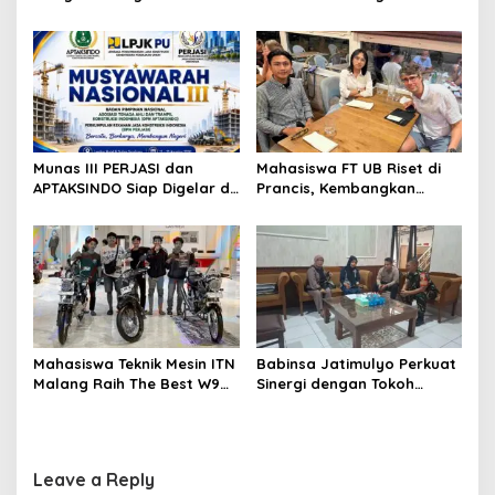
Kesehatan Gratis Sekaligus
Penguatan Peran Kader
Kenal Lebih Dekat dengan
Posyandu sebagai Garda
Universitas Ma Chung
Terdepan Layanan
Kesehatan
Munas III PERJASI dan
Mahasiswa FT UB Riset di
APTAKSINDO Siap Digelar di
Prancis, Kembangkan
Surabaya, Usung
Jaringan Telekomunikasi
Semangat Perkuat Tata
Tangguh Hadapi
Kelola Organisasi
Perubahan Iklim di Papua
Mahasiswa Teknik Mesin ITN
Babinsa Jatimulyo Perkuat
Malang Raih The Best W9
Sinergi dengan Tokoh
Style di Malang Modifest
Masyarakat, Jaga
Vol 3, Buktikan Inovasi
Kondusivitas Wilayah Lewat
Kampus di Panggung
Komsos
Nasional
Leave a Reply