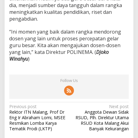
dia, menjadi sumber daya tangguh dalam rangka
meningkatkan kualitas pendidikan, riset dan
pengabdian.
“Ini momen yang baik dalam rangka mendorong
dosen yang lain untuk proses percepatan gelar
guru besar. Kita akan mengajukan dosen-dosen
yang lain,” kata Direktur POLINEMA. (
Djoko
Winahyu
)
Follow Us
P
Previous post
Next post
Rektor ITN Malang, Prof Dr
Anggota Dewan Sidak
o
Eng Ir Abraham Lomi, MSEE
RSUD, Plh. Direktur Utama
s
Resmikan Lomba Karya
RSUD Kota Malang Akui
Tematik Prodi (LKTP)
Banyak Kekurangan
t