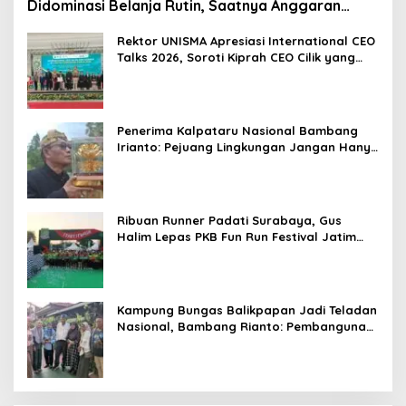
Didominasi Belanja Rutin, Saatnya Anggaran
Berorientasi Hasil
Rektor UNISMA Apresiasi International CEO
Talks 2026, Soroti Kiprah CEO Cilik yang
Siap Bersaing di Kancah Global
Penerima Kalpataru Nasional Bambang
Irianto: Pejuang Lingkungan Jangan Hanya
Jadi Simbol Penghargaan
Ribuan Runner Padati Surabaya, Gus
Halim Lepas PKB Fun Run Festival Jatim
2026: Tebar Hadiah Ratusan Juta dan 6
Golden Ticket ke Jakarta
Kampung Bungas Balikpapan Jadi Teladan
Nasional, Bambang Rianto: Pembangunan
Lingkungan Harus Holistik dan
Berkelanjutan