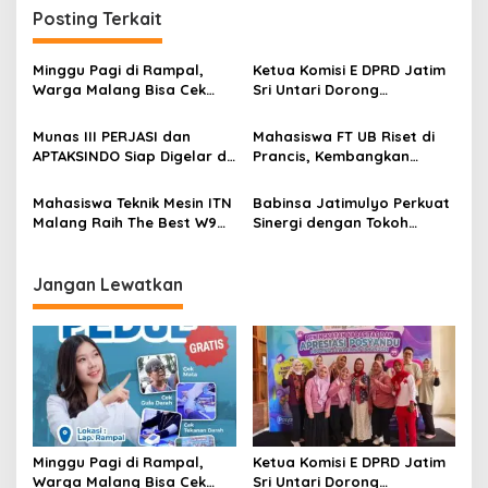
n
Posting Terkait
a
v
Minggu Pagi di Rampal,
Ketua Komisi E DPRD Jatim
Warga Malang Bisa Cek
Sri Untari Dorong
i
Kesehatan Gratis Sekaligus
Penguatan Peran Kader
g
Kenal Lebih Dekat dengan
Posyandu sebagai Garda
Munas III PERJASI dan
Mahasiswa FT UB Riset di
Universitas Ma Chung
Terdepan Layanan
APTAKSINDO Siap Digelar di
Prancis, Kembangkan
a
Kesehatan
Surabaya, Usung
Jaringan Telekomunikasi
t
Semangat Perkuat Tata
Tangguh Hadapi
Mahasiswa Teknik Mesin ITN
Babinsa Jatimulyo Perkuat
Kelola Organisasi
Perubahan Iklim di Papua
i
Malang Raih The Best W9
Sinergi dengan Tokoh
Style di Malang Modifest
Masyarakat, Jaga
o
Vol 3, Buktikan Inovasi
Kondusivitas Wilayah Lewat
n
Kampus di Panggung
Komsos
Jangan Lewatkan
Nasional
Minggu Pagi di Rampal,
Ketua Komisi E DPRD Jatim
Warga Malang Bisa Cek
Sri Untari Dorong