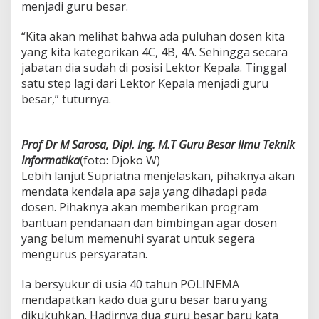
menjadi guru besar.
i
I
“Kita akan melihat bahwa ada puluhan dosen kita
n
i
yang kita kategorikan 4C, 4B, 4A. Sehingga secara
jabatan dia sudah di posisi Lektor Kepala. Tinggal
satu step lagi dari Lektor Kepala menjadi guru
besar,” tuturnya.
Prof Dr M Sarosa, Dipl. Ing. M.T Guru Besar Ilmu Teknik
Informatika
(foto: Djoko W)
Lebih lanjut Supriatna menjelaskan, pihaknya akan
mendata kendala apa saja yang dihadapi pada
dosen. Pihaknya akan memberikan program
bantuan pendanaan dan bimbingan agar dosen
yang belum memenuhi syarat untuk segera
mengurus persyaratan.
Ia bersyukur di usia 40 tahun POLINEMA
mendapatkan kado dua guru besar baru yang
dikukuhkan. Hadirnya dua guru besar baru kata