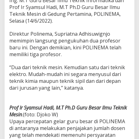
Ing. M.T Guru Besar Ilmu Teknik Informatika dan
P
Prof Ir Syamsul Hadi, M.T Ph.D Guru Besar Ilmu
r
Teknik Mesin di Gedung Pertamina, POLINEMA,
o
Selasa (14/6/2022).
f
e
s
Direktur Polinema, Supriatna Adhisuwignjo
o
memimpin langsung pengukuhan dua profesor
r
baru ini. Dengan demikian, kini POLINEMA telah
B
memiliki tiga profesor.
a
r
u
“Dua dari teknik mesin. Kemudian satu dari teknik
D
elektro. Mudah-mudah ini segara menyusul dari
i
teknik kimia maupun teknik sipil dan dari depan
k
dari jurusan yang lain,” katanya.
u
k
u
h
Prof Ir Syamsul Hadi, M.T Ph.D Guru Besar Ilmu Teknik
k
Mesin
.(foto: Djoko W)
a
Upaya percepatan gelar guru besar di POLINEMA
n
H
di antaranya melakukan penjajakan jumlah dosen
a
yang telah mendekati memenuhi persyaratan
r