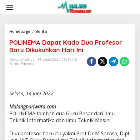
S
k
i
p
t
o
Homepage
/
Berita
P
c
O
POLINEMA Dapat Kado Dua Profesor
o
L
n
I
Baru Dikukuhkan Hari Ini
t
N
e
E
Djoko Winahyu
14 June 2022 / 13:29 WIB
n
Berita
,
Edukasi
M
t
A
D
a
p
Selasa, 14 Juni 2022
a
t
K
Malangpariwara.com
–
a
POLINEMA tambah dua Guru Besar dari Ilmu
d
Teknik Informatika dan Ilmu Teknik Mesin.
o
D
u
Dua profesor baru itu yakni Prof Dr M Sarosa, Dipl.
a