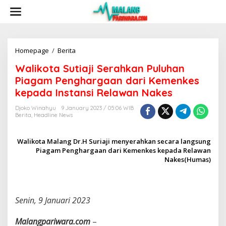
S
k
i
p
t
o
Homepage
/
Berita
W
c
a
Walikota Sutiaji Serahkan Puluhan
o
l
n
i
Piagam Penghargaan dari Kemenkes
t
k
kepada Instansi Relawan Nakes
e
o
n
t
Djoko Winahyu
9 January 2023 / 05:06 WIB
t
a
Berita
,
Headline News
S
u
Walikota Malang Dr.H Suriaji menyerahkan secara langsung
t
Piagam Penghargaan dari Kemenkes kepada Relawan
i
a
Nakes(Humas)
j
i
S
e
Senin, 9 Januari 2023
r
a
Malangpariwara.com
–
h