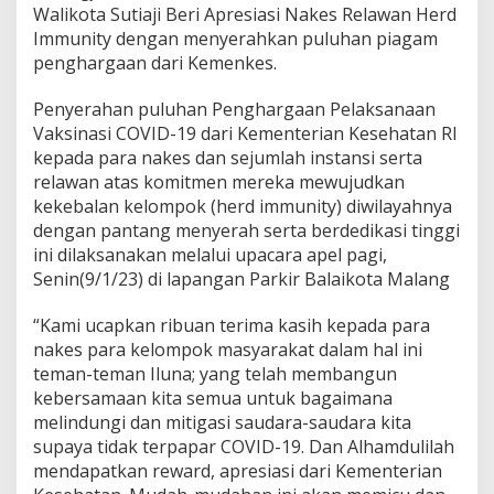
Walikota Sutiaji Beri Apresiasi Nakes Relawan Herd
k
a
Immunity dengan menyerahkan puluhan piagam
n
penghargaan dari Kemenkes.
P
u
Penyerahan puluhan Penghargaan Pelaksanaan
l
Vaksinasi COVID-19 dari Kementerian Kesehatan RI
u
h
kepada para nakes dan sejumlah instansi serta
a
relawan atas komitmen mereka mewujudkan
n
kekebalan kelompok (herd immunity) diwilayahnya
P
dengan pantang menyerah serta berdedikasi tinggi
i
a
ini dilaksanakan melalui upacara apel pagi,
g
Senin(9/1/23) di lapangan Parkir Balaikota Malang
a
m
“Kami ucapkan ribuan terima kasih kepada para
P
nakes para kelompok masyarakat dalam hal ini
e
n
teman-teman Iluna; yang telah membangun
g
kebersamaan kita semua untuk bagaimana
h
melindungi dan mitigasi saudara-saudara kita
a
supaya tidak terpapar COVID-19. Dan Alhamdulilah
r
mendapatkan reward, apresiasi dari Kementerian
g
a