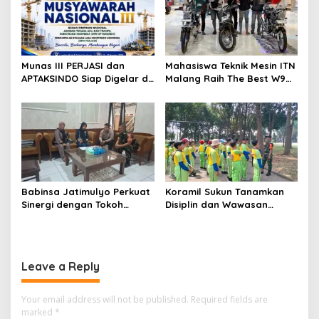
Kesehatan
Munas III PERJASI dan
Mahasiswa Teknik Mesin ITN
APTAKSINDO Siap Digelar di
Malang Raih The Best W9
Surabaya, Usung
Style di Malang Modifest
Semangat Perkuat Tata
Vol 3, Buktikan Inovasi
Kelola Organisasi
Kampus di Panggung
Nasional
Babinsa Jatimulyo Perkuat
Koramil Sukun Tanamkan
Sinergi dengan Tokoh
Disiplin dan Wawasan
Masyarakat, Jaga
Kebangsaan kepada Siswa
Kondusivitas Wilayah Lewat
SD Islamic Global School
Komsos
Leave a Reply
Your email address will not be published.
Required fields are
marked
*