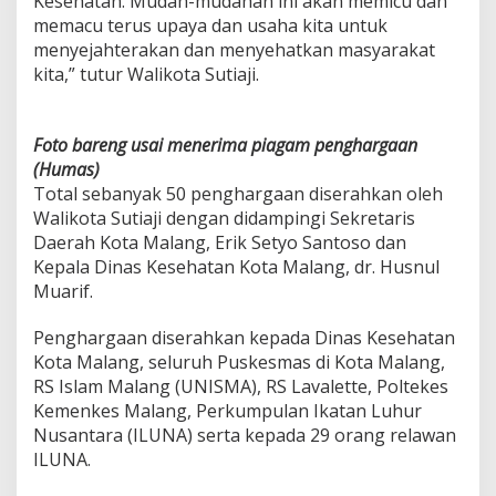
Kesehatan. Mudah-mudahan ini akan memicu dan
a
memacu terus upaya dan usaha kita untuk
n
menyejahterakan dan menyehatkan masyarakat
d
kita,” tutur Walikota Sutiaji.
a
r
i
K
Foto bareng usai menerima piagam penghargaan
e
(Humas)
m
Total sebanyak 50 penghargaan diserahkan oleh
e
n
Walikota Sutiaji dengan didampingi Sekretaris
k
Daerah Kota Malang, Erik Setyo Santoso dan
e
Kepala Dinas Kesehatan Kota Malang, dr. Husnul
s
Muarif.
k
e
p
Penghargaan diserahkan kepada Dinas Kesehatan
a
Kota Malang, seluruh Puskesmas di Kota Malang,
d
RS Islam Malang (UNISMA), RS Lavalette, Poltekes
a
Kemenkes Malang, Perkumpulan Ikatan Luhur
I
Nusantara (ILUNA) serta kepada 29 orang relawan
n
s
ILUNA.
t
a