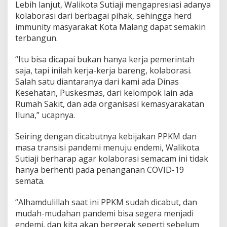
Lebih lanjut, Walikota Sutiaji mengapresiasi adanya
n
kolaborasi dari berbagai pihak, sehingga herd
s
immunity masyarakat Kota Malang dapat semakin
i
R
terbangun.
e
l
“Itu bisa dicapai bukan hanya kerja pemerintah
a
saja, tapi inilah kerja-kerja bareng, kolaborasi.
w
Salah satu diantaranya dari kami ada Dinas
a
n
Kesehatan, Puskesmas, dari kelompok lain ada
N
Rumah Sakit, dan ada organisasi kemasyarakatan
a
Iluna,” ucapnya.
k
e
Seiring dengan dicabutnya kebijakan PPKM dan
s
masa transisi pandemi menuju endemi, Walikota
Sutiaji berharap agar kolaborasi semacam ini tidak
hanya berhenti pada penanganan COVID-19
semata.
“Alhamdulillah saat ini PPKM sudah dicabut, dan
mudah-mudahan pandemi bisa segera menjadi
endemi, dan kita akan bergerak seperti sebelum