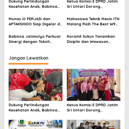
a
Dukung Perlindungan
Ketua Komisi E DPRD Jatim
v
Kesehatan Anak, Babinsa
Sri Untari Dorong
Jatimulyo Dampingi Pekan
Penguatan Peran Kader
i
Imunisasi 2026
Posyandu sebagai Garda
Munas III PERJASI dan
Mahasiswa Teknik Mesin ITN
g
Terdepan Layanan
APTAKSINDO Siap Digelar di
Malang Raih The Best W9
Kesehatan
Surabaya, Usung
Style di Malang Modifest
a
Semangat Perkuat Tata
Vol 3, Buktikan Inovasi
Babinsa Jatimulyo Perkuat
Koramil Sukun Tanamkan
t
Kelola Organisasi
Kampus di Panggung
Sinergi dengan Tokoh
Disiplin dan Wawasan
Nasional
i
Masyarakat, Jaga
Kebangsaan kepada Siswa
Kondusivitas Wilayah Lewat
SD Islamic Global School
o
Komsos
Jangan Lewatkan
n
Dukung Perlindungan
Ketua Komisi E DPRD Jatim
Kesehatan Anak, Babinsa
Sri Untari Dorong
Jatimulyo Dampingi Pekan
Penguatan Peran Kader
Imunisasi 2026
Posyandu sebagai Garda
Terdepan Layanan