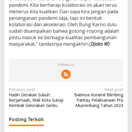
pandemi. Kita berharap kolaborasi ini akan terus
menerus kita kuatkan. Dan saya kira jangan pada
penanganan pandemi saja, tapi ini bentuk
kolaborasi dan akselerasi. Oleh Bung Karno dulu
sudah disampaikan bahwa gotong-royong adalah
pintu masuk ke berbagai kualitas pembangunan
masyarakat,” tandasnya mengakhiri.(
Djoko W)
Follow Us
P
Previous post
Next post
Hadiri Gerakan Subuh
Babinsa Koramil Blimbing
o
Berjamaah, Wali Kota Sutiaji
Pantau Pelaksanaan Pra
s
Kembali Gelorakan Gerbu
Musrenbang Tahun 2023
t
Posting Terkait
n