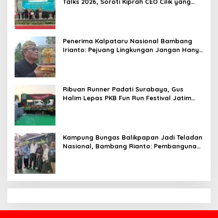
Talks 2026, Soroti Kiprah CEO Cilik yang
Siap Bersaing di Kancah Global
Penerima Kalpataru Nasional Bambang
Irianto: Pejuang Lingkungan Jangan Hanya
Jadi Simbol Penghargaan
Ribuan Runner Padati Surabaya, Gus
Halim Lepas PKB Fun Run Festival Jatim
2026: Tebar Hadiah Ratusan Juta dan 6
Golden Ticket ke Jakarta
Kampung Bungas Balikpapan Jadi Teladan
Nasional, Bambang Rianto: Pembangunan
Lingkungan Harus Holistik dan
Berkelanjutan