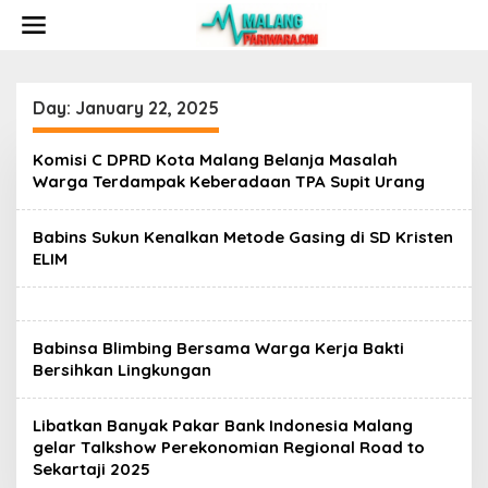
S
k
i
p
t
o
Day:
January 22, 2025
c
o
Komisi C DPRD Kota Malang Belanja Masalah
n
Warga Terdampak Keberadaan TPA Supit Urang
t
e
n
Babins Sukun Kenalkan Metode Gasing di SD Kristen
t
ELIM
Babinsa Blimbing Bersama Warga Kerja Bakti
Bersihkan Lingkungan
Libatkan Banyak Pakar Bank Indonesia Malang
gelar Talkshow Perekonomian Regional Road to
Sekartaji 2025