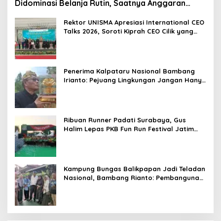
Didominasi Belanja Rutin, Saatnya Anggaran
Berorientasi Hasil
Rektor UNISMA Apresiasi International CEO
Talks 2026, Soroti Kiprah CEO Cilik yang
Siap Bersaing di Kancah Global
Penerima Kalpataru Nasional Bambang
Irianto: Pejuang Lingkungan Jangan Hanya
Jadi Simbol Penghargaan
Ribuan Runner Padati Surabaya, Gus
Halim Lepas PKB Fun Run Festival Jatim
2026: Tebar Hadiah Ratusan Juta dan 6
Golden Ticket ke Jakarta
Kampung Bungas Balikpapan Jadi Teladan
Nasional, Bambang Rianto: Pembangunan
Lingkungan Harus Holistik dan
Berkelanjutan