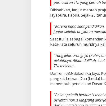
purnawiran TNI yang pernah be
Dikisahkan, lanjut mantan prajur
Jayapura, Papua. Sejak 25 tah
“Karena pada saat pendidikan,
junior setelah angkatan mereka,
Saat itu, ia sebagai komandan
Rata-rata seluruh muridnya kal
“Yang jelas orangnya (Kohir) an
pelatihnya. Alhamdulillah, saat
TNI tersebut.
Danrem 083/Baladhika Jaya, Kol
pangkat Letnan Dua (Letda) bar
menempuh pendidikan Dasar Ke
“Beliau pelatih berkumis tebal 
perintah harus langsung dikerja
dari ujung telepon genggam saa