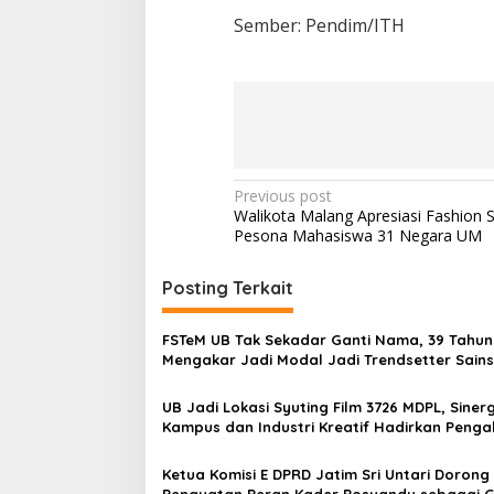
Sember: Pendim/ITH
P
Previous post
Walikota Malang Apresiasi Fashion
o
Pesona Mahasiswa 31 Negara UM
s
t
Posting Terkait
n
FSTeM UB Tak Sekadar Ganti Nama, 39 Tahun
a
Mengakar Jadi Modal Jadi Trendsetter Sain
v
Teknologi
UB Jadi Lokasi Syuting Film 3726 MDPL, Sinerg
i
Kampus dan Industri Kreatif Hadirkan Peng
g
Nyata bagi Mahasiswa
a
Ketua Komisi E DPRD Jatim Sri Untari Dorong