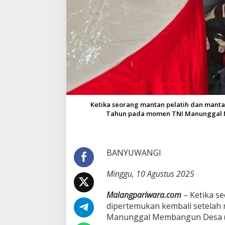
n
g
i
B
e
r
t
e
m
u
S
Ketika seorang mantan pelatih dan manta
e
Tahun pada momen TNI Manunggal M
t
e
l
a
h
BANYUWANGI
2
5
Minggu, 10 Agustus 2025
T
a
Malangpariwara.com
– Ketika s
h
dipertemukan kembali setelah
u
n
Manunggal Membangun Desa (
i