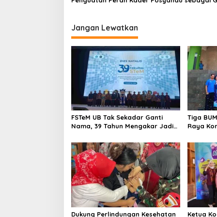
Penguatan Peran Kader Posyandu sebagai 
t
Terdepan Layanan Kesehatan
i
Jangan Lewatkan
o
n
FSTeM UB Tak Sekadar Ganti
Tiga BUM
Nama, 39 Tahun Mengakar Jadi
Raya Kom
Modal Jadi Trendsetter Sains
Soal Air 
dan Teknologi
Dukung Perlindungan Kesehatan
Ketua Ko