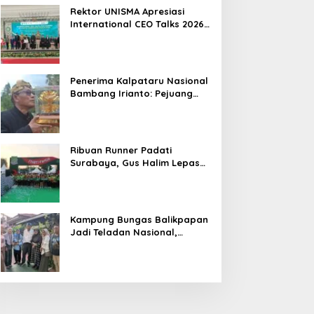
Hasil
Rektor UNISMA Apresiasi
International CEO Talks 2026,
Soroti Kiprah CEO Cilik yang
Siap Bersaing di Kancah
Global
Penerima Kalpataru Nasional
Bambang Irianto: Pejuang
Lingkungan Jangan Hanya
Jadi Simbol Penghargaan
Ribuan Runner Padati
Surabaya, Gus Halim Lepas
PKB Fun Run Festival Jatim
2026: Tebar Hadiah Ratusan
Juta dan 6 Golden Ticket ke
Jakarta
Kampung Bungas Balikpapan
Jadi Teladan Nasional,
Bambang Rianto:
Pembangunan Lingkungan
Harus Holistik dan
Berkelanjutan