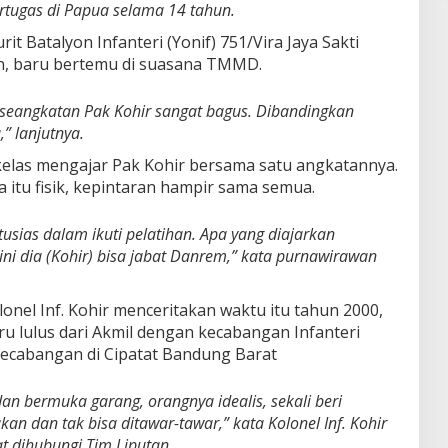
rtugas di Papua selama 14 tahun.
it Batalyon Infanteri (Yonif) 751/Vira Jaya Sakti
un, baru bertemu di suasana TMMD.
 seangkatan Pak Kohir sangat bagus. Dibandingkan
” lanjutnya.
 kelas mengajar Pak Kohir bersama satu angkatannya.
a itu fisik, kepintaran hampir sama semua.
tusias dalam ikuti pelatihan. Apa yang diajarkan
 ini dia (Kohir) bisa jabat Danrem,” kata purnawirawan
onel Inf. Kohir menceritakan waktu itu tahun 2000,
u lulus dari Akmil dengan kecabangan Infanteri
cabangan di Cipatat Bandung Barat
dan bermuka garang, orangnya idealis, sekali beri
kan dan tak bisa ditawar-tawar,” kata Kolonel Inf. Kohir
t dihubungi Tim Liputan.