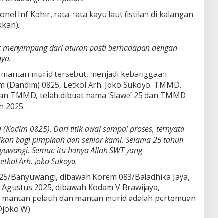
onel Inf Kohir, rata-rata kayu laut (istilah di kalangan
kkan).
kit menyimpang dari aturan pasti berhadapan dengan
nya.
 mantan murid tersebut, menjadi kebanggaan
m (Dandim) 0825, Letkol Arh. Joko Sukoyo. TMMD.
kan TMMD, telah dibuat nama ‘Slawe’ 25 dan TMMD
n 2025.
(Kodim 0825). Dari titik awal sampai proses, ternyata
nikan bagi pimpinan dan senior kami. Selama 25 tahun
yuwangi. Semua itu hanya Allah SWT yang
tkol Arh. Joko Sukoyo.
25/Banyuwangi, dibawah Korem 083/Baladhika Jaya,
n Agustus 2025, dibawah Kodam V Brawijaya,
mantan pelatih dan mantan murid adalah pertemuan
Djoko W)