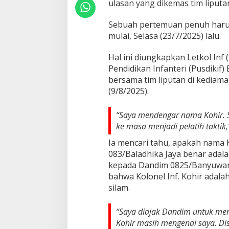
ulasan yang dikemas tim lipu
n
i
Sebuah pertemuan penuh haru 
K
mulai, Selasa (23/7/2025) lalu.
e
s
e
Hal ini diungkapkan Letkol Inf
r
Pendidikan Infanteri (Pusdikif
u
bersama tim liputan di kediama
a
(9/8/2025).
n
n
y
“Saya mendengar nama Kohir. 
a
ke masa menjadi pelatih taktik,
Ia mencari tahu, apakah nama
083/Baladhika Jaya benar adalah
kepada Dandim 0825/Banyuwangi
bahwa Kolonel Inf. Kohir adala
silam.
“Saya diajak Dandim untuk men
Kohir masih mengenal saya. Di