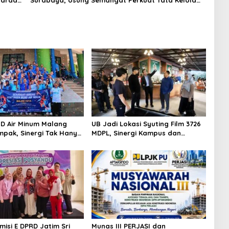
Garda
Surabaya, Usung Semangat Perkuat Tata Kelola
Organisasi
D Air Minum Malang
UB Jadi Lokasi Syuting Film 3726
pak, Sinergi Tak Hanya
MDPL, Sinergi Kampus dan
Tapi Juga Prestasi
Industri Kreatif Hadirkan
Pengalaman Nyata bagi
Mahasiswa
misi E DPRD Jatim Sri
Munas III PERJASI dan