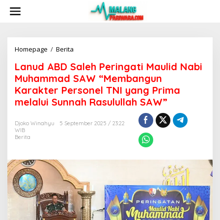
S
k
i
p
t
o
Homepage
/
Berita
L
c
a
Lanud ABD Saleh Peringati Maulid Nabi
o
n
n
u
Muhammad SAW “Membangun
t
d
Karakter Personel TNI yang Prima
e
A
melalui Sunnah Rasulullah SAW”
n
B
t
D
S
Djoko Winahyu
5 September 2025 / 23:22
a
WIB
l
Berita
e
h
P
e
r
i
n
g
a