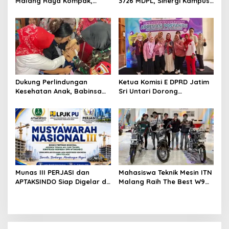
Malang Raya Kompak,
3726 MDPL, Sinergi Kampus
Sinergi Tak Hanya Soal Air
dan Industri Kreatif
Tapi Juga Prestasi
Hadirkan Pengalaman
Nyata bagi Mahasiswa
Dukung Perlindungan
Ketua Komisi E DPRD Jatim
Kesehatan Anak, Babinsa
Sri Untari Dorong
Jatimulyo Dampingi Pekan
Penguatan Peran Kader
Imunisasi 2026
Posyandu sebagai Garda
Terdepan Layanan
Kesehatan
Munas III PERJASI dan
Mahasiswa Teknik Mesin ITN
APTAKSINDO Siap Digelar di
Malang Raih The Best W9
Surabaya, Usung
Style di Malang Modifest
Semangat Perkuat Tata
Vol 3, Buktikan Inovasi
Kelola Organisasi
Kampus di Panggung
Nasional