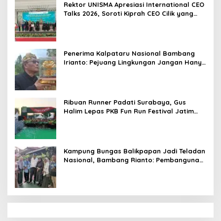
Rektor UNISMA Apresiasi International CEO
Talks 2026, Soroti Kiprah CEO Cilik yang
Siap Bersaing di Kancah Global
Penerima Kalpataru Nasional Bambang
Irianto: Pejuang Lingkungan Jangan Hanya
Jadi Simbol Penghargaan
Ribuan Runner Padati Surabaya, Gus
Halim Lepas PKB Fun Run Festival Jatim
2026: Tebar Hadiah Ratusan Juta dan 6
Golden Ticket ke Jakarta
Kampung Bungas Balikpapan Jadi Teladan
Nasional, Bambang Rianto: Pembangunan
Lingkungan Harus Holistik dan
Berkelanjutan