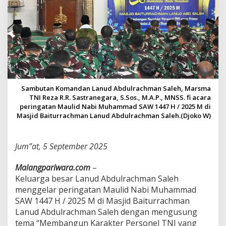
t
i
M
a
u
l
i
d
N
a
Sambutan Komandan Lanud Abdulrachman Saleh, Marsma
b
TNI Reza R.R. Sastranegara, S.Sos., M.A.P., MNSS. fi acara
i
peringatan Maulid Nabi Muhammad SAW 1447 H / 2025 M di
M
Masjid Baiturrachman Lanud Abdulrachman Saleh.(Djoko W)
u
h
a
Jum”at, 5 September 2025
m
m
Malangpariwara.com
–
a
Keluarga besar Lanud Abdulrachman Saleh
d
S
menggelar peringatan Maulid Nabi Muhammad
A
SAW 1447 H / 2025 M di Masjid Baiturrachman
W
Lanud Abdulrachman Saleh dengan mengusung
"
tema “Membangun Karakter Personel TNI yang
M