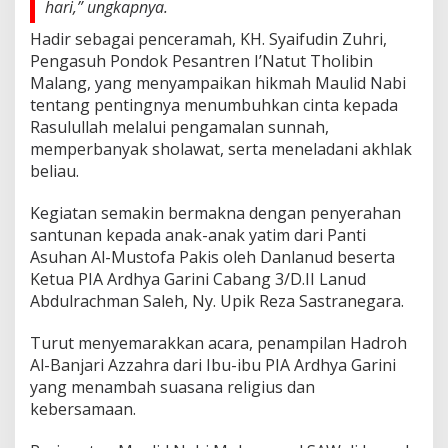
hari,” ungkapnya.
N
I
Hadir sebagai penceramah, KH. Syaifudin Zuhri,
y
Pengasuh Pondok Pesantren I’Natut Tholibin
a
Malang, yang menyampaikan hikmah Maulid Nabi
n
tentang pentingnya menumbuhkan cinta kepada
g
P
Rasulullah melalui pengamalan sunnah,
r
memperbanyak sholawat, serta meneladani akhlak
i
beliau.
m
a
Kegiatan semakin bermakna dengan penyerahan
m
e
santunan kepada anak-anak yatim dari Panti
l
Asuhan Al-Mustofa Pakis oleh Danlanud beserta
a
Ketua PIA Ardhya Garini Cabang 3/D.II Lanud
l
Abdulrachman Saleh, Ny. Upik Reza Sastranegara.
u
i
S
Turut menyemarakkan acara, penampilan Hadroh
u
Al-Banjari Azzahra dari Ibu-ibu PIA Ardhya Garini
n
yang menambah suasana religius dan
n
kebersamaan.
a
h