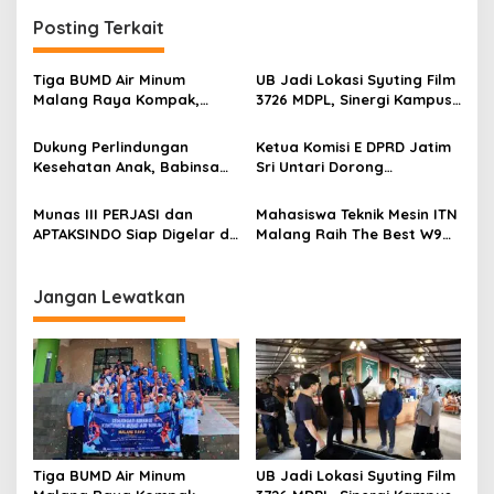
n
Posting Terkait
a
v
Tiga BUMD Air Minum
UB Jadi Lokasi Syuting Film
Malang Raya Kompak,
3726 MDPL, Sinergi Kampus
i
Sinergi Tak Hanya Soal Air
dan Industri Kreatif
g
Tapi Juga Prestasi
Hadirkan Pengalaman
Dukung Perlindungan
Ketua Komisi E DPRD Jatim
Nyata bagi Mahasiswa
Kesehatan Anak, Babinsa
Sri Untari Dorong
a
Jatimulyo Dampingi Pekan
Penguatan Peran Kader
t
Imunisasi 2026
Posyandu sebagai Garda
Munas III PERJASI dan
Mahasiswa Teknik Mesin ITN
Terdepan Layanan
i
APTAKSINDO Siap Digelar di
Malang Raih The Best W9
Kesehatan
Surabaya, Usung
Style di Malang Modifest
o
Semangat Perkuat Tata
Vol 3, Buktikan Inovasi
n
Kelola Organisasi
Kampus di Panggung
Jangan Lewatkan
Nasional
Tiga BUMD Air Minum
UB Jadi Lokasi Syuting Film