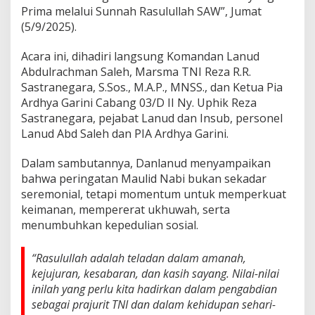
Prima melalui Sunnah Rasulullah SAW”, Jumat
e
m
(5/9/2025).
b
a
Acara ini, dihadiri langsung Komandan Lanud
n
Abdulrachman Saleh, Marsma TNI Reza R.R.
g
Sastranegara, S.Sos., M.A.P., MNSS., dan Ketua Pia
u
n
Ardhya Garini Cabang 03/D II Ny. Uphik Reza
K
Sastranegara, pejabat Lanud dan Insub, personel
a
Lanud Abd Saleh dan PIA Ardhya Garini.
r
a
Dalam sambutannya, Danlanud menyampaikan
k
t
bahwa peringatan Maulid Nabi bukan sekadar
e
seremonial, tetapi momentum untuk memperkuat
r
keimanan, mempererat ukhuwah, serta
P
menumbuhkan kepedulian sosial.
e
r
s
“Rasulullah adalah teladan dalam amanah,
o
kejujuran, kesabaran, dan kasih sayang. Nilai-nilai
n
inilah yang perlu kita hadirkan dalam pengabdian
e
l
sebagai prajurit TNI dan dalam kehidupan sehari-
T