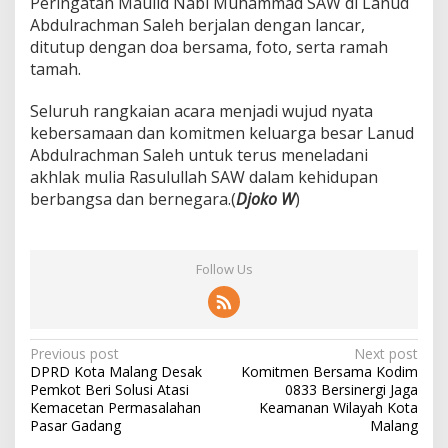
R
Peringatan Maulid Nabi Muhammad SAW di Lanud
a
Abdulrachman Saleh berjalan dengan lancar,
s
ditutup dengan doa bersama, foto, serta ramah
u
tamah.
l
u
l
Seluruh rangkaian acara menjadi wujud nyata
l
kebersamaan dan komitmen keluarga besar Lanud
a
Abdulrachman Saleh untuk terus meneladani
h
akhlak mulia Rasulullah SAW dalam kehidupan
S
berbangsa dan bernegara.(
Djoko W
)
A
W
”
Follow Us
P
Previous post
Next post
DPRD Kota Malang Desak
Komitmen Bersama Kodim
o
Pemkot Beri Solusi Atasi
0833 Bersinergi Jaga
s
Kemacetan Permasalahan
Keamanan Wilayah Kota
Pasar Gadang
Malang
t