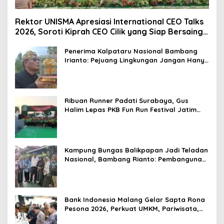
Rektor UNISMA Apresiasi International CEO Talks
2026, Soroti Kiprah CEO Cilik yang Siap Bersaing
di Kancah Global
Penerima Kalpataru Nasional Bambang
Irianto: Pejuang Lingkungan Jangan Hanya
Jadi Simbol Penghargaan
Ribuan Runner Padati Surabaya, Gus
Halim Lepas PKB Fun Run Festival Jatim
2026: Tebar Hadiah Ratusan Juta dan 6
Golden Ticket ke Jakarta
Kampung Bungas Balikpapan Jadi Teladan
Nasional, Bambang Rianto: Pembangunan
Lingkungan Harus Holistik dan
Berkelanjutan
Bank Indonesia Malang Gelar Sapta Rona
Pesona 2026, Perkuat UMKM, Pariwisata,
Digitalisasi, dan Ekonomi Syariah