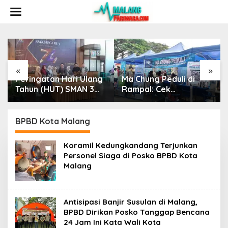
S
k
i
p
t
o
c
o
«
»
n
an Hari Ulang
Ma Chung Peduli di
Babinsa Bur
t
HUT) SMAN 3
Rampal: Cek
Kenal Lelah
e
menjadi
Kesehatan Gratis,
Warga, Kom
n
m untuk
Beasiswa Rp 9 Miliar
Garda Awal 
t
kuat
Disiapkan untuk
Kamtibmas
BPBD Kota Malang
n sekolah
Generasi Muda
Koramil Kedungkandang Terjunkan
tahankan
Personel Siaga di Posko BPBD Kota
restasi
Malang
Antisipasi Banjir Susulan di Malang,
BPBD Dirikan Posko Tanggap Bencana
24 Jam Ini Kata Wali Kota