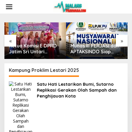
S
k
i
p
t
o
c
o
«
»
n
D
Munas III PERJASI dan
Mahasiswa FT UB Riset
t
APTAKSINDO Siap
di Prancis,
e
Digelar di Surabaya,
Kembangkan Jaringan
n
ndu
Usung Semangat
Telekomunikasi
t
Perkuat Tata Kelola
Tangguh Hadapi
Kampung Proklim Lestari 2025
Organisasi
Perubahan Iklim di
Papua
Satu Hati Lestarikan Bumi, Sutarno
Replikasi Gerakan Olah Sampah dan
Penghijauan Kota