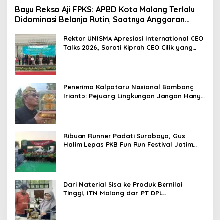
Bayu Rekso Aji FPKS: APBD Kota Malang Terlalu
Didominasi Belanja Rutin, Saatnya Anggaran
Berorientasi Hasil
Rektor UNISMA Apresiasi International CEO
Talks 2026, Soroti Kiprah CEO Cilik yang
Siap Bersaing di Kancah Global
Penerima Kalpataru Nasional Bambang
Irianto: Pejuang Lingkungan Jangan Hanya
Jadi Simbol Penghargaan
Ribuan Runner Padati Surabaya, Gus
Halim Lepas PKB Fun Run Festival Jatim
2026: Tebar Hadiah Ratusan Juta dan 6
Golden Ticket ke Jakarta
Dari Material Sisa ke Produk Bernilai
Tinggi, ITN Malang dan PT DPL
Kembangkan Riset Silika Gel