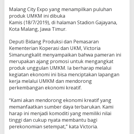
d
Malang City Expo yang menampilkan puluhan
a
n
produk UMKM ini dibuka
P
Kamis (18/7/2019), di halaman Stadion Gajayana,
e
Kota Malang, Jawa Timur.
m
a
Deputi Bidang Produksi dan Pemasaran
s
a
Kementerian Koperasi dan UKM, Victoria
r
Simanungkalit menyampaikan bahwa pameran ini
a
merupakan ajang promosi untuk mengangkat
n
produk unggulan UMKM. Ia berharap melalui
K
e
kegiatan ekonomi ini bisa menciptakan lapangan
m
kerja melalui UMKM dan mendorong
e
perkembangan ekonomi kreatif.
n
t
“Kami akan mendorong ekonomi kreatif yang
e
r
memanfaatkan sumber daya terbarukan. Kami
i
harap ini menjadi komoditi yang memiliki nilai
a
tinggi dan cukup nyata membantu bagi
n
perekonomian setempat,” kata Victoria.
K
o