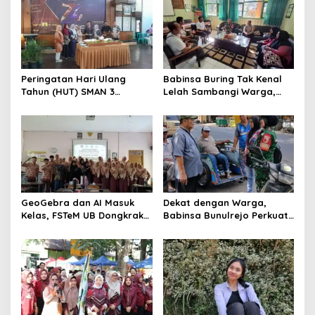
Peringatan Hari Ulang
Babinsa Buring Tak Kenal
Tahun (HUT) SMAN 3
Lelah Sambangi Warga,
Malang menjadi momentum
Komsos Jadi Garda Awal
untuk memperkuat
Jaga Kamtibmas
komitmen sekolah dalam
mempertahankan tradisi
prestasi
GeoGebra dan AI Masuk
Dekat dengan Warga,
Kelas, FSTeM UB Dongkrak
Babinsa Bunulrejo Perkuat
Literasi Numerasi Siswa
Sinergi TNI dan Rakyat
SMAN 1 Krembung