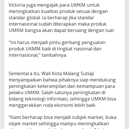
p
Victoria juga mengajak para UMKM untuk
e
meningkatkan kualitas produk sesuai dengan
r
standar global. Ia berharap jika standar
a
internasional sudah diterapkan maka produk
s
UMKM bangsa akan dapat bersaing dengan luar.
i
d
a
“Ini harus menjadi pintu gerbang penguatan
n
produk UKMM baik di tingkat nasional dan
U
internasional,” tambahnya.
K
M
D
a
Sementara itu, Wali Kota Malang Sutiaji
m
menyampaikan bahwa pihaknya siap mendukung
p
peningkatan keterampilan dan kemampuan para
i
pelaku UMKM. Salah satunya peningkatan di
n
g
bidang teknologi informasi, sehingga UMKM bisa
i
menggerakkan roda ekonomi lebih baik.
W
a
“Kami berharap bisa menjadi subjek market, buka
l
objek market sehingga mampu meningkatkan
i
k