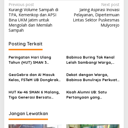
x
P
Previous post
Next post
p
Kurangi Volume Sampah di
Jaring Aspirasi Inovasi
o
o
TPA, Kemenkop dan APSI
Pelayanan, Dipertemuan
s
Bina UKM Jatim untuk
Lintas Sektor Puskesmas
Mengolah dan Memilah
Mulyorejo
t
Sampah
n
Posting Terkait
a
v
Peringatan Hari Ulang
Babinsa Buring Tak Kenal
i
Tahun (HUT) SMAN 3
Lelah Sambangi Warga,
g
Malang menjadi momentum
Komsos Jadi Garda Awal
untuk memperkuat
Jaga Kamtibmas
GeoGebra dan AI Masuk
Dekat dengan Warga,
a
komitmen sekolah dalam
Kelas, FSTeM UB Dongkrak
Babinsa Bunulrejo Perkuat
mempertahankan tradisi
t
Literasi Numerasi Siswa
Sinergi TNI dan Rakyat
prestasi
SMAN 1 Krembung
i
HUT Ke-46 SMAN 6 Malang,
Kisah Alumni UB: Satu
Tiga Generasi Bersatu
Pertanyaan yang
o
dalam Semangat
Menyelamatkan Nyawa
n
Kebersamaan, ini Kata
Untari
Jangan Lewatkan