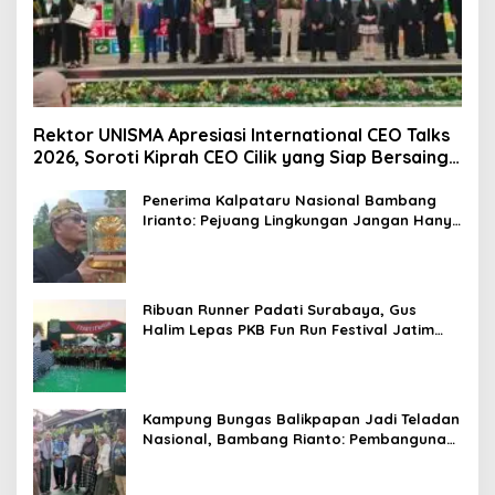
Rektor UNISMA Apresiasi International CEO Talks
2026, Soroti Kiprah CEO Cilik yang Siap Bersaing
di Kancah Global
Penerima Kalpataru Nasional Bambang
Irianto: Pejuang Lingkungan Jangan Hanya
Jadi Simbol Penghargaan
Ribuan Runner Padati Surabaya, Gus
Halim Lepas PKB Fun Run Festival Jatim
2026: Tebar Hadiah Ratusan Juta dan 6
Golden Ticket ke Jakarta
Kampung Bungas Balikpapan Jadi Teladan
Nasional, Bambang Rianto: Pembangunan
Lingkungan Harus Holistik dan
Berkelanjutan