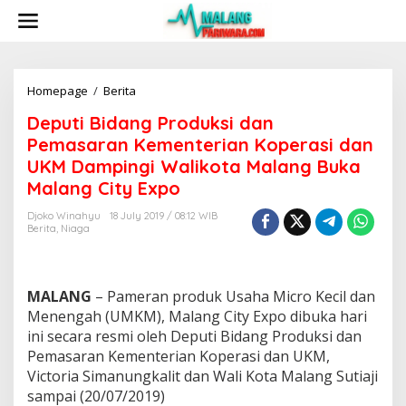
S
k
i
p
t
o
Homepage
/
Berita
D
c
e
Deputi Bidang Produksi dan
o
p
n
u
Pemasaran Kementerian Koperasi dan
t
t
UKM Dampingi Walikota Malang Buka
e
i
Malang City Expo
n
B
t
i
Djoko Winahyu
18 July 2019 / 08:12 WIB
d
Berita
,
Niaga
a
n
g
P
MALANG
– Pameran produk Usaha Micro Kecil dan
r
Menengah (UMKM), Malang City Expo dibuka hari
o
ini secara resmi oleh Deputi Bidang Produksi dan
d
u
Pemasaran Kementerian Koperasi dan UKM,
k
Victoria Simanungkalit dan Wali Kota Malang Sutiaji
s
sampai (20/07/2019)
i