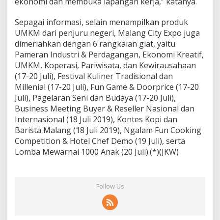
ekonomi dan membuka lapangan kerja,” katanya.
o
t
Sepagai informasi, selain menampilkan produk
a
UMKM dari penjuru negeri, Malang City Expo juga
M
dimeriahkan dengan 6 rangkaian giat, yaitu
a
l
Pameran Industri & Perdagangan, Ekonomi Kreatif,
a
UMKM, Koperasi, Pariwisata, dan Kewirausahaan
n
(17-20 Juli), Festival Kuliner Tradisional dan
g
Millenial (17-20 Juli), Fun Game & Doorprice (17-20
B
u
Juli), Pagelaran Seni dan Budaya (17-20 Juli),
k
Business Meeting Buyer & Reseller Nasional dan
a
Internasional (18 Juli 2019), Kontes Kopi dan
M
Barista Malang (18 Juli 2019), Ngalam Fun Cooking
a
Competition & Hotel Chef Demo (19 Juli), serta
l
a
Lomba Mewarnai 1000 Anak (20 Juli).(*)(JKW)
n
g
C
i
Follow Us
t
y
E