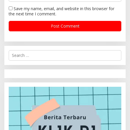
Save my name, email, and website in this browser for
the next time I comment.
S
e
a
r
c
h
f
o
r
: