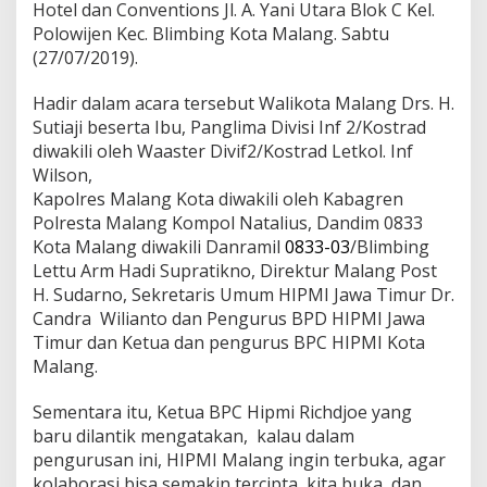
Hotel dan Conventions Jl. A. Yani Utara Blok C Kel.
i
Polowijen Kec. Blimbing Kota Malang. Sabtu
n
g
(27/07/2019).
H
a
Hadir dalam acara tersebut Walikota Malang Drs. H.
d
Sutiaji beserta Ibu, Panglima Divisi Inf 2/Kostrad
i
diwakili oleh Waaster Divif2/Kostrad Letkol. Inf
r
i
Wilson,
P
Kapolres Malang Kota diwakili oleh Kabagren
e
Polresta Malang Kompol Natalius, Dandim 0833
l
Kota Malang diwakili Danramil
0833-03
/Blimbing
a
n
Lettu Arm Hadi Supratikno, Direktur Malang Post
t
H. Sudarno, Sekretaris Umum HIPMI Jawa Timur Dr.
i
Candra Wilianto dan Pengurus BPD HIPMI Jawa
k
Timur dan Ketua dan pengurus BPC HIPMI Kota
a
Malang.
n
B
P
Sementara itu, Ketua BPC Hipmi Richdjoe yang
C
baru dilantik mengatakan, kalau dalam
H
pengurusan ini, HIPMI Malang ingin terbuka, agar
I
kolaborasi bisa semakin tercipta, kita buka, dan
P