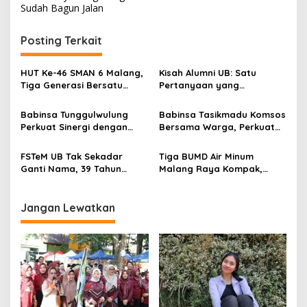
t
Sudah Bagun Jalan
9
n
-
2
Posting Terkait
a
0
v
2
2
HUT Ke-46 SMAN 6 Malang,
Kisah Alumni UB: Satu
i
Tiga Generasi Bersatu
Pertanyaan yang
g
dalam Semangat
Menyelamatkan Nyawa
Kebersamaan, ini Kata
Babinsa Tunggulwulung
Babinsa Tasikmadu Komsos
a
Untari
Perkuat Sinergi dengan
Bersama Warga, Perkuat
t
Guru, Dorong Sekolah
Kedekatan dan
Aman dan Kondusif
Kondusivitas Wilayah
i
FSTeM UB Tak Sekadar
Tiga BUMD Air Minum
Ganti Nama, 39 Tahun
Malang Raya Kompak,
o
Mengakar Jadi Modal Jadi
Sinergi Tak Hanya Soal Air
n
Trendsetter Sains dan
Tapi Juga Prestasi
Teknologi
Jangan Lewatkan