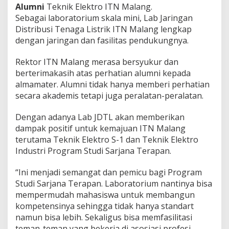
Alumni
Teknik Elektro ITN Malang.
u
s
Sebagai laboratorium skala mini, Lab Jaringan
i
Distribusi Tenaga Listrik ITN Malang lengkap
T
dengan jaringan dan fasilitas pendukungnya.
e
n
Rektor ITN Malang merasa bersyukur dan
a
g
berterimakasih atas perhatian alumni kepada
a
almamater. Alumni tidak hanya memberi perhatian
L
secara akademis tetapi juga peralatan-peralatan.
i
s
Dengan adanya Lab JDTL akan memberikan
t
r
dampak positif untuk kemajuan ITN Malang
i
terutama Teknik Elektro S-1 dan Teknik Elektro
k
Industri Program Studi Sarjana Terapan.
(
J
“Ini menjadi semangat dan pemicu bagi Program
D
T
Studi Sarjana Terapan. Laboratorium nantinya bisa
L
mempermudah mahasiswa untuk membangun
)
kompetensinya sehingga tidak hanya standart
namun bisa lebih. Sekaligus bisa memfasilitasi
teman-teman yang bekerja di asosiasi profesi