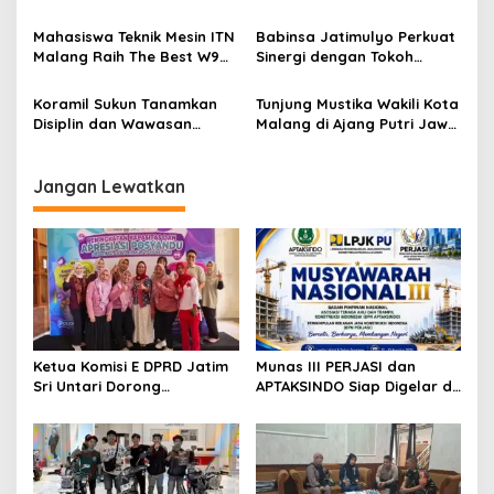
g
Penguatan Peran Kader
Surabaya, Usung
Posyandu sebagai Garda
Semangat Perkuat Tata
Mahasiswa Teknik Mesin ITN
Babinsa Jatimulyo Perkuat
a
Terdepan Layanan
Kelola Organisasi
Malang Raih The Best W9
Sinergi dengan Tokoh
Kesehatan
t
Style di Malang Modifest
Masyarakat, Jaga
Vol 3, Buktikan Inovasi
Kondusivitas Wilayah Lewat
i
Koramil Sukun Tanamkan
Tunjung Mustika Wakili Kota
Kampus di Panggung
Komsos
Disiplin dan Wawasan
Malang di Ajang Putri Jawa
o
Nasional
Kebangsaan kepada Siswa
Timur 2026, Warga Diajak
n
SD Islamic Global School
Beri Dukungan Melalui
Instagram
Jangan Lewatkan
Ketua Komisi E DPRD Jatim
Munas III PERJASI dan
Sri Untari Dorong
APTAKSINDO Siap Digelar di
Penguatan Peran Kader
Surabaya, Usung
Posyandu sebagai Garda
Semangat Perkuat Tata
Terdepan Layanan
Kelola Organisasi
Kesehatan