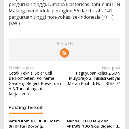
perguruan tinggi. Dimana klasterisasi tahun ini ITN
Malang menduduki peringkat 56 dari total 2.141
perguruan tinggi non-vokasi se-Indonesia.(*) (
JKW )
Follow Us
P
Previous post
Next post
Cetak Teknisi Solar Cell
Paguyuban kelas 2 SDN
o
Berkompeten, Polinema
Mulyorejo 2, Inisiasi Gebyar
s
Gandeng Regent Power dan
Merah Putih di HUT RI ke 74
AIA Tandatangani
t
Kerjasama
n
Posting Terkait
a
v
Ketua Komisi E DPRD Jatim
Munas III PERJASI dan
i
Sri Untari Dorong
APTAKSINDO Siap Digelar di