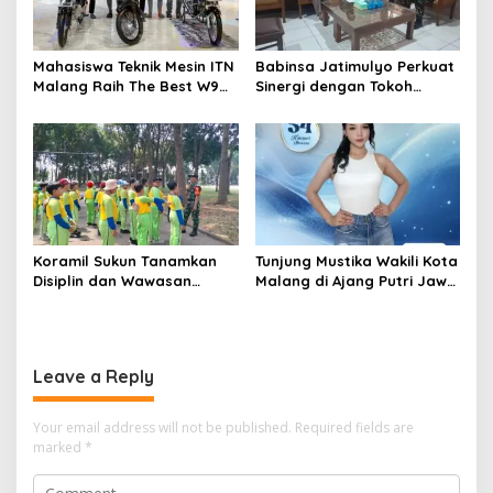
Mahasiswa Teknik Mesin ITN
Babinsa Jatimulyo Perkuat
Malang Raih The Best W9
Sinergi dengan Tokoh
Style di Malang Modifest
Masyarakat, Jaga
Vol 3, Buktikan Inovasi
Kondusivitas Wilayah Lewat
Kampus di Panggung
Komsos
Nasional
Koramil Sukun Tanamkan
Tunjung Mustika Wakili Kota
Disiplin dan Wawasan
Malang di Ajang Putri Jawa
Kebangsaan kepada Siswa
Timur 2026, Warga Diajak
SD Islamic Global School
Beri Dukungan Melalui
Instagram
Leave a Reply
Your email address will not be published.
Required fields are
marked
*