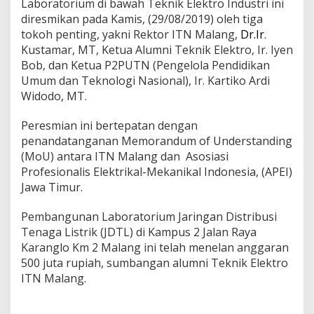
Laboratorium di bawah Teknik Elektro Industri ini
b
diresmikan pada Kamis, (29/08/2019) oleh tiga
o
tokoh penting, yakni Rektor ITN Malang,
Dr.Ir
.
r
a
Kustamar, MT, Ketua Alumni Teknik Elektro, Ir. Iyen
t
Bob, dan Ketua P2PUTN (Pengelola Pendidikan
o
Umum dan Teknologi Nasional), Ir. Kartiko Ardi
r
Widodo, MT.
i
u
m
Peresmian ini bertepatan dengan
J
penandatanganan Memorandum of Understanding
a
(MoU) antara ITN Malang dan Asosiasi
r
Profesionalis Elektrikal-Mekanikal Indonesia, (APEI)
i
n
Jawa Timur.
g
a
Pembangunan Laboratorium Jaringan Distribusi
n
Tenaga Listrik (JDTL) di Kampus 2 Jalan Raya
D
Karanglo Km 2 Malang ini telah menelan anggaran
i
s
500 juta rupiah, sumbangan alumni Teknik Elektro
t
ITN Malang.
r
i
b