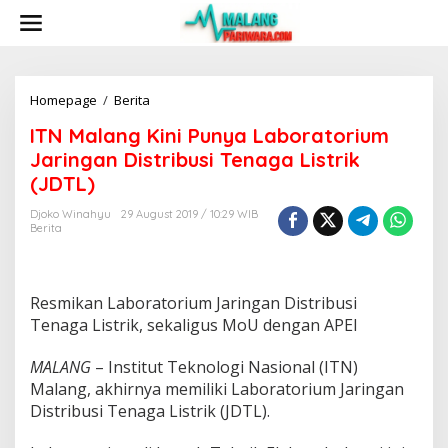
S
k
i
p
t
o
Homepage
/
Berita
I
c
T
ITN Malang Kini Punya Laboratorium
o
N
n
M
Jaringan Distribusi Tenaga Listrik
t
a
(JDTL)
e
l
n
a
Djoko Winahyu
29 August 2019 / 10:29 WIB
t
n
Berita
g
K
i
n
Resmikan Laboratorium Jaringan Distribusi
i
Tenaga Listrik, sekaligus MoU dengan APEI
P
u
MALANG
– Institut Teknologi Nasional (ITN)
n
Malang, akhirnya memiliki Laboratorium Jaringan
y
a
Distribusi Tenaga Listrik (JDTL).
L
a