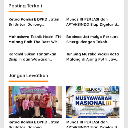
n
Posting Terkait
a
v
Ketua Komisi E DPRD Jatim
Munas III PERJASI dan
Sri Untari Dorong
APTAKSINDO Siap Digelar di
i
Penguatan Peran Kader
Surabaya, Usung
g
Posyandu sebagai Garda
Semangat Perkuat Tata
Mahasiswa Teknik Mesin ITN
Babinsa Jatimulyo Perkuat
Terdepan Layanan
Kelola Organisasi
Malang Raih The Best W9
Sinergi dengan Tokoh
a
Kesehatan
Style di Malang Modifest
Masyarakat, Jaga
t
Vol 3, Buktikan Inovasi
Kondusivitas Wilayah Lewat
Koramil Sukun Tanamkan
Tunjung Mustika Wakili Kota
Kampus di Panggung
Komsos
i
Disiplin dan Wawasan
Malang di Ajang Putri Jawa
Nasional
Kebangsaan kepada Siswa
Timur 2026, Warga Diajak
o
SD Islamic Global School
Beri Dukungan Melalui
n
Instagram
Jangan Lewatkan
Ketua Komisi E DPRD Jatim
Munas III PERJASI dan
Sri Untari Dorong
APTAKSINDO Siap Digelar di