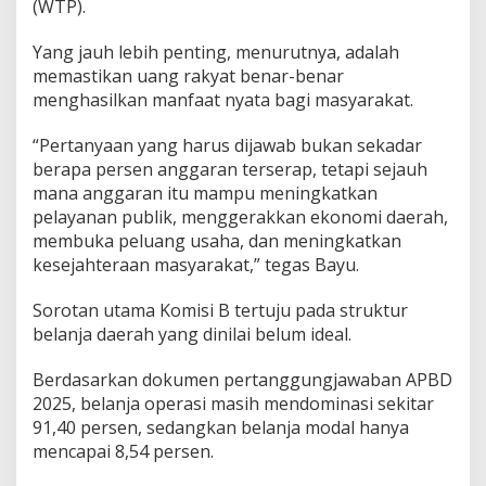
(WTP).
a
s
Yang jauh lebih penting, menurutnya, adalah
i
B
memastikan uang rakyat benar-benar
e
menghasilkan manfaat nyata bagi masyarakat.
l
a
“Pertanyaan yang harus dijawab bukan sekadar
n
berapa persen anggaran terserap, tetapi sejauh
j
a
mana anggaran itu mampu meningkatkan
R
pelayanan publik, menggerakkan ekonomi daerah,
u
membuka peluang usaha, dan meningkatkan
t
kesejahteraan masyarakat,” tegas Bayu.
i
n
,
Sorotan utama Komisi B tertuju pada struktur
S
belanja daerah yang dinilai belum ideal.
a
a
Berdasarkan dokumen pertanggungjawaban APBD
t
2025, belanja operasi masih mendominasi sekitar
n
y
91,40 persen, sedangkan belanja modal hanya
a
mencapai 8,54 persen.
A
n