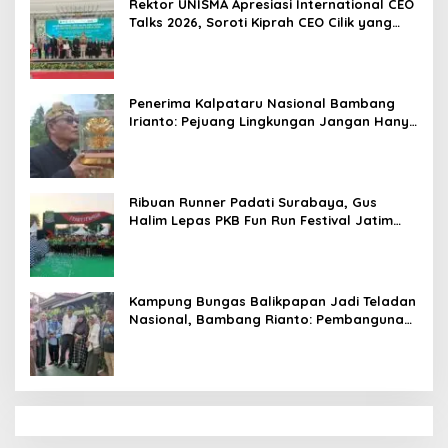
Rektor UNISMA Apresiasi International CEO
Talks 2026, Soroti Kiprah CEO Cilik yang
Siap Bersaing di Kancah Global
Penerima Kalpataru Nasional Bambang
Irianto: Pejuang Lingkungan Jangan Hanya
Jadi Simbol Penghargaan
Ribuan Runner Padati Surabaya, Gus
Halim Lepas PKB Fun Run Festival Jatim
2026: Tebar Hadiah Ratusan Juta dan 6
Golden Ticket ke Jakarta
Kampung Bungas Balikpapan Jadi Teladan
Nasional, Bambang Rianto: Pembangunan
Lingkungan Harus Holistik dan
Berkelanjutan