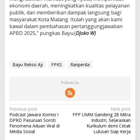
ekonomi daerah, meningkatkan kualitas pelayanan
publik, dan memberikan dampak langsung bagi
masyarakat Kota Malang. Itulah yang akan kami
kawal dalam pembahasan pertanggungjawaban
APBD 2025,” pungkas Bayu.(
Djoko W)
Bayu Rekso Aji
FPKS
Ranperda
Follow Us
P
Previous post
Next post
Podcast Jawara Komisi I
FPP UMM Gandeng 28 Mitra
o
DPRD Pasuruan Soroti
Industri, Selaraskan
s
Fenomena Aduan Viral di
Kurikulum demi Cetak
Media Sosial
Lulusan Siap Kerja
t