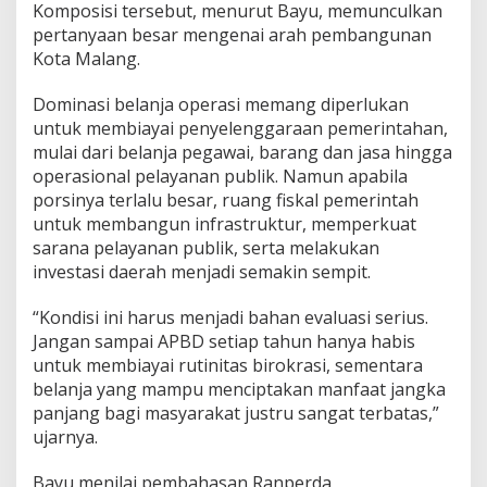
Komposisi tersebut, menurut Bayu, memunculkan
g
pertanyaan besar mengenai arah pembangunan
g
a
Kota Malang.
r
a
Dominasi belanja operasi memang diperlukan
n
untuk membiayai penyelenggaraan pemerintahan,
B
mulai dari belanja pegawai, barang dan jasa hingga
e
r
operasional pelayanan publik. Namun apabila
o
porsinya terlalu besar, ruang fiskal pemerintah
r
untuk membangun infrastruktur, memperkuat
i
sarana pelayanan publik, serta melakukan
e
investasi daerah menjadi semakin sempit.
n
t
a
“Kondisi ini harus menjadi bahan evaluasi serius.
s
Jangan sampai APBD setiap tahun hanya habis
i
untuk membiayai rutinitas birokrasi, sementara
H
belanja yang mampu menciptakan manfaat jangka
a
s
panjang bagi masyarakat justru sangat terbatas,”
i
ujarnya.
l
Bayu menilai pembahasan Ranperda