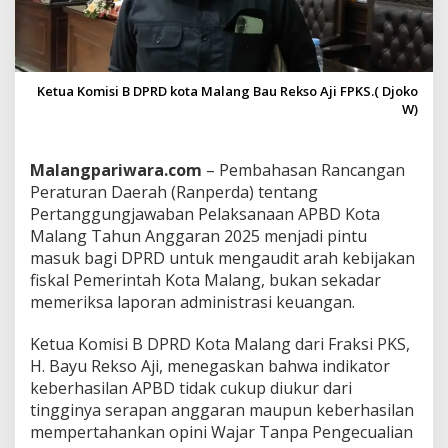
D
K
o
t
a
Ketua Komisi B DPRD kota Malang Bau Rekso Aji FPKS.( Djoko
M
W)
a
l
a
Malangpariwara.com
– Pembahasan Rancangan
n
Peraturan Daerah (Ranperda) tentang
g
T
Pertanggungjawaban Pelaksanaan APBD Kota
e
Malang Tahun Anggaran 2025 menjadi pintu
r
masuk bagi DPRD untuk mengaudit arah kebijakan
l
fiskal Pemerintah Kota Malang, bukan sekadar
a
l
memeriksa laporan administrasi keuangan.
u
D
Ketua Komisi B DPRD Kota Malang dari Fraksi PKS,
i
H. Bayu Rekso Aji, menegaskan bahwa indikator
d
keberhasilan APBD tidak cukup diukur dari
o
m
tingginya serapan anggaran maupun keberhasilan
i
mempertahankan opini Wajar Tanpa Pengecualian
n