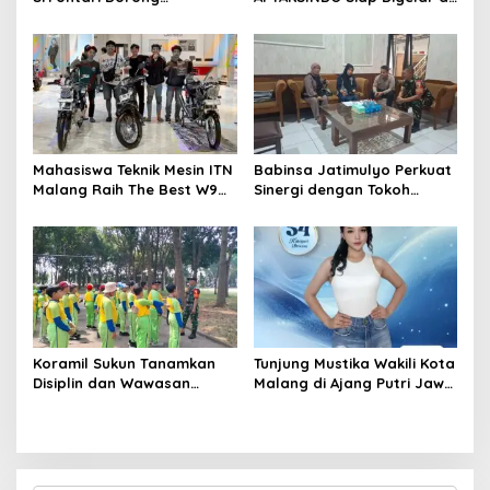
Penguatan Peran Kader
Surabaya, Usung
Posyandu sebagai Garda
Semangat Perkuat Tata
Terdepan Layanan
Kelola Organisasi
Kesehatan
Mahasiswa Teknik Mesin ITN
Babinsa Jatimulyo Perkuat
Malang Raih The Best W9
Sinergi dengan Tokoh
Style di Malang Modifest
Masyarakat, Jaga
Vol 3, Buktikan Inovasi
Kondusivitas Wilayah Lewat
Kampus di Panggung
Komsos
Nasional
Koramil Sukun Tanamkan
Tunjung Mustika Wakili Kota
Disiplin dan Wawasan
Malang di Ajang Putri Jawa
Kebangsaan kepada Siswa
Timur 2026, Warga Diajak
SD Islamic Global School
Beri Dukungan Melalui
Instagram