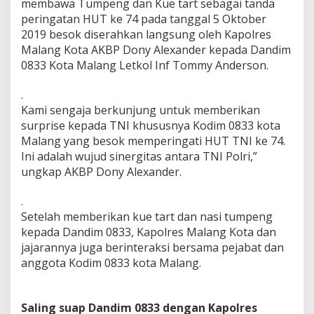
membawa Tumpeng dan Kue tart sebagai tanda
r
peringatan HUT ke 74 pada tanggal 5 Oktober
e
2019 besok diserahkan langsung oleh Kapolres
s
M
Malang Kota AKBP Dony Alexander kepada Dandim
a
0833 Kota Malang Letkol Inf Tommy Anderson.
l
a
.
n
Kami sengaja berkunjung untuk memberikan
g
K
surprise kepada TNI khususnya Kodim 0833 kota
o
Malang yang besok memperingati HUT TNI ke 74.
t
Ini adalah wujud sinergitas antara TNI Polri,”
a
ungkap AKBP Dony Alexander.
P
e
r
.
i
Setelah memberikan kue tart dan nasi tumpeng
n
kepada Dandim 0833, Kapolres Malang Kota dan
g
jajarannya juga berinteraksi bersama pejabat dan
a
t
anggota Kodim 0833 kota Malang.
i
H
U
Saling suap Dandim 0833 dengan Kapolres
T