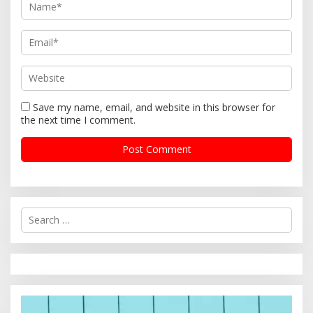
Save my name, email, and website in this browser for
the next time I comment.
S
e
a
r
c
h
f
o