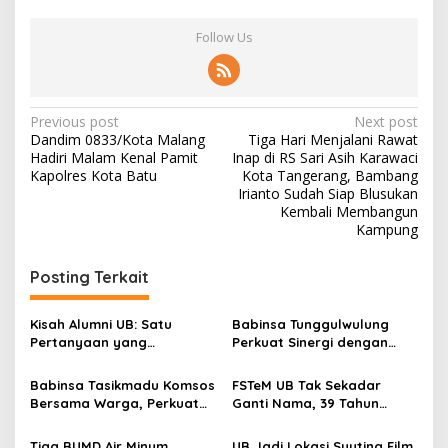
Follow Us
P
Previous post
Next post
Dandim 0833/Kota Malang
Tiga Hari Menjalani Rawat
o
Hadiri Malam Kenal Pamit
Inap di RS Sari Asih Karawaci
s
Kapolres Kota Batu
Kota Tangerang, Bambang
Irianto Sudah Siap Blusukan
t
Kembali Membangun
Kampung
n
a
Posting Terkait
v
i
Kisah Alumni UB: Satu
Babinsa Tunggulwulung
g
Pertanyaan yang
Perkuat Sinergi dengan
Menyelamatkan Nyawa
Guru, Dorong Sekolah
a
Aman dan Kondusif
Babinsa Tasikmadu Komsos
FSTeM UB Tak Sekadar
t
Bersama Warga, Perkuat
Ganti Nama, 39 Tahun
Kedekatan dan
Mengakar Jadi Modal Jadi
i
Kondusivitas Wilayah
Trendsetter Sains dan
Tiga BUMD Air Minum
UB Jadi Lokasi Syuting Film