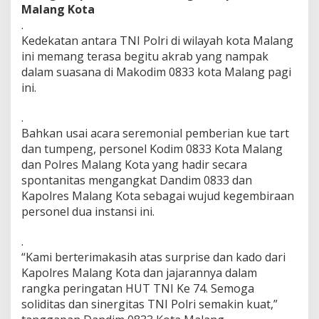
Malang Kota
T
N
.
I
Kedekatan antara TNI Polri di wilayah kota Malang
k
ini memang terasa begitu akrab yang nampak
e
dalam suasana di Makodim 0833 kota Malang pagi
7
ini.
4
.
Bahkan usai acara seremonial pemberian kue tart
dan tumpeng, personel Kodim 0833 Kota Malang
dan Polres Malang Kota yang hadir secara
spontanitas mengangkat Dandim 0833 dan
Kapolres Malang Kota sebagai wujud kegembiraan
personel dua instansi ini.
.
“Kami berterimakasih atas surprise dan kado dari
Kapolres Malang Kota dan jajarannya dalam
rangka peringatan HUT TNI Ke 74. Semoga
soliditas dan sinergitas TNI Polri semakin kuat,”