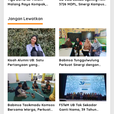
o
Teknologi
Malang Raya Kompak,
3726 MDPL, Sinergi Kampus
n
Sinergi Tak Hanya Soal Air
dan Industri Kreatif
Tapi Juga Prestasi
Hadirkan Pengalaman
Nyata bagi Mahasiswa
Jangan Lewatkan
Kisah Alumni UB: Satu
Babinsa Tunggulwulung
Pertanyaan yang
Perkuat Sinergi dengan
Menyelamatkan Nyawa
Guru, Dorong Sekolah
Aman dan Kondusif
Babinsa Tasikmadu Komsos
FSTeM UB Tak Sekadar
Bersama Warga, Perkuat
Ganti Nama, 39 Tahun