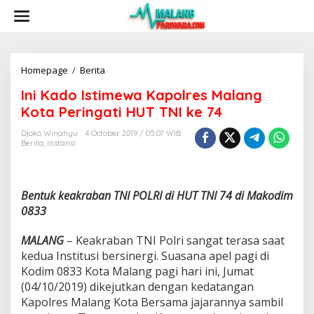
S
k
i
p
t
o
Homepage
/
Berita
I
c
n
Ini Kado Istimewa Kapolres Malang
o
i
n
K
Kota Peringati HUT TNI ke 74
t
a
e
d
Djoko Winahyu
4 October 2019 / 05:07 WIB
n
Berita
,
Instansi
o
t
I
s
t
Bentuk keakraban TNI POLRI di HUT TNI 74 di Makodim
i
m
0833
e
w
MALANG
– Keakraban TNI Polri sangat terasa saat
a
kedua Institusi bersinergi. Suasana apel pagi di
K
Kodim 0833 Kota Malang pagi hari ini, Jumat
a
p
(04/10/2019) dikejutkan dengan kedatangan
o
Kapolres Malang Kota Bersama jajarannya sambil
l