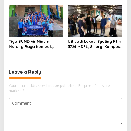
Kedekatan dan
Mengakar Jadi Modal Jadi
Kondusivitas Wilayah
Trendsetter Sains dan
Teknologi
Tiga BUMD Air Minum
UB Jadi Lokasi Syuting Film
Malang Raya Kompak,
3726 MDPL, Sinergi Kampus
Sinergi Tak Hanya Soal Air
dan Industri Kreatif
Tapi Juga Prestasi
Hadirkan Pengalaman
Nyata bagi Mahasiswa
Leave a Reply
Your email address will not be published.
Required fields are
marked
*