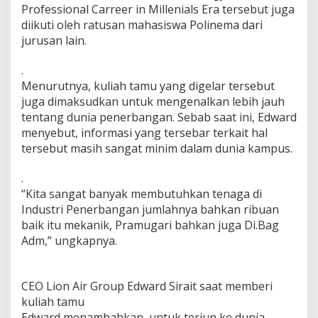
Professional Carreer in Millenials Era tersebut juga
n
i
diikuti oleh ratusan mahasiswa Polinema dari
K
jurusan lain.
e
r
.
j
Menurutnya, kuliah tamu yang digelar tersebut
a
s
juga dimaksudkan untuk mengenalkan lebih jauh
a
tentang dunia penerbangan. Sebab saat ini, Edward
m
menyebut, informasi yang tersebar terkait hal
a
tersebut masih sangat minim dalam dunia kampus.
D
e
n
.
g
“Kita sangat banyak membutuhkan tenaga di
a
Industri Penerbangan jumlahnya bahkan ribuan
n
baik itu mekanik, Pramugari bahkan juga Di.Bag
L
Adm,” ungkapnya.
i
o
n
A
CEO Lion Air Group Edward Sirait saat memberi
i
kuliah tamu
r
Edward menambahkan, untuk terjun ke dunia
G