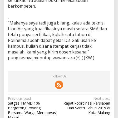
sertifikat. Itu adalah bukti mereka sudah
berkompeten.
.
“Makanya saya tadi juga bilang, kalau ada teknisi
Lion Air yang kualifikasinya masih setara SMA dan
telah punya sertifikat, kuliah satu tahun di
Polinema sudah dapat gelar D3. Gak usah ke
kampus, kuliah disana (tempat kerja) tidak
masalah, kami yang kirim dosen kesana,”
pungkasnya menutup wawancara.(*) ( JKW )
Follow Us
P
Previous post
Next post
Satgas TMMD 106
Rapat koordinasi Persiapan
o
Bergotong Royong
Hari Santri Tahun 2019 di
s
Bersama Warga Merenovasi
Kota Malang
Masjid