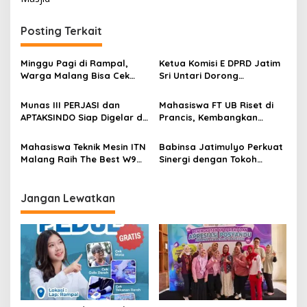
t
n
Posting Terkait
a
v
Minggu Pagi di Rampal,
Ketua Komisi E DPRD Jatim
Warga Malang Bisa Cek
Sri Untari Dorong
i
Kesehatan Gratis Sekaligus
Penguatan Peran Kader
g
Kenal Lebih Dekat dengan
Posyandu sebagai Garda
Munas III PERJASI dan
Mahasiswa FT UB Riset di
Universitas Ma Chung
Terdepan Layanan
APTAKSINDO Siap Digelar di
Prancis, Kembangkan
a
Kesehatan
Surabaya, Usung
Jaringan Telekomunikasi
t
Semangat Perkuat Tata
Tangguh Hadapi
Mahasiswa Teknik Mesin ITN
Babinsa Jatimulyo Perkuat
Kelola Organisasi
Perubahan Iklim di Papua
i
Malang Raih The Best W9
Sinergi dengan Tokoh
Style di Malang Modifest
Masyarakat, Jaga
o
Vol 3, Buktikan Inovasi
Kondusivitas Wilayah Lewat
n
Kampus di Panggung
Komsos
Jangan Lewatkan
Nasional