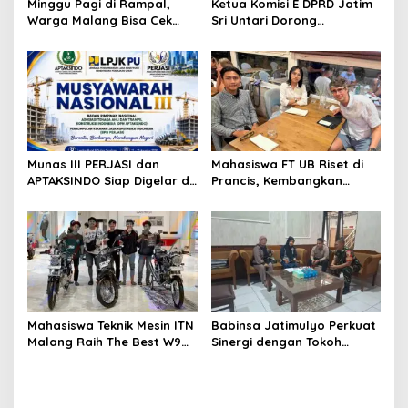
Minggu Pagi di Rampal,
Ketua Komisi E DPRD Jatim
Warga Malang Bisa Cek
Sri Untari Dorong
Kesehatan Gratis Sekaligus
Penguatan Peran Kader
Kenal Lebih Dekat dengan
Posyandu sebagai Garda
Universitas Ma Chung
Terdepan Layanan
Kesehatan
Munas III PERJASI dan
Mahasiswa FT UB Riset di
APTAKSINDO Siap Digelar di
Prancis, Kembangkan
Surabaya, Usung
Jaringan Telekomunikasi
Semangat Perkuat Tata
Tangguh Hadapi
Kelola Organisasi
Perubahan Iklim di Papua
Mahasiswa Teknik Mesin ITN
Babinsa Jatimulyo Perkuat
Malang Raih The Best W9
Sinergi dengan Tokoh
Style di Malang Modifest
Masyarakat, Jaga
Vol 3, Buktikan Inovasi
Kondusivitas Wilayah Lewat
Kampus di Panggung
Komsos
Nasional