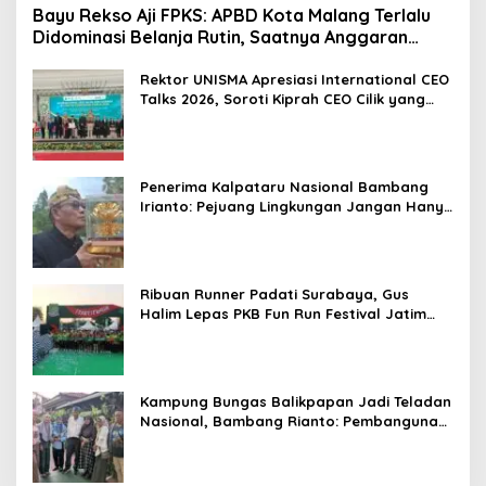
Bayu Rekso Aji FPKS: APBD Kota Malang Terlalu
Didominasi Belanja Rutin, Saatnya Anggaran
Berorientasi Hasil
Rektor UNISMA Apresiasi International CEO
Talks 2026, Soroti Kiprah CEO Cilik yang
Siap Bersaing di Kancah Global
Penerima Kalpataru Nasional Bambang
Irianto: Pejuang Lingkungan Jangan Hanya
Jadi Simbol Penghargaan
Ribuan Runner Padati Surabaya, Gus
Halim Lepas PKB Fun Run Festival Jatim
2026: Tebar Hadiah Ratusan Juta dan 6
Golden Ticket ke Jakarta
Kampung Bungas Balikpapan Jadi Teladan
Nasional, Bambang Rianto: Pembangunan
Lingkungan Harus Holistik dan
Berkelanjutan