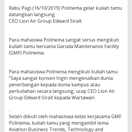
t
Rabu Pagi (16/10/2019) Polinema gelar kuliah tamu
i
datangkan langsung
f
i
CEO Lion Air Group Edward Sirait.
k
a
.
t
Para mahasiwa Polinema sangat serius mengikuti
P
kuliah tamu bersama Garuda Maintenance Facility
o
l
(GMF) Polinema.
i
n
e
Para mahasiswa Polinema mengikuti kuliah tamu
m
“Saya sangat konsen Ingin mengenalkan dunia
a
T
penerbangan kepada dunia kampus atau
a
perkuliahan secara langsung, ucap CEO Lion Air
n
Group Edward Sirait kepada Wartawan.
d
a
.
t
a
Selain diikuti oleh mahasiswa kelas kerjasama GMF
n
Polinema, kuliah tamu yang mengambil tema
g
Aviation Business Trends, Technology and
a