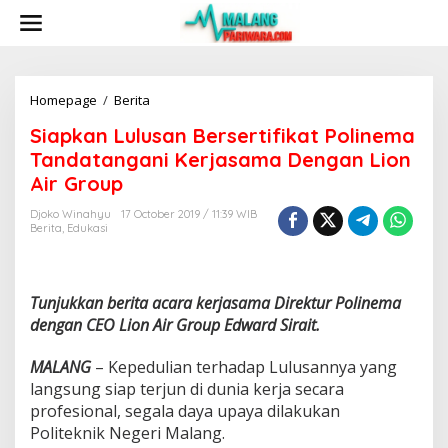
S
k
i
p
t
o
Homepage
/
Berita
S
c
i
Siapkan Lulusan Bersertifikat Polinema
o
a
n
p
Tandatangani Kerjasama Dengan Lion
t
k
Air Group
e
a
n
n
Djoko Winahyu
17 October 2019 / 11:39 WIB
t
L
Berita
,
Edukasi
u
l
u
s
Tunjukkan berita acara kerjasama Direktur Polinema
a
dengan CEO Lion Air Group Edward Sirait.
n
B
MALANG
– Kepedulian terhadap Lulusannya yang
e
langsung siap terjun di dunia kerja secara
r
s
profesional, segala daya upaya dilakukan
e
Politeknik Negeri Malang.
r