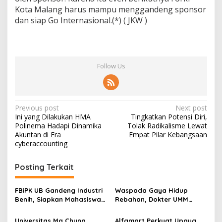
Kota Malang harus mampu menggandeng sponsor
dan siap Go Internasional.(*) ( JKW )
Follow Us
P
Previous post
Next post
Ini yang Dilakukan HMA
Tingkatkan Potensi Diri,
o
Polinema Hadapi Dinamika
Tolak Radikalisme Lewat
s
Akuntan di Era
Empat Pilar Kebangsaan
cyberaccounting
t
n
Posting Terkait
a
v
FBiPK UB Gandeng Industri
Waspada Gaya Hidup
Benih, Siapkan Mahasiswa
Rebahan, Dokter UMM
i
Hadapi Dunia Kerja Modern
Ingatkan Risiko Obesitas
g
hingga Hipertensi
Universitas Ma Chung
Alfamart Perkuat Upaya