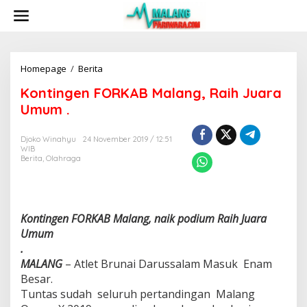
S
k
i
p
t
o
Homepage
/
Berita
K
c
o
Kontingen FORKAB Malang, Raih Juara
o
n
n
t
Umum .
t
i
e
n
Djoko Winahyu
24 November 2019 / 12:51
n
g
WIB
t
e
Berita
,
Olahraga
n
F
O
R
K
Kontingen FORKAB Malang, naik podium Raih Juara
A
Umum
B
.
M
MALANG
– Atlet Brunai Darussalam Masuk Enam
a
Besar.
l
a
Tuntas sudah seluruh pertandingan Malang
n