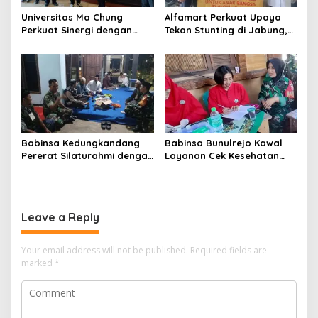
Universitas Ma Chung
Alfamart Perkuat Upaya
Perkuat Sinergi dengan
Tekan Stunting di Jabung,
Pemkot Malang, Fokus
35 Balita Dapat Program
Tingkatkan Layanan
Satu Telur Sehari
Kesehatan Masyarakat
Babinsa Kedungkandang
Babinsa Bunulrejo Kawal
Pererat Silaturahmi dengan
Layanan Cek Kesehatan
Warga Lewat Pengajian
Lansia, Dorong Kesadaran
Rutin
Hidup Sehat
Leave a Reply
Your email address will not be published.
Required fields are
marked
*