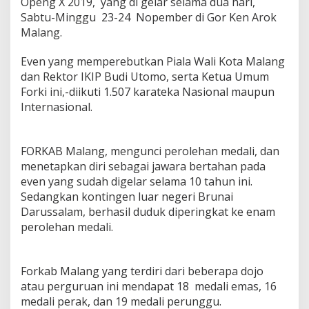
Openg X 2019, yang di gelar selama dua hari,
g
Sabtu-Minggu 23-24 Nopember di Gor Ken Arok
,
Malang.
R
a
i
Even yang memperebutkan Piala Wali Kota Malang
h
dan Rektor IKIP Budi Utomo, serta Ketua Umum
J
Forki ini,-diikuti 1.507 karateka Nasional maupun
u
Internasional.
a
r
a
U
FORKAB Malang, mengunci perolehan medali, dan
m
menetapkan diri sebagai jawara bertahan pada
u
even yang sudah digelar selama 10 tahun ini.
m
.
Sedangkan kontingen luar negeri Brunai
Darussalam, berhasil duduk diperingkat ke enam
perolehan medali.
Forkab Malang yang terdiri dari beberapa dojo
atau perguruan ini mendapat 18 medali emas, 16
medali perak, dan 19 medali perunggu.