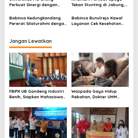
Perkuat Sinergi dengan
Tekan Stunting di Jabung,
a
Pemkot Malang, Fokus
35 Balita Dapat Program
t
Tingkatkan Layanan
Satu Telur Sehari
Babinsa Kedungkandang
Babinsa Bunulrejo Kawal
Kesehatan Masyarakat
i
Pererat Silaturahmi dengan
Layanan Cek Kesehatan
Warga Lewat Pengajian
Lansia, Dorong Kesadaran
o
Rutin
Hidup Sehat
n
Jangan Lewatkan
FBiPK UB Gandeng Industri
Waspada Gaya Hidup
Benih, Siapkan Mahasiswa
Rebahan, Dokter UMM
Hadapi Dunia Kerja Modern
Ingatkan Risiko Obesitas
hingga Hipertensi