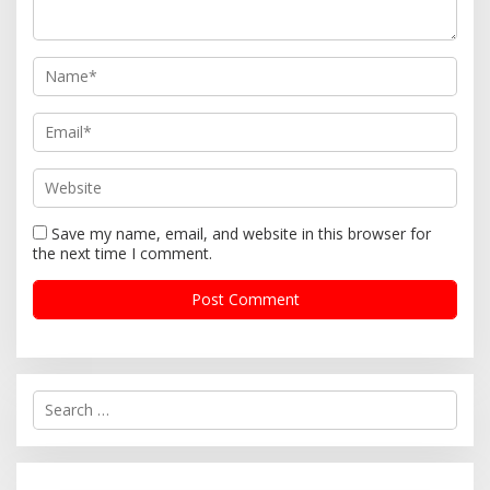
Save my name, email, and website in this browser for
the next time I comment.
S
e
a
r
c