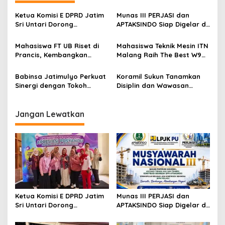
a
v
Ketua Komisi E DPRD Jatim
Munas III PERJASI dan
Sri Untari Dorong
APTAKSINDO Siap Digelar di
i
Penguatan Peran Kader
Surabaya, Usung
g
Posyandu sebagai Garda
Semangat Perkuat Tata
Mahasiswa FT UB Riset di
Mahasiswa Teknik Mesin ITN
Terdepan Layanan
Kelola Organisasi
Prancis, Kembangkan
Malang Raih The Best W9
a
Kesehatan
Jaringan Telekomunikasi
Style di Malang Modifest
t
Tangguh Hadapi
Vol 3, Buktikan Inovasi
Babinsa Jatimulyo Perkuat
Koramil Sukun Tanamkan
Perubahan Iklim di Papua
Kampus di Panggung
i
Sinergi dengan Tokoh
Disiplin dan Wawasan
Nasional
Masyarakat, Jaga
Kebangsaan kepada Siswa
o
Kondusivitas Wilayah Lewat
SD Islamic Global School
n
Komsos
Jangan Lewatkan
Ketua Komisi E DPRD Jatim
Munas III PERJASI dan
Sri Untari Dorong
APTAKSINDO Siap Digelar di
Penguatan Peran Kader
Surabaya, Usung
Posyandu sebagai Garda
Semangat Perkuat Tata