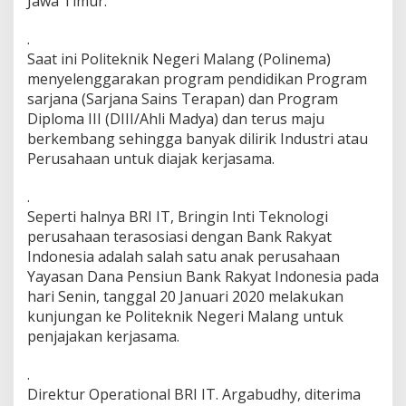
Jawa Timur.
n
D
.
i
Saat ini Politeknik Negeri Malang (Polinema)
n
a
menyelenggarakan program pendidikan Program
s
sarjana (Sarjana Sains Terapan) dan Program
,
Diploma III (DIII/Ahli Madya) dan terus maju
B
berkembang sehingga banyak dilirik Industri atau
R
Perusahaan untuk diajak kerjasama.
I
I
T
.
J
Seperti halnya BRI IT, Bringin Inti Teknologi
a
perusahaan terasosiasi dengan Bank Rakyat
j
Indonesia adalah salah satu anak perusahaan
a
k
Yayasan Dana Pensiun Bank Rakyat Indonesia pada
i
hari Senin, tanggal 20 Januari 2020 melakukan
K
kunjungan ke Politeknik Negeri Malang untuk
e
penjajakan kerjasama.
r
j
a
.
s
Direktur Operational BRI IT. Argabudhy, diterima
a