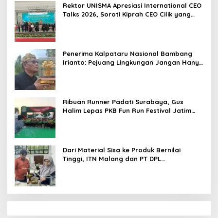
Rektor UNISMA Apresiasi International CEO
Talks 2026, Soroti Kiprah CEO Cilik yang
Siap Bersaing di Kancah Global
Penerima Kalpataru Nasional Bambang
Irianto: Pejuang Lingkungan Jangan Hanya
Jadi Simbol Penghargaan
Ribuan Runner Padati Surabaya, Gus
Halim Lepas PKB Fun Run Festival Jatim
2026: Tebar Hadiah Ratusan Juta dan 6
Golden Ticket ke Jakarta
Dari Material Sisa ke Produk Bernilai
Tinggi, ITN Malang dan PT DPL
Kembangkan Riset Silika Gel