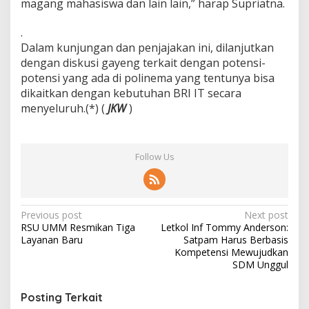
magang mahasiswa dan lain lain,” harap Supriatna.
.
Dalam kunjungan dan penjajakan ini, dilanjutkan
dengan diskusi gayeng terkait dengan potensi-
potensi yang ada di polinema yang tentunya bisa
dikaitkan dengan kebutuhan BRI IT secara
menyeluruh.(*) (
JKW
)
Follow Us
P
Previous post
Next post
RSU UMM Resmikan Tiga
Letkol Inf Tommy Anderson:
o
Layanan Baru
Satpam Harus Berbasis
s
Kompetensi Mewujudkan
SDM Unggul
t
n
Posting Terkait