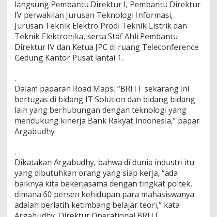
langsung Pembantu Direktur I, Pembantu Direktur
m
IV perwakilan Jurusan Teknologi Informasi,
a
D
Jurusan Teknik Elektro Prodi Teknik Listrik dan
e
Teknik Elektronika, serta Staf Ahli Pembantu
n
Direktur IV dan Ketua JPC di ruang Teleconference
g
Gedung Kantor Pusat lantai 1.
a
n
P
.
o
Dalam paparan Road Maps, “BRI IT sekarang ini
l
bertugas di bidang IT Solution dan bidang bidang
i
lain yang berhubungan dengan teknologi yang
n
mendukung kinerja Bank Rakyat Indonesia,” papar
e
m
Argabudhy
a
.
Dikatakan Argabudhy, bahwa di dunia industri itu
yang dibutuhkan orang yang siap kerja, “ada
baiknya kita bekerjasama dengan tingkat poltek,
dimana 60 persen kehidupan para mahasiswanya
adalah berlatih ketimbang belajar teori,” kata
Argabudhy, Direktur Operational BRI IT