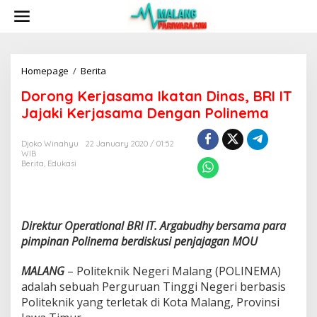
S
k
i
p
t
o
Homepage
/
Berita
D
c
o
Dorong Kerjasama Ikatan Dinas, BRI IT
o
r
n
o
Jajaki Kerjasama Dengan Polinema
t
n
e
g
Djoko Winahyu
22 January 2020 / 01:52
n
K
WIB
t
e
Berita
,
Edukasi
r
j
a
s
a
Direktur Operational BRI IT. Argabudhy bersama para
m
pimpinan Polinema berdiskusi penjajagan MOU
a
I
MALANG
– Politeknik Negeri Malang (POLINEMA)
k
adalah sebuah Perguruan Tinggi Negeri berbasis
a
t
Politeknik yang terletak di Kota Malang, Provinsi
a