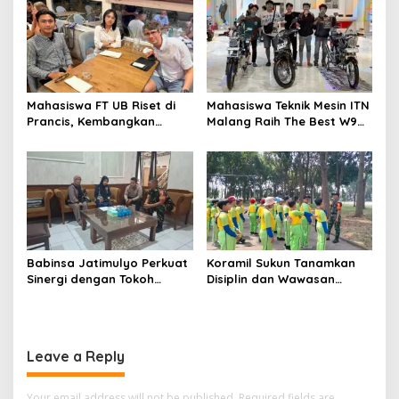
Terdepan Layanan
Kelola Organisasi
Kesehatan
Mahasiswa FT UB Riset di
Mahasiswa Teknik Mesin ITN
Prancis, Kembangkan
Malang Raih The Best W9
Jaringan Telekomunikasi
Style di Malang Modifest
Tangguh Hadapi
Vol 3, Buktikan Inovasi
Perubahan Iklim di Papua
Kampus di Panggung
Nasional
Babinsa Jatimulyo Perkuat
Koramil Sukun Tanamkan
Sinergi dengan Tokoh
Disiplin dan Wawasan
Masyarakat, Jaga
Kebangsaan kepada Siswa
Kondusivitas Wilayah Lewat
SD Islamic Global School
Komsos
Leave a Reply
Your email address will not be published.
Required fields are