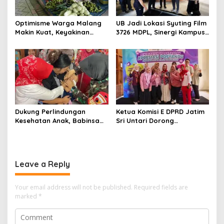
Optimisme Warga Malang
UB Jadi Lokasi Syuting Film
Makin Kuat, Keyakinan
3726 MDPL, Sinergi Kampus
Konsumen Naik ke 126,8
dan Industri Kreatif
Hadirkan Pengalaman
Nyata bagi Mahasiswa
Dukung Perlindungan
Ketua Komisi E DPRD Jatim
Kesehatan Anak, Babinsa
Sri Untari Dorong
Jatimulyo Dampingi Pekan
Penguatan Peran Kader
Imunisasi 2026
Posyandu sebagai Garda
Terdepan Layanan
Kesehatan
Leave a Reply
Your email address will not be published.
Required fields are
marked
*