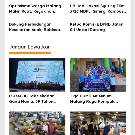
g
Trendsetter Sains dan
Tapi Juga Prestasi
Optimisme Warga Malang
UB Jadi Lokasi Syuting Film
a
Teknologi
Makin Kuat, Keyakinan
3726 MDPL, Sinergi Kampus
t
Konsumen Naik ke 126,8
dan Industri Kreatif
Hadirkan Pengalaman
i
Dukung Perlindungan
Ketua Komisi E DPRD Jatim
Nyata bagi Mahasiswa
Kesehatan Anak, Babinsa
Sri Untari Dorong
o
Jatimulyo Dampingi Pekan
Penguatan Peran Kader
n
Imunisasi 2026
Posyandu sebagai Garda
Terdepan Layanan
Jangan Lewatkan
Kesehatan
FSTeM UB Tak Sekadar
Tiga BUMD Air Minum
Ganti Nama, 39 Tahun
Malang Raya Kompak,
Mengakar Jadi Modal Jadi
Sinergi Tak Hanya Soal Air
Trendsetter Sains dan
Tapi Juga Prestasi
Teknologi