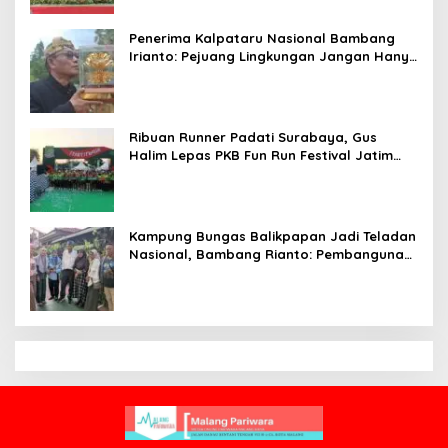
Penerima Kalpataru Nasional Bambang
Irianto: Pejuang Lingkungan Jangan Hanya
Jadi Simbol Penghargaan
Ribuan Runner Padati Surabaya, Gus
Halim Lepas PKB Fun Run Festival Jatim
2026: Tebar Hadiah Ratusan Juta dan 6
Golden Ticket ke Jakarta
Kampung Bungas Balikpapan Jadi Teladan
Nasional, Bambang Rianto: Pembangunan
Lingkungan Harus Holistik dan
Berkelanjutan