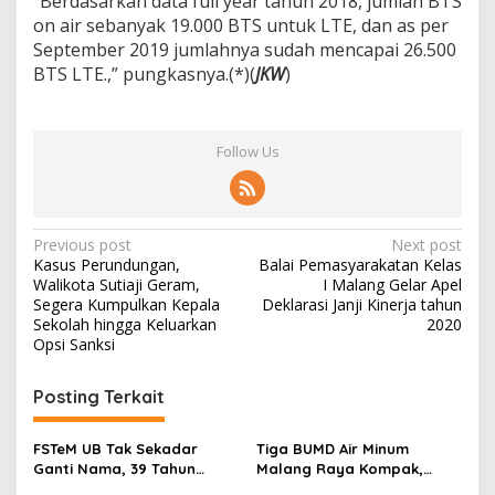
“Berdasarkan data full year tahun 2018, jumlah BTS
on air sebanyak 19.000 BTS untuk LTE, dan as per
September 2019 jumlahnya sudah mencapai 26.500
BTS LTE.,” pungkasnya.(*)(
JKW
)
Follow Us
P
Previous post
Next post
Kasus Perundungan,
Balai Pemasyarakatan Kelas
o
Walikota Sutiaji Geram,
I Malang Gelar Apel
s
Segera Kumpulkan Kepala
Deklarasi Janji Kinerja tahun
Sekolah hingga Keluarkan
2020
t
Opsi Sanksi
n
Posting Terkait
a
v
FSTeM UB Tak Sekadar
Tiga BUMD Air Minum
i
Ganti Nama, 39 Tahun
Malang Raya Kompak,
Mengakar Jadi Modal Jadi
Sinergi Tak Hanya Soal Air