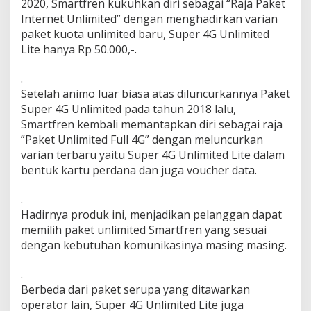
2020, Smartfren kukuhkan diri sebagai “Raja Paket
R
Internet Unlimited” dengan menghadirkan varian
a
paket kuota unlimited baru, Super 4G Unlimited
j
a
Lite hanya Rp 50.000,-.
P
a
.
k
Setelah animo luar biasa atas diluncurkannya Paket
e
Super 4G Unlimited pada tahun 2018 lalu,
t
,
Smartfren kembali memantapkan diri sebagai raja
I
”Paket Unlimited Full 4G” dengan meluncurkan
n
varian terbaru yaitu Super 4G Unlimited Lite dalam
i
bentuk kartu perdana dan juga voucher data.
Y
a
n
.
g
Hadirnya produk ini, menjadikan pelanggan dapat
D
memilih paket unlimited Smartfren yang sesuai
i
dengan kebutuhan komunikasinya masing masing.
l
u
n
.
c
Berbeda dari paket serupa yang ditawarkan
u
operator lain, Super 4G Unlimited Lite juga
r