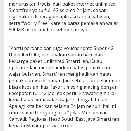
meneruskan tradisi dari paket internet unlimited
k
a
Smartfren yaitu full 4G selama 24 jam, dapat
n
digunakan di beragam aplikasi tanpa batasan,
S
serta ”Worry Free” karena batas pemakaian wajar
m
500MB akan kembali setiap harinya.
a
r
t
.
f
“Kartu perdana dan juga voucher data Super 4G
r
Unlimited Lite, merupakan varian baru dari
e
keluarga paket Unlimited Smartfren. Kalau
n
operator lain menghadirkan batas pemakaian
A
w
wajar bulanan, Smartfren menghadirkan batas
a
pemakaian wajar harian Jadi setiap hari pelanggan
l
bisa akses aplikasi favorit masing masing dengan
T
kecepatan full 4G jadi gak perlu khawatir gigit jari
a
h
kena batas pemakaian wajar di tengah bulan.
u
Apalagi kita berikan selama 24 jam penuh, hal ini
n
cuma Smartfren yang bisa.” jelas Muhammad
2
Cahyadi, Regional Head South East Java Smartfren
0
kepada Malangpariwara.com.
2
0