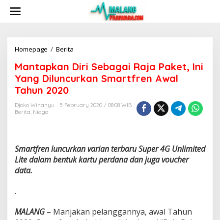
S
k
i
p
t
o
Homepage
/
Berita
M
c
a
Mantapkan Diri Sebagai Raja Paket, Ini
o
n
n
t
Yang Diluncurkan Smartfren Awal
t
a
Tahun 2020
e
p
n
k
Djoko Winahyu
5 February 2020 / 08:08 WIB
t
a
Berita
,
Niaga
n
D
i
r
Smartfren luncurkan varian terbaru Super 4G Unlimited
i
Lite dalam bentuk kartu perdana dan juga voucher
S
data.
e
b
.
a
g
a
MALANG
– Manjakan pelanggannya, awal Tahun
i