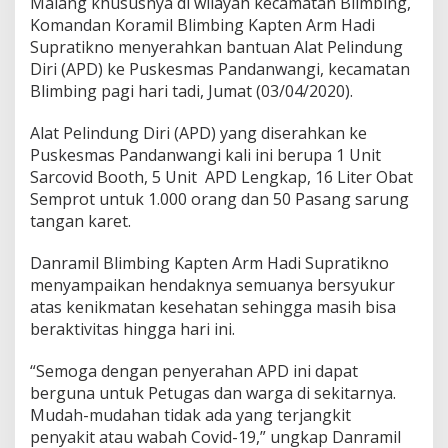
Malang khususnya di wilayah kecamatan Blimbing,
h
Komandan Koramil Blimbing Kapten Arm Hadi
k
Supratikno menyerahkan bantuan Alat Pelindung
a
n
Diri (APD) ke Puskesmas Pandanwangi, kecamatan
B
Blimbing pagi hari tadi, Jumat (03/04/2020).
a
n
Alat Pelindung Diri (APD) yang diserahkan ke
t
Puskesmas Pandanwangi kali ini berupa 1 Unit
u
a
Sarcovid Booth, 5 Unit APD Lengkap, 16 Liter Obat
n
Semprot untuk 1.000 orang dan 50 Pasang sarung
A
tangan karet.
P
D
Danramil Blimbing Kapten Arm Hadi Supratikno
K
e
menyampaikan hendaknya semuanya bersyukur
P
atas kenikmatan kesehatan sehingga masih bisa
u
beraktivitas hingga hari ini.
s
k
“Semoga dengan penyerahan APD ini dapat
e
s
berguna untuk Petugas dan warga di sekitarnya.
m
Mudah-mudahan tidak ada yang terjangkit
a
penyakit atau wabah Covid-19,” ungkap Danramil
s