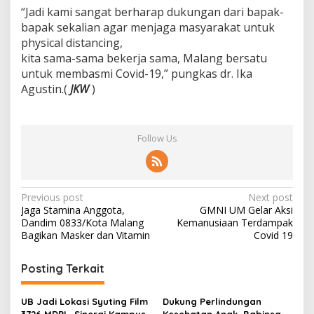
“Jadi kami sangat berharap dukungan dari bapak-
bapak sekalian agar menjaga masyarakat untuk
physical distancing,
kita sama-sama bekerja sama, Malang bersatu
untuk membasmi Covid-19,” pungkas dr. Ika
Agustin.(
JKW
)
Follow Us
P
Previous post
Next post
Jaga Stamina Anggota,
GMNI UM Gelar Aksi
o
Dandim 0833/Kota Malang
Kemanusiaan Terdampak
s
Bagikan Masker dan Vitamin
Covid 19
t
Posting Terkait
n
a
UB Jadi Lokasi Syuting Film
Dukung Perlindungan