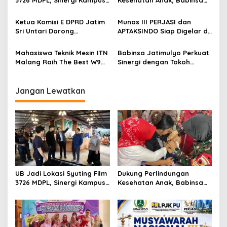
v
3726 MDPL, Sinergi Kampus
Kesehatan Anak, Babinsa
dan Industri Kreatif
Jatimulyo Dampingi Pekan
i
Hadirkan Pengalaman
Imunisasi 2026
Ketua Komisi E DPRD Jatim
Munas III PERJASI dan
g
Nyata bagi Mahasiswa
Sri Untari Dorong
APTAKSINDO Siap Digelar di
Penguatan Peran Kader
Surabaya, Usung
a
Posyandu sebagai Garda
Semangat Perkuat Tata
Mahasiswa Teknik Mesin ITN
Babinsa Jatimulyo Perkuat
t
Terdepan Layanan
Kelola Organisasi
Malang Raih The Best W9
Sinergi dengan Tokoh
Kesehatan
i
Style di Malang Modifest
Masyarakat, Jaga
Vol 3, Buktikan Inovasi
Kondusivitas Wilayah Lewat
o
Kampus di Panggung
Komsos
Jangan Lewatkan
n
Nasional
UB Jadi Lokasi Syuting Film
Dukung Perlindungan
3726 MDPL, Sinergi Kampus
Kesehatan Anak, Babinsa
dan Industri Kreatif
Jatimulyo Dampingi Pekan
Hadirkan Pengalaman
Imunisasi 2026
Nyata bagi Mahasiswa