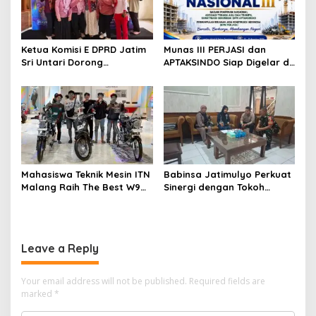
Ketua Komisi E DPRD Jatim
Munas III PERJASI dan
Sri Untari Dorong
APTAKSINDO Siap Digelar di
Penguatan Peran Kader
Surabaya, Usung
Posyandu sebagai Garda
Semangat Perkuat Tata
Terdepan Layanan
Kelola Organisasi
Kesehatan
Mahasiswa Teknik Mesin ITN
Babinsa Jatimulyo Perkuat
Malang Raih The Best W9
Sinergi dengan Tokoh
Style di Malang Modifest
Masyarakat, Jaga
Vol 3, Buktikan Inovasi
Kondusivitas Wilayah Lewat
Kampus di Panggung
Komsos
Nasional
Leave a Reply
Your email address will not be published.
Required fields are
marked
*