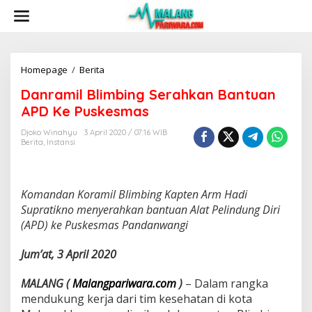
S
k
i
p
t
o
Homepage
/
Berita
D
c
a
Danramil Blimbing Serahkan Bantuan
o
n
n
r
APD Ke Puskesmas
t
a
e
m
Djoko Winahyu
3 April 2020 / 07:16 WIB
n
Berita
,
Instansi
i
t
l
B
l
Komandan Koramil Blimbing Kapten Arm Hadi
i
m
Supratikno menyerahkan bantuan Alat Pelindung Diri
b
(APD) ke Puskesmas Pandanwangi
i
n
Jum’at, 3 April 2020
g
S
MALANG (
Malangpariwara.com
)
– Dalam rangka
e
r
mendukung kerja dari tim kesehatan di kota
a