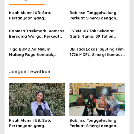
a
v
Kisah Alumni UB: Satu
Babinsa Tunggulwulung
Pertanyaan yang
Perkuat Sinergi dengan
i
Menyelamatkan Nyawa
Guru, Dorong Sekolah
g
Aman dan Kondusif
Babinsa Tasikmadu Komsos
FSTeM UB Tak Sekadar
Bersama Warga, Perkuat
Ganti Nama, 39 Tahun
a
Kedekatan dan
Mengakar Jadi Modal Jadi
t
Kondusivitas Wilayah
Trendsetter Sains dan
Tiga BUMD Air Minum
UB Jadi Lokasi Syuting Film
Teknologi
i
Malang Raya Kompak,
3726 MDPL, Sinergi Kampus
Sinergi Tak Hanya Soal Air
dan Industri Kreatif
o
Tapi Juga Prestasi
Hadirkan Pengalaman
n
Nyata bagi Mahasiswa
Jangan Lewatkan
Kisah Alumni UB: Satu
Babinsa Tunggulwulung
Pertanyaan yang
Perkuat Sinergi dengan
Menyelamatkan Nyawa
Guru, Dorong Sekolah