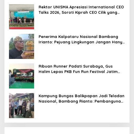
Berorientasi Hasil
Rektor UNISMA Apresiasi International CEO
Talks 2026, Soroti Kiprah CEO Cilik yang
Siap Bersaing di Kancah Global
Penerima Kalpataru Nasional Bambang
Irianto: Pejuang Lingkungan Jangan Hanya
Jadi Simbol Penghargaan
Ribuan Runner Padati Surabaya, Gus
Halim Lepas PKB Fun Run Festival Jatim
2026: Tebar Hadiah Ratusan Juta dan 6
Golden Ticket ke Jakarta
Kampung Bungas Balikpapan Jadi Teladan
Nasional, Bambang Rianto: Pembangunan
Lingkungan Harus Holistik dan
Berkelanjutan