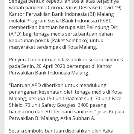
Sebagai bentuk kepedulian sosial atas terjadinya
u
wabah pandemic Corona Virus Desease (Covid-19),
a
Kantor Perwakilan Bank Indonesia (BI) Malang
n
P
melalui Program Sosial Bank Indonesia (PSBI)
e
memberikan bantuan berupa Alat Pelindung Diri
d
(APD) bagi tenaga medis serta bantuan bahan
u
kebutuhan pokok (Paket Sembako) untuk
l
masyarakat terdampak di Kota Malang.
i
P
e
Penyerahan bantuan dilaksanakan secara simbolis
n
pada Senin, 20 April 2020 bertempat di Kantor
a
Perwakilan Bank Indonesia Malang.
n
g
a
“Bantuan APD diberikan untuk mendukung
n
penanganan kesehatan oleh tenaga medis di Kota
a
Malang, berupa 150 unit Hazmat suit, 70 unit Face
n
Shield, 70 unit Safety Googles, 3400 pasang
P
handscoon dan 70 liter hand sanitizer,” jelas Kepala
a
n
Perwakilan BI Malang, Azka Subhan A.
d
e
Secara simbolis bantuan diserahkan oleh Azka
m