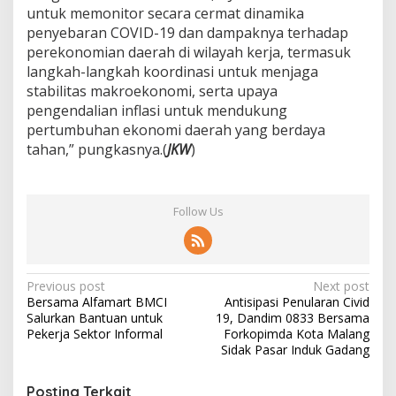
untuk memonitor secara cermat dinamika
penyebaran COVID-19 dan dampaknya terhadap
perekonomian daerah di wilayah kerja, termasuk
langkah-langkah koordinasi untuk menjaga
stabilitas makroekonomi, serta upaya
pengendalian inflasi untuk mendukung
pertumbuhan ekonomi daerah yang berdaya
tahan,” pungkasnya.(
JKW
)
Follow Us
P
Previous post
Next post
Bersama Alfamart BMCI
Antisipasi Penularan Civid
o
Salurkan Bantuan untuk
19, Dandim 0833 Bersama
s
Pekerja Sektor Informal
Forkopimda Kota Malang
Sidak Pasar Induk Gadang
t
n
Posting Terkait