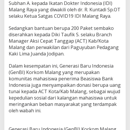
Subhan A. kepada Ikatan Dokter Indonesia (IDI)
i
Malang Raya yang diwakili oleh dr. R. Kuntadi Sp.OT
C
O
selaku Ketua Satgas COVID19 IDI Malang Raya.
V
I
Sedangkan bantuan berupa 200 Paket sembako
D
diserahkan kepada Diki Taufik S. selaku Branch
-
Manager Aksi Cepat Tanggap (ACT) Kab/Kota
1
9
Malang dan perwakilan dari Paguyuban Pedagang
Kaki Lima Juanda Jodipan.
Dalam kesempatan ini, Generasi Baru Indonesia
(GenBI) Korkom Malang yang merupakan
komunitas mahasiswa penerima Beasiswa Bank
Indonesia juga menyampaikan donasi berupa uang
tunai kepada ACT Kota/Kab Malang, sebagai wujud
kepedulian sosial dari kalangan mahasiswa untuk
meringankan beban masyarakat yang terdampak
oleh wabah ini.
Generasi Baru Indonesia (GenBI) Korkom Malang