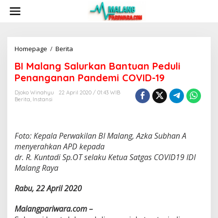
S
k
i
p
t
o
Homepage
/
Berita
B
c
I
BI Malang Salurkan Bantuan Peduli
o
M
n
a
Penanganan Pandemi COVID-19
t
l
e
a
Djoko Winahyu
22 April 2020 / 01:43 WIB
n
Berita
,
Instansi
n
t
g
S
a
Foto: Kepala Perwakilan BI Malang, Azka Subhan A
l
u
menyerahkan APD kepada
r
dr. R. Kuntadi Sp.OT selaku Ketua Satgas COVID19 IDI
k
Malang Raya
a
n
Rabu, 22 April 2020
B
a
n
Malangpariwara.com –
t