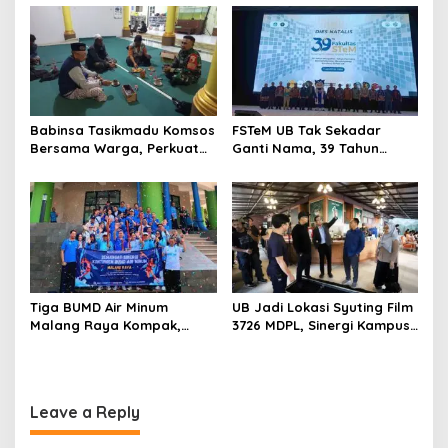
Aman dan Kondusif
Babinsa Tasikmadu Komsos
FSTeM UB Tak Sekadar
Bersama Warga, Perkuat
Ganti Nama, 39 Tahun
Kedekatan dan
Mengakar Jadi Modal Jadi
Kondusivitas Wilayah
Trendsetter Sains dan
Teknologi
Tiga BUMD Air Minum
UB Jadi Lokasi Syuting Film
Malang Raya Kompak,
3726 MDPL, Sinergi Kampus
Sinergi Tak Hanya Soal Air
dan Industri Kreatif
Tapi Juga Prestasi
Hadirkan Pengalaman
Nyata bagi Mahasiswa
Leave a Reply