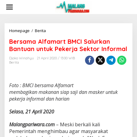
S
k
i
p
t
o
Homepage
/
Berita
B
c
e
Bersama Alfamart BMCI Salurkan
o
r
n
s
Bantuan untuk Pekerja Sektor Informal
t
a
e
m
Djoko Winahyu
21 April 2020 / 13:00 WIB
n
Berita
a
t
A
l
f
Foto : BMCI bersama Alfamart
a
m
membagikan makanan siap saji dan masker untuk
a
pekerja informal dan harian
r
t
Selasa, 21 April 2020
B
M
Malangpariwara.com
– Meski berkali kali
C
I
Pemerintah menghimbau agar masyarakat
S