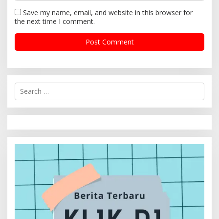
Save my name, email, and website in this browser for
the next time I comment.
S
e
a
r
c
h
f
o
r
: