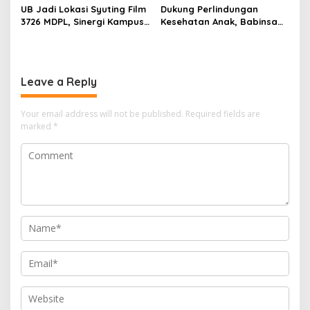
UB Jadi Lokasi Syuting Film
Dukung Perlindungan
3726 MDPL, Sinergi Kampus
Kesehatan Anak, Babinsa
dan Industri Kreatif
Jatimulyo Dampingi Pekan
Hadirkan Pengalaman
Imunisasi 2026
Nyata bagi Mahasiswa
Leave a Reply
Your email address will not be published.
Required fields are
marked
*