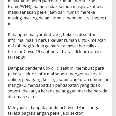
melakukan pekerjaan dari rumah (Work From
a
Home/WFH), namun tidak semua masyarakat bisa
l
melaksanakan pekerjaan dari rumah mereka
u
r
masing-masing dalam kondisi pandemi civid seperti
k
ini.
a
n
Kelompok masyarakat yang bekerja di sektor
B
informal masih harus keluar rumah untuk mencari
a
n
nafkah bagi keluarga mereka meski beresiko
t
tertular Covid 19 saat beraktivitas di luar rumah
u
tersebut.
a
n
Dampak pandemi Covid 19 saat ini membuat para
u
n
pekerja sektor informal seperti pengemudi ojek
t
online, pedagang keliling, sopir angkutan umum ini
u
mengaku mendapatkan pendapatan yang tidak
k
seperti biasanya karena pelanggan mereka berada
P
di rumah saja.
e
k
e
Menyadari dampak pandemi Covid-19 ini sangat
r
terasa bagi kalangan pekerja di sektor
j