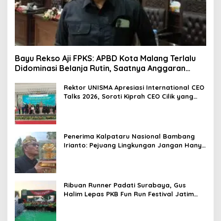
Bayu Rekso Aji FPKS: APBD Kota Malang Terlalu
Didominasi Belanja Rutin, Saatnya Anggaran
Berorientasi Hasil
Rektor UNISMA Apresiasi International CEO
Talks 2026, Soroti Kiprah CEO Cilik yang
Siap Bersaing di Kancah Global
Penerima Kalpataru Nasional Bambang
Irianto: Pejuang Lingkungan Jangan Hanya
Jadi Simbol Penghargaan
Ribuan Runner Padati Surabaya, Gus
Halim Lepas PKB Fun Run Festival Jatim
2026: Tebar Hadiah Ratusan Juta dan 6
Golden Ticket ke Jakarta