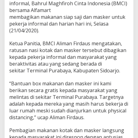
informal, Bahrul Maghfiroh Cinta Indonesia (BMCI)
a
bersama Alfamart
S
e
membagikan makanan siap saji dan masker untuk
k
pekerja informal dan harian hari ini, Selasa
t
(21/04/2020).
o
r
Ketua Panitia, BMCI Aliman Firdaus mengatakan,
I
n
ratusan nasi kotak dan masker tersebut dibagikan
f
kepada pekerja informal dan masyarakat yang
o
beraktivitas atau yang sedang berada di
r
sekitar Terminal Purabaya, Kabupaten Sidoarjo.
m
a
l
“Bantuan box makanan dan masker ini kami
berikan secara gratis kepada masyarakat yang
melintas di sekitar Terminal Purabaya. Targetnya
adalah kepada mereka yang masih harus bekerja di
luar rumah meski sudah dianjurkan untuk physical
distancing,” ucap Aliman Firdaus.
Pembagian makanan kotak dan masker langsung
kepada masyarakat ini direspon dengan antusias