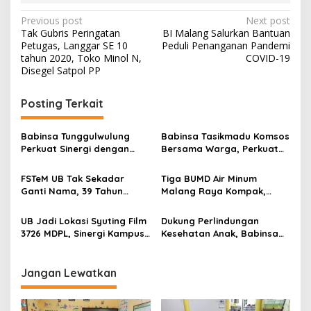
P
Previous post
Next post
Tak Gubris Peringatan
BI Malang Salurkan Bantuan
o
Petugas, Langgar SE 10
Peduli Penanganan Pandemi
s
tahun 2020, Toko Minol N,
COVID-19
Disegel Satpol PP
t
n
Posting Terkait
a
v
Babinsa Tunggulwulung
Babinsa Tasikmadu Komsos
Perkuat Sinergi dengan
Bersama Warga, Perkuat
i
Guru, Dorong Sekolah
Kedekatan dan
g
Aman dan Kondusif
Kondusivitas Wilayah
FSTeM UB Tak Sekadar
Tiga BUMD Air Minum
Ganti Nama, 39 Tahun
Malang Raya Kompak,
a
Mengakar Jadi Modal Jadi
Sinergi Tak Hanya Soal Air
t
Trendsetter Sains dan
Tapi Juga Prestasi
UB Jadi Lokasi Syuting Film
Dukung Perlindungan
Teknologi
i
3726 MDPL, Sinergi Kampus
Kesehatan Anak, Babinsa
dan Industri Kreatif
Jatimulyo Dampingi Pekan
o
Hadirkan Pengalaman
Imunisasi 2026
n
Nyata bagi Mahasiswa
Jangan Lewatkan