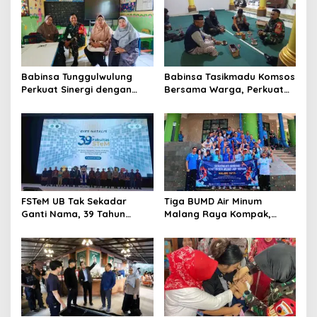
Babinsa Tunggulwulung
Babinsa Tasikmadu Komsos
Perkuat Sinergi dengan
Bersama Warga, Perkuat
Guru, Dorong Sekolah
Kedekatan dan
Aman dan Kondusif
Kondusivitas Wilayah
FSTeM UB Tak Sekadar
Tiga BUMD Air Minum
Ganti Nama, 39 Tahun
Malang Raya Kompak,
Mengakar Jadi Modal Jadi
Sinergi Tak Hanya Soal Air
Trendsetter Sains dan
Tapi Juga Prestasi
Teknologi