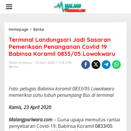
S
k
i
p
t
o
Homepage
/
Berita
T
c
e
Terminal Landungsari Jadi Sasaran
o
r
n
m
Pemeriksan Penanganan Covlid 19
t
i
Babinsa Koramil 0833/05 Lowokwaru
e
n
n
a
Djoko Winahyu
23 April 2020 / 11:28 WIB
t
l
Berita
L
a
n
d
Foto: petugas Babinsa koramil 0833/05 Lowokwaru
u
memeriksa suhu tubuh penumpang Bus di terminal
n
g
Kamis, 23 April 2020
s
a
r
Malangpariwara.com
– Guna upaya memutus rantai
i
penyebaran Covid-19, Babinsa Koramil
0833/05
J