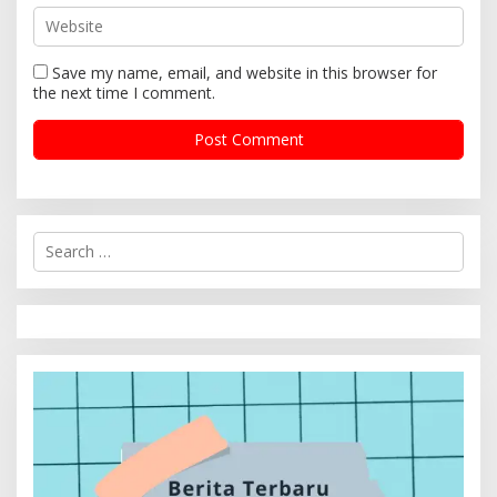
Save my name, email, and website in this browser for
the next time I comment.
S
e
a
r
c
h
f
o
r
: