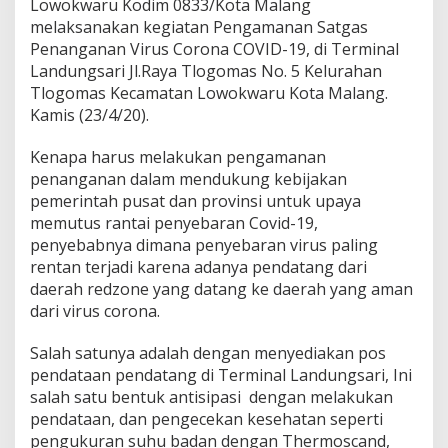
Lowokwaru Kodim 0833/Kota Malang
a
melaksanakan kegiatan Pengamanan Satgas
d
Penanganan Virus Corona COVID-19, di Terminal
i
S
Landungsari Jl.Raya Tlogomas No. 5 Kelurahan
a
Tlogomas Kecamatan Lowokwaru Kota Malang.
s
Kamis (23/4/20).
a
r
Kenapa harus melakukan pengamanan
a
n
penanganan dalam mendukung kebijakan
P
pemerintah pusat dan provinsi untuk upaya
e
memutus rantai penyebaran Covid-19,
m
penyebabnya dimana penyebaran virus paling
e
r
rentan terjadi karena adanya pendatang dari
i
daerah redzone yang datang ke daerah yang aman
k
dari virus corona.
s
a
Salah satunya adalah dengan menyediakan pos
n
P
pendataan pendatang di Terminal Landungsari, Ini
e
salah satu bentuk antisipasi dengan melakukan
n
pendataan, dan pengecekan kesehatan seperti
a
pengukuran suhu badan dengan Thermoscand,
n