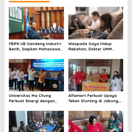
FBiPK UB Gandeng Industri
Waspada Gaya Hidup
Benih, Siapkan Mahasiswa
Rebahan, Dokter UMM
Hadapi Dunia Kerja Modern
Ingatkan Risiko Obesitas
hingga Hipertensi
Universitas Ma Chung
Alfamart Perkuat Upaya
Perkuat Sinergi dengan
Tekan Stunting di Jabung,
Pemkot Malang, Fokus
35 Balita Dapat Program
Tingkatkan Layanan
Satu Telur Sehari
Kesehatan Masyarakat