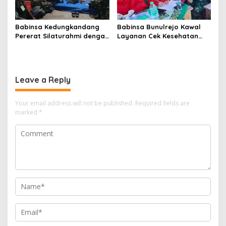
Babinsa Kedungkandang
Babinsa Bunulrejo Kawal
Pererat Silaturahmi dengan
Layanan Cek Kesehatan
Warga Lewat Pengajian
Lansia, Dorong Kesadaran
Rutin
Hidup Sehat
Leave a Reply
Your email address will not be published.
Required fields are
marked
*