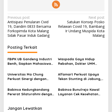
i
l
0
P
Previous post
Next post
8
Antisipasi Penularan Civid
Satukan Konsep Posko
3
o
19, Dandim 0833 Bersama
Relawan Covid 19, Bambang
3
s
Forkopimda Kota Malang
Ir Undang Muspida Kota
/
Sidak Pasar Induk Gadang
Malang
0
t
5
L
n
Posting Terkait
o
a
w
o
v
FBiPK UB Gandeng Industri
Waspada Gaya Hidup
k
Benih, Siapkan Mahasiswa
Rebahan, Dokter UMM
i
w
Hadapi Dunia Kerja Modern
Ingatkan Risiko Obesitas
a
g
hingga Hipertensi
Universitas Ma Chung
Alfamart Perkuat Upaya
r
Perkuat Sinergi dengan
Tekan Stunting di Jabung,
a
u
Pemkot Malang, Fokus
35 Balita Dapat Program
t
Tingkatkan Layanan
Satu Telur Sehari
Babinsa Kedungkandang
Babinsa Bunulrejo Kawal
Kesehatan Masyarakat
i
Pererat Silaturahmi dengan
Layanan Cek Kesehatan
Warga Lewat Pengajian
Lansia, Dorong Kesadaran
o
Rutin
Hidup Sehat
n
Jangan Lewatkan