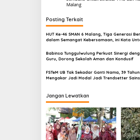
s
Malang
b
a
t
k
Posting Terkait
n
o
B
a
a
HUT Ke-46 SMAN 6 Malang, Tiga Generasi Be
g
v
dalam Semangat Kebersamaan, ini Kata Unt
i
i
W
Babinsa Tunggulwulung Perkuat Sinergi den
a
g
Guru, Dorong Sekolah Aman dan Kondusif
r
a
g
FSTeM UB Tak Sekadar Ganti Nama, 39 Tahun
a
t
Mengakar Jadi Modal Jadi Trendsetter Sain
K
i
Teknologi
e
l
o
u
Jangan Lewatkan
n
r
a
h
a
n
G
a
d