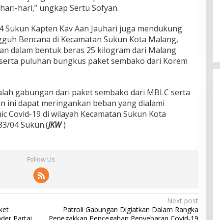
ri-hari,” ungkap Sertu Sofyan.
04 Sukun Kapten Kav Aan Jauhari juga mendukung
guh Bencana di Kecamatan Sukun Kota Malang,
an dalam bentuk beras 25 kilogram dari Malang
 serta puluhan bungkus paket sembako dari Korem
dalah gabungan dari paket sembako dari MBLC serta
n ini dapat meringankan beban yang dialami
c Covid-19 di wilayah Kecamatan Sukun Kota
3/04 Sukun.(
JKW
)
Follow Us
Next post
ket
Patroli Gabungan Digiatkan Dalam Rangka
der Partai
Penegakkan Pencegahan Penyebaran Covid-19