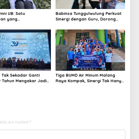
mni UB: Satu
Babinsa Tunggulwulung Perkuat
aan yang
Sinergi dengan Guru, Dorong
matkan Nyawa
Sekolah Aman dan Kondusif
 Tak Sekadar Ganti
Tiga BUMD Air Minum Malang
 Tahun Mengakar Jadi
Raya Kompak, Sinergi Tak Hanya
di Trendsetter Sains
Soal Air Tapi Juga Prestasi
ologi
ields are marked
*