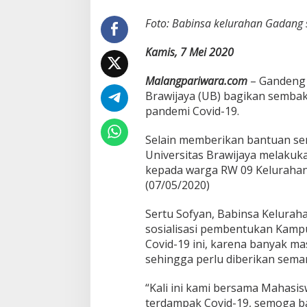
a
h
Foto: Babinsa kelurahan Gadang
a
n
Kamis, 7 Mei 2020
G
a
Malangpariwara.com
– Gandeng 
d
Brawijaya (UB) bagikan semba
a
n
pandemi Covid-19.
g
,
Selain memberikan bantuan s
B
Universitas Brawijaya melaku
a
kepada warga RW 09 Keluraha
n
t
(07/05/2020)
u
M
Sertu Sofyan, Babinsa Kelurah
a
sosialisasi pembentukan Kamp
h
Covid-19 ini, karena banyak 
a
s
sehingga perlu diberikan seman
i
s
“Kali ini kami bersama Mahas
w
terdampak Covid-19, semoga b
a