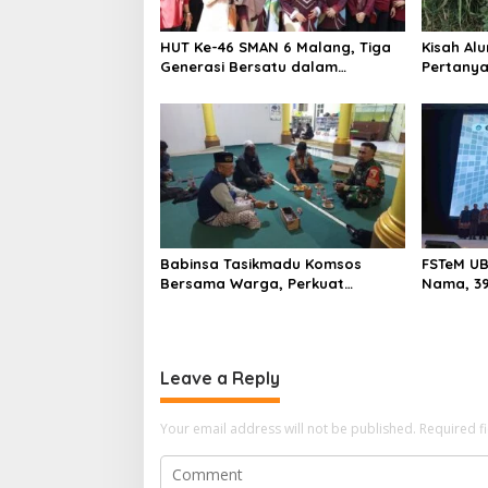
a
n
HUT Ke-46 SMAN 6 Malang, Tiga
Kisah Alu
g
Generasi Bersatu dalam
Pertany
Semangat Kebersamaan, ini Kata
Menyela
Untari
Babinsa Tasikmadu Komsos
FSTeM UB
Bersama Warga, Perkuat
Nama, 39
Kedekatan dan Kondusivitas
Modal Ja
Wilayah
dan Tekn
Leave a Reply
Your email address will not be published.
Required f