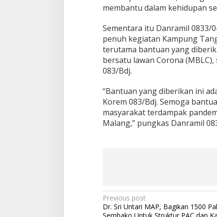
membantu dalam kehidupan seha
U
B
S
Sementara itu Danramil 0833/
a
penuh kegiatan Kampung Tang
l
terutama bantuan yang diberik
u
bersatu lawan Corona (MBLC),
r
k
083/Bdj.
a
n
“Bantuan yang diberikan ini a
B
Korem 083/Bdj. Semoga bantua
a
masyarakat terdampak pandemi
n
t
Malang,” pungkas Danramil 083
u
a
n
P
a
k
e
t
P
Previous post
S
Dr. Sri Untari MAP, Bagikan 1500 Pa
e
o
Sembako Untuk Struktur PAC dan Ka
m