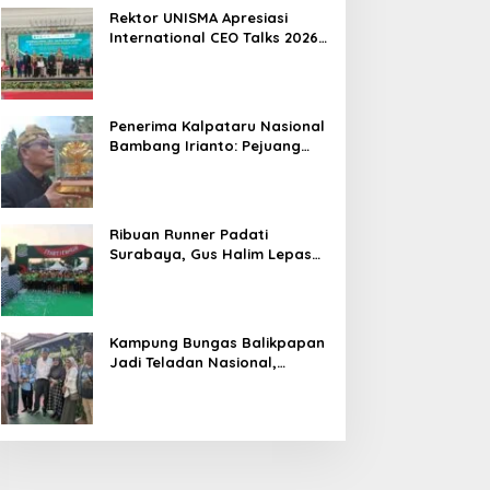
Hasil
Rektor UNISMA Apresiasi
International CEO Talks 2026,
Soroti Kiprah CEO Cilik yang
Siap Bersaing di Kancah
Global
Penerima Kalpataru Nasional
Bambang Irianto: Pejuang
Lingkungan Jangan Hanya
Jadi Simbol Penghargaan
Ribuan Runner Padati
Surabaya, Gus Halim Lepas
PKB Fun Run Festival Jatim
2026: Tebar Hadiah Ratusan
Juta dan 6 Golden Ticket ke
Jakarta
Kampung Bungas Balikpapan
Jadi Teladan Nasional,
Bambang Rianto:
Pembangunan Lingkungan
Harus Holistik dan
Berkelanjutan