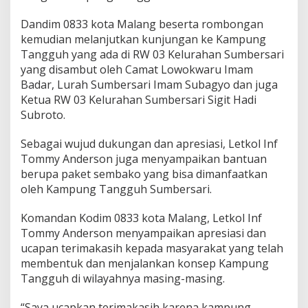
n
S
Dandim 0833 kota Malang beserta rombongan
e
kemudian melanjutkan kunjungan ke Kampung
m
Tangguh yang ada di RW 03 Kelurahan Sumbersari
b
yang disambut oleh Camat Lowokwaru Imam
a
Badar, Lurah Sumbersari Imam Subagyo dan juga
k
o
Ketua RW 03 Kelurahan Sumbersari Sigit Hadi
U
Subroto.
n
t
Sebagai wujud dukungan dan apresiasi, Letkol Inf
u
Tommy Anderson juga menyampaikan bantuan
k
L
berupa paket sembako yang bisa dimanfaatkan
u
oleh Kampung Tangguh Sumbersari.
m
b
Komandan Kodim 0833 kota Malang, Letkol Inf
u
Tommy Anderson menyampaikan apresiasi dan
n
g
ucapan terimakasih kepada masyarakat yang telah
K
membentuk dan menjalankan konsep Kampung
a
Tangguh di wilayahnya masing-masing.
m
p
“Saya ucapkan terimakasih karena kampung
u