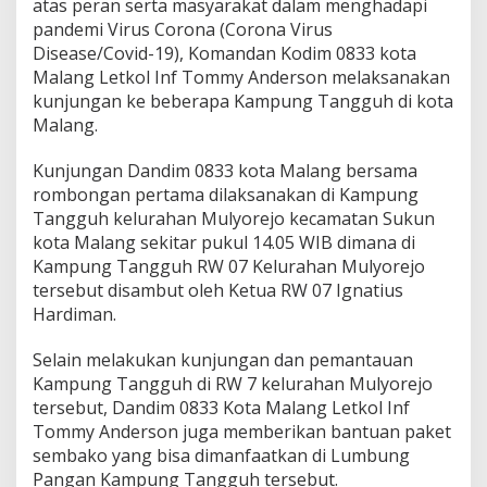
atas peran serta masyarakat dalam menghadapi
u
pandemi Virus Corona (Corona Virus
n
Disease/Covid-19), Komandan Kodim 0833 kota
g
T
Malang Letkol Inf Tommy Anderson melaksanakan
a
kunjungan ke beberapa Kampung Tangguh di kota
n
Malang.
g
g
Kunjungan Dandim 0833 kota Malang bersama
u
h
rombongan pertama dilaksanakan di Kampung
,
Tangguh kelurahan Mulyorejo kecamatan Sukun
S
kota Malang sekitar pukul 14.05 WIB dimana di
e
Kampung Tangguh RW 07 Kelurahan Mulyorejo
r
a
tersebut disambut oleh Ketua RW 07 Ignatius
h
Hardiman.
k
a
Selain melakukan kunjungan dan pemantauan
n
Kampung Tangguh di RW 7 kelurahan Mulyorejo
B
a
tersebut, Dandim 0833 Kota Malang Letkol Inf
n
Tommy Anderson juga memberikan bantuan paket
t
sembako yang bisa dimanfaatkan di Lumbung
u
Pangan Kampung Tangguh tersebut.
a