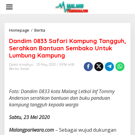
S
k
i
p
t
o
Homepage
/
Berita
D
c
a
Dandim 0833 Safari Kampung Tangguh,
o
n
n
d
Serahkan Bantuan Sembako Untuk
t
i
Lumbung Kampung
e
m
n
0
Djoko Winahyu
23 May 2020 / 09:36 WIB
t
8
Berita
,
Sosial
3
3
S
a
Foto: Dandim 0833 kota Malang Letkol Inf Tommy
f
Anderson serahkan bantuan dan buku panduan
a
kampung tangguh kepada warga
r
i
Sabtu, 23 Mei 2020
K
a
m
Malangpariwara.com
– Sebagai wujud dukungan
p