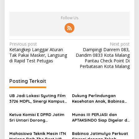
Follow Us
P
Previous post
Next post
Ketangkep Langgar Aturan
Dampingi Danrem 083,
o
Tak Pakai Masker, Langsung
Dandim 0833 Kota Malang
s
di Rapid Test Petugas
Pantau Check Point Di
Perbatasan Kota Malang
t
n
Posting Terkait
a
v
UB Jadi Lokasi Syuting Film
Dukung Perlindungan
3726 MDPL, Sinergi Kampus
Kesehatan Anak, Babinsa
i
dan Industri Kreatif
Jatimulyo Dampingi Pekan
g
Hadirkan Pengalaman
Imunisasi 2026
Ketua Komisi E DPRD Jatim
Munas III PERJASI dan
Nyata bagi Mahasiswa
Sri Untari Dorong
APTAKSINDO Siap Digelar di
a
Penguatan Peran Kader
Surabaya, Usung
t
Posyandu sebagai Garda
Semangat Perkuat Tata
Mahasiswa Teknik Mesin ITN
Babinsa Jatimulyo Perkuat
Terdepan Layanan
Kelola Organisasi