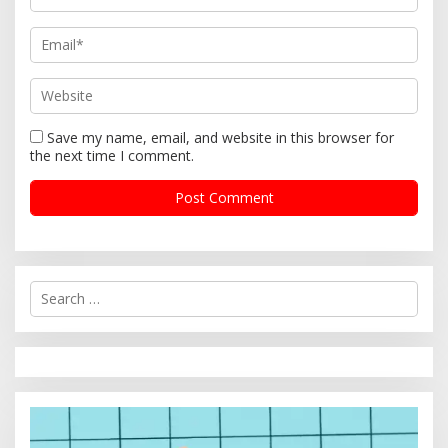
Save my name, email, and website in this browser for
the next time I comment.
S
e
a
r
c
h
f
o
r