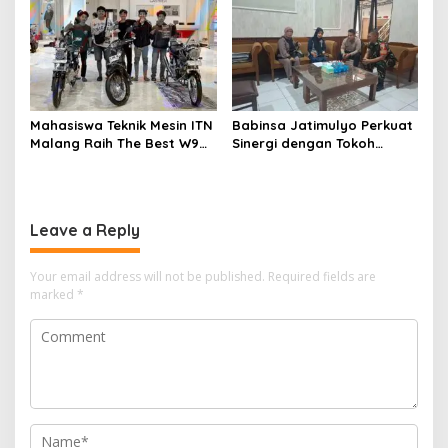
Posyandu sebagai Garda
Semangat Perkuat Tata
Terdepan Layanan
Kelola Organisasi
Kesehatan
Mahasiswa Teknik Mesin ITN
Babinsa Jatimulyo Perkuat
Malang Raih The Best W9
Sinergi dengan Tokoh
Style di Malang Modifest
Masyarakat, Jaga
Vol 3, Buktikan Inovasi
Kondusivitas Wilayah Lewat
Kampus di Panggung
Komsos
Nasional
Leave a Reply
Your email address will not be published.
Required fields are
marked
*