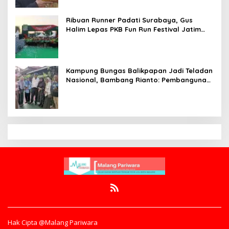
Ribuan Runner Padati Surabaya, Gus
Halim Lepas PKB Fun Run Festival Jatim
2026: Tebar Hadiah Ratusan Juta dan 6
Golden Ticket ke Jakarta
Kampung Bungas Balikpapan Jadi Teladan
Nasional, Bambang Rianto: Pembangunan
Lingkungan Harus Holistik dan
Berkelanjutan
Hak Cipta @Malang Pariwara