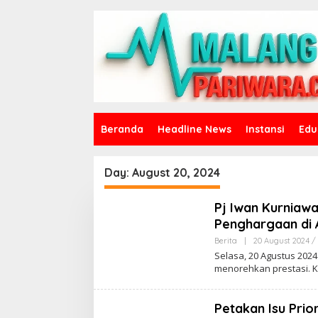
S
k
i
p
t
o
c
o
n
t
Beranda
Headline News
Instansi
Edu
e
n
t
Day:
August 20, 2024
Pj Iwan Kurniawa
Penghargaan di 
Berita
|
20 August 2024 /
Selasa, 20 Agustus 202
menorehkan prestasi. Kal
Petakan Isu Pri