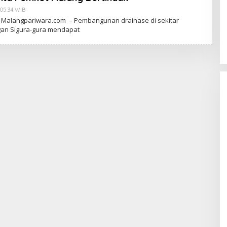
N
A
 05:34 WIB
B
H
Y
4 Malangpariwara.com – Pembangunan drainase di sekitar
Y
D
an Sigura-gura mendapat
U
J
O
K
O
W
I
N
A
H
Y
U