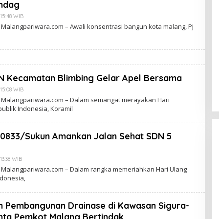
I
indag
N
A
15:48 WIB
B
H
Y
4 Malangpariwara.com – Awali konsentrasi bangun kota malang, Pj
Y
D
U
J
O
K
O
W
I
SN Kecamatan Blimbing Gelar Apel Bersama
N
A
15:08 WIB
B
H
Y
Y
24 Malangpariwara.com – Dalam semangat merayakan Hari
D
U
blik Indonesia, Koramil
J
O
K
O
 0833/Sukun Amankan Jalan Sehat SDN 5
W
I
N
A
13:38 WIB
B
H
Y
4 Malangpariwara.com – Dalam rangka memeriahkan Hari Ulang
Y
D
ndonesia,
U
J
O
K
O
n Pembangunan Drainase di Kawasan Sigura-
W
I
inta Pemkot Malang Bertindak