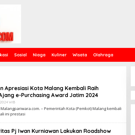
kasi
Sosial
Niaga
Kuliner
Wisata
Olahraga
n Apresiasi Kota Malang Kembali Raih
Ajang e-Purchasing Award Jatim 2024
 20:24 WIB
B
Y
4 Malangpariwara.com. – Pemerintah Kota (Pemkot) Malang kembali
D
i ini prestasi
J
O
K
O
oritas Pj Iwan Kurniawan Lakukan Roadshow
W