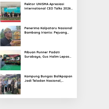
Hasil
Rektor UNISMA Apresiasi
International CEO Talks 2026,
Soroti Kiprah CEO Cilik yang
Siap Bersaing di Kancah
Global
Penerima Kalpataru Nasional
Bambang Irianto: Pejuang
Lingkungan Jangan Hanya
Jadi Simbol Penghargaan
Ribuan Runner Padati
Surabaya, Gus Halim Lepas
PKB Fun Run Festival Jatim
2026: Tebar Hadiah Ratusan
Juta dan 6 Golden Ticket ke
Jakarta
Kampung Bungas Balikpapan
Jadi Teladan Nasional,
Bambang Rianto:
Pembangunan Lingkungan
Harus Holistik dan
Berkelanjutan