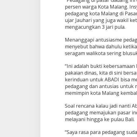
i
persen warga Kota Malang. Ins
n
pedagang kota Malang di Pasar
o
ujar Jauhari yang juga wakil 
3
mengacungkan 3 jari pula.
Menanggapi antusiasme pedag
menyebut bahwa dahulu ketika
seragam walikota sering blus
“Ini adalah bukti kebersamaan
pakaian dinas, kita di sini be
kerinduan untuk ABADI bisa m
pedagang dan antusias untuk m
memimpin kota Malang kembali
Soal rencana kalau jadi nanti
pedagang memajukan pasar ind
melayani hingga ke pulau Bali.
“Saya rasa para pedagang sud