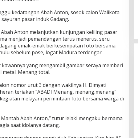
nggu kedatangan Abah Anton, sosok calon Walikota
ng sayuran pasar induk Gadang.
u Abah Anton melanjutkan kunjungan keliling pasar
ama menjadi pemandangan terus menerus, seru
pedagang emak-emak berkesempatan foto bersama.
ahulu sebelum pose, logat Madura terdengar.
tur kawannya yang mengambil gambar seraya memberi
 metal. Menang total.
lon nomor urut 3 dengan wakilnya H. Dimyati
ak heran teriakan “ABADI Menang, menang,menang”
kegiatan melayani permintaan foto bersama warga di
. Mantab Abah Anton,” tutur lelaki mengaku bernama
ia saat idolanya datang.
 campuran dengan penduduk Kabupaten. Kira kira 65