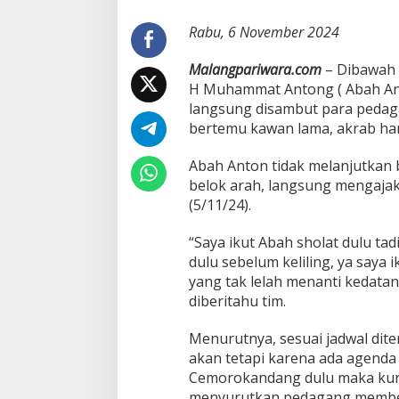
h
A
Rabu, 6 November 2024
n
t
Malangpariwara.com
– Dibawah 
o
H Muhammat Antong ( Abah Ant
n
langsung disambut para pedaga
C
a
bertemu kawan lama, akrab ha
n
g
Abah Anton tidak melanjutkan b
k
belok arah, langsung mengajak
r
(5/11/24).
u
k
d
“Saya ikut Abah sholat dulu ta
i
dulu sebelum keliling, ya saya
P
yang tak lelah menanti kedatan
a
diberitahu tim.
s
a
r
Menurutnya, sesuai jadwal dit
I
akan tetapi karena ada agend
n
Cemorokandang dulu maka kunj
d
menyurutkan pedagang membe
u