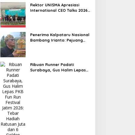
Hasil
Rektor UNISMA Apresiasi
International CEO Talks 2026,
Soroti Kiprah CEO Cilik yang
Siap Bersaing di Kancah
Global
Penerima Kalpataru Nasional
Bambang Irianto: Pejuang
Lingkungan Jangan Hanya
Jadi Simbol Penghargaan
Ribuan Runner Padati
Surabaya, Gus Halim Lepas
PKB Fun Run Festival Jatim
2026: Tebar Hadiah Ratusan
Juta dan 6 Golden Ticket ke
Jakarta