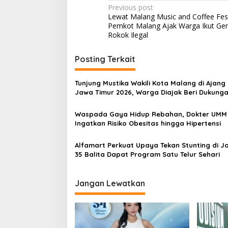
P
Previous post
Lewat Malang Music and Coffee Fest
o
Pemkot Malang Ajak Warga Ikut Ge
s
Rokok Ilegal
t
Posting Terkait
n
a
Tunjung Mustika Wakili Kota Malang di Ajang 
v
Jawa Timur 2026, Warga Diajak Beri Dukung
Melalui Instagram
i
Waspada Gaya Hidup Rebahan, Dokter UMM
g
Ingatkan Risiko Obesitas hingga Hipertensi
a
Alfamart Perkuat Upaya Tekan Stunting di J
t
35 Balita Dapat Program Satu Telur Sehari
i
o
Jangan Lewatkan
n