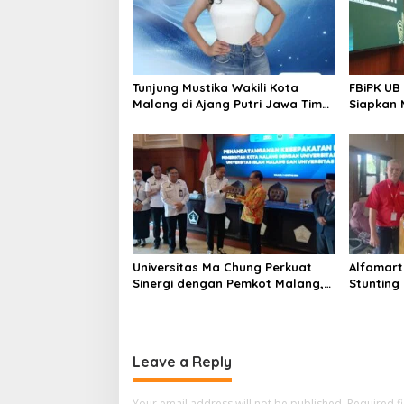
Tunjung Mustika Wakili Kota
FBiPK UB
Malang di Ajang Putri Jawa Timur
Siapkan 
2026, Warga Diajak Beri
Kerja Mo
Dukungan Melalui Instagram
Universitas Ma Chung Perkuat
Alfamart
Sinergi dengan Pemkot Malang,
Stunting 
Fokus Tingkatkan Layanan
Dapat Pr
Kesehatan Masyarakat
Leave a Reply
Your email address will not be published.
Required f