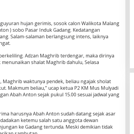
guyuran hujan gerimis, sosok calon Walikota Malang
on ) sobo Pasar Induk Gadang. Kedatangan
ng. Salam-salaman berlangsung intens, laiknya
ngat.
erkeliling. Adzan Maghrib terdengar, maka dirinya
 menunaikan shalat Maghrib dahulu, Selasa
di, Maghrib waktunya pendek, beliau ngajak sholat
 ikut. Makmum beliau,” ucap ketua P2 KM Mus Mulyadi
gan Abah Anton sejak pukul 15.00 sesuai jadwal yang
erima harusnya Abah Anton sudah datang sejak asar
a dadakan ketemu salah satu anggota dewan
ungan ke Gadang tertunda. Meski demikian tidak
rikan sambutan.