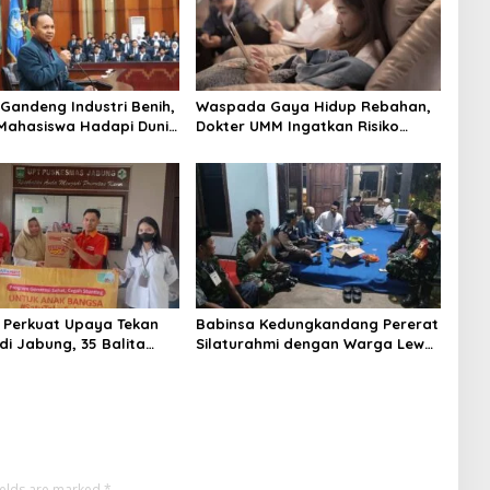
 Gandeng Industri Benih,
Waspada Gaya Hidup Rebahan,
Mahasiswa Hadapi Dunia
Dokter UMM Ingatkan Risiko
dern
Obesitas hingga Hipertensi
 Perkuat Upaya Tekan
Babinsa Kedungkandang Pererat
di Jabung, 35 Balita
Silaturahmi dengan Warga Lewat
ogram Satu Telur Sehari
Pengajian Rutin
ields are marked
*