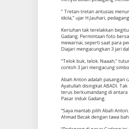
k
G
” Tretan-tretan antusias menu
a
idola,” ujar H.Jauhari, pedaga
d
a
Keriuhan tak terelakkan begit
n
g
Gadang. Permintaan foto bers
P
mewarnai, seperti saat para 
e
Diajari mengacungkan 3 jari d
d
a
“Telok buk, telok. Naaah,” tu
g
a
contoh 3 jari mengacung simbol
n
g
Abah Anton adalah pasangan ca
D
Ayatullah disingkat ABADI. T
u
terus berkumandang di antara 
k
u
Pasar induk Gadang.
n
g
“Saya mantab pilih Abah Anton
A
Ahmad Becak dengan tawa bahag
b
a
“Pedagang di pasar Gadang ini
D