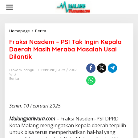
S
k
i
p
t
o
Homepage
/
Berita
F
c
r
Fraksi Nasdem – PSI Tak Ingin Kepala
o
a
n
k
Daerah Masih Meraba Masalah Usai
t
s
Dilantik
e
i
n
N
t
a
Djoko Winahyu
10 February 2025 / 20:07
WIB
s
Berita
d
e
m
-
P
Senin, 10 Februari 2025
S
I
Malangpariwara.com
– Fraksi Nasdem-PSI DPRD
T
Kota Malang mengingatkan kepala daerah terpilih
a
k
untuk bisa terus memperhatikan hal-hal yang
I