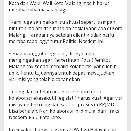
Kota dan Wakil Wali Kota Malang masih harus
b
meraba-raba masalah lagi.
a
M
a
“Kami juga sampaikan isu aktual seperti sampah,
s
hiburan malam dan masalah sosial yang ada di Kota
a
Malang. Harapannya setelah dilantik tidak perlu
l
meraba raba lagi,” tutur Politisi Nasdem ini.
a
h
U
Sebagai anggota legislatif, dirinya juga
s
mengingatkan agar Pemerintah Kota (Pemkot)
a
Malang tak segan menjalin kolaborasi yang lebih
i
apik. Tentu tujuannya untuk dapat mewujudkan
D
i
visi-misi yang telah dicanangkan.
l
a
“Jelang dan setelah pelantikan nanti tentu
n
kolaborasi ekesekutif legislatif harus kuat. Agar visi
t
misi yang tertuang dan saat ini proses di RPJMD
i
k
bisa berjalan. Nah kolaborasi ini dimulai dari Fraksi
Nasdem-PSI,” kata Dito.
Ia meyakini bahwa pasangan Wahyu Hidayat dan