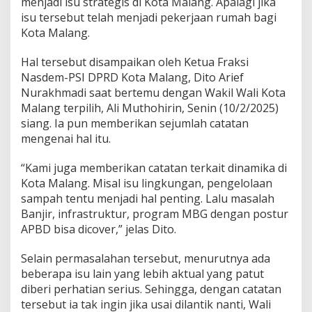
menjadi isu strategis di Kota Malang. Apalagi jika
n
isu tersebut telah menjadi pekerjaan rumah bagi
g
Kota Malang.
i
n
K
Hal tersebut disampaikan oleh Ketua Fraksi
e
Nasdem-PSI DPRD Kota Malang, Dito Arief
p
Nurakhmadi saat bertemu dengan Wakil Wali Kota
a
Malang terpilih, Ali Muthohirin, Senin (10/2/2025)
l
a
siang. Ia pun memberikan sejumlah catatan
D
mengenai hal itu.
a
e
“Kami juga memberikan catatan terkait dinamika di
r
Kota Malang. Misal isu lingkungan, pengelolaan
a
h
sampah tentu menjadi hal penting. Lalu masalah
M
Banjir, infrastruktur, program MBG dengan postur
a
APBD bisa dicover,” jelas Dito.
s
i
Selain permasalahan tersebut, menurutnya ada
h
M
beberapa isu lain yang lebih aktual yang patut
e
diberi perhatian serius. Sehingga, dengan catatan
r
tersebut ia tak ingin jika usai dilantik nanti, Wali
a