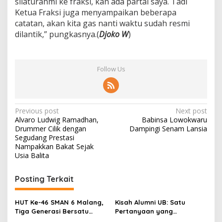
silaturahmi ke fraksi, kan ada partai saya. Tadi
Ketua Fraksi juga menyampaikan beberapa
catatan, akan kita gas nanti waktu sudah resmi
dilantik,” pungkasnya.(
Djoko W
)
Follow Us
P
Previous post
Next post
Alvaro Ludwig Ramadhan,
Babinsa Lowokwaru
o
Drummer Cilik dengan
Dampingi Senam Lansia
s
Segudang Prestasi
Nampakkan Bakat Sejak
t
Usia Balita
n
Posting Terkait
a
v
HUT Ke-46 SMAN 6 Malang,
Kisah Alumni UB: Satu
i
Tiga Generasi Bersatu
Pertanyaan yang
dalam Semangat
Menyelamatkan Nyawa