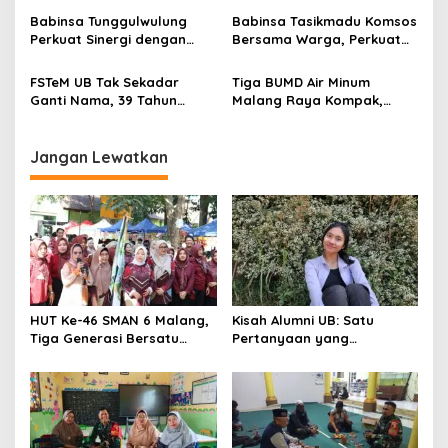
g
Kebersamaan, ini Kata
Babinsa Tunggulwulung
Babinsa Tasikmadu Komsos
a
Untari
Perkuat Sinergi dengan
Bersama Warga, Perkuat
t
Guru, Dorong Sekolah
Kedekatan dan
Aman dan Kondusif
Kondusivitas Wilayah
i
FSTeM UB Tak Sekadar
Tiga BUMD Air Minum
Ganti Nama, 39 Tahun
Malang Raya Kompak,
o
Mengakar Jadi Modal Jadi
Sinergi Tak Hanya Soal Air
n
Trendsetter Sains dan
Tapi Juga Prestasi
Teknologi
Jangan Lewatkan
HUT Ke-46 SMAN 6 Malang,
Kisah Alumni UB: Satu
Tiga Generasi Bersatu
Pertanyaan yang
dalam Semangat
Menyelamatkan Nyawa
Kebersamaan, ini Kata
Untari