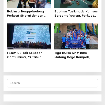
Babinsa Tunggulwulung
Babinsa Tasikmadu Komsos
Perkuat Sinergi dengan
Bersama Warga, Perkuat
Guru, Dorong Sekolah
Kedekatan dan
Aman dan Kondusif
Kondusivitas Wilayah
FSTeM UB Tak Sekadar
Tiga BUMD Air Minum
Ganti Nama, 39 Tahun
Malang Raya Kompak,
Mengakar Jadi Modal Jadi
Sinergi Tak Hanya Soal Air
Trendsetter Sains dan
Tapi Juga Prestasi
Teknologi
S
e
a
r
c
h