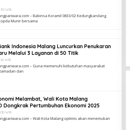
I
N
A
1:50 WIB
B
H
Y
langpariwara.com – Babinsa Koramil 0833/02 Kedungkandang
Y
D
Kopda Munir bersama
U
J
O
K
O
W
I
i Bank Indonesia Malang Luncurkan Penukaran
N
A
u Melalui 3 Layanan di 50 Titik
H
Y
:36 WIB
B
U
Y
langpariwara.com – Guna memenuhi kebutuhan masyarakat
D
 Ramadan dan
J
O
K
O
W
I
N
onomi Melambat, Wali Kota Malang
A
D Dongkrak Pertumbuhan Ekonomi 2025
H
Y
0:30 WIB
B
U
Y
langpariwara.com – Wali Kota Malang optimis akan menemukan
D
J
O