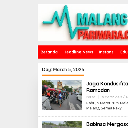
S
k
i
p
t
o
c
o
n
t
Beranda
Headline News
Instansi
Edu
e
n
t
Day:
March 5, 2025
Jaga Kondusifita
Ramadan
Berita
|
5 March 2025 / 1
Rabu, 5 Maret 2025 Mal
Malang, Serma Reky,
Babinsa Mergos