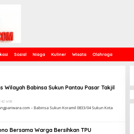
kasi
Sosial
Niaga
Kuliner
Wisata
Olahraga
s Wilayah Babinsa Sukun Pantau Pasar Takjil
2:42 WIB
B
Y
angpariwara.com – Babinsa Sukun Koramil 0833/04 Sukun Kota
D
J
O
K
O
ono Bersama Warga Bersihkan TPU
W