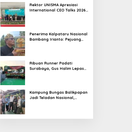
Hasil
Rektor UNISMA Apresiasi
International CEO Talks 2026,
Soroti Kiprah CEO Cilik yang
Siap Bersaing di Kancah
Global
Penerima Kalpataru Nasional
Bambang Irianto: Pejuang
Lingkungan Jangan Hanya
Jadi Simbol Penghargaan
Ribuan Runner Padati
Surabaya, Gus Halim Lepas
PKB Fun Run Festival Jatim
2026: Tebar Hadiah Ratusan
Juta dan 6 Golden Ticket ke
Jakarta
Kampung Bungas Balikpapan
Jadi Teladan Nasional,
Bambang Rianto:
Pembangunan Lingkungan
Harus Holistik dan
Berkelanjutan