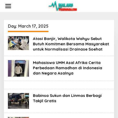
S
k
i
p
t
o
Day:
March 17, 2025
c
o
Atasi Banjir, Walikota Wahyu Sebut
n
Butuh Komitmen Bersama Masyarakat
t
untuk Normalisasi Drainase Soehat
e
n
t
Mahasiswa UMM Asal Afrika Cerita
Perbedaan Ramadhan di Indonesia
dan Negara Asalnya
Babinsa Sukun dan Linmas Berbagi
Takjil Gratis