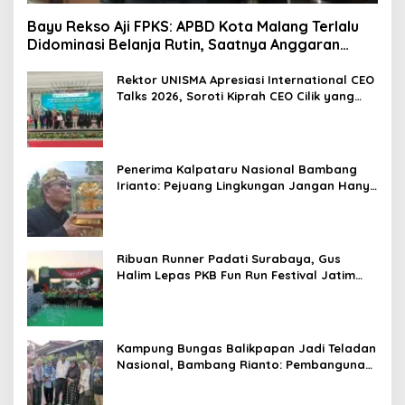
Bayu Rekso Aji FPKS: APBD Kota Malang Terlalu
Didominasi Belanja Rutin, Saatnya Anggaran
Berorientasi Hasil
Rektor UNISMA Apresiasi International CEO
Talks 2026, Soroti Kiprah CEO Cilik yang
Siap Bersaing di Kancah Global
Penerima Kalpataru Nasional Bambang
Irianto: Pejuang Lingkungan Jangan Hanya
Jadi Simbol Penghargaan
Ribuan Runner Padati Surabaya, Gus
Halim Lepas PKB Fun Run Festival Jatim
2026: Tebar Hadiah Ratusan Juta dan 6
Golden Ticket ke Jakarta
Kampung Bungas Balikpapan Jadi Teladan
Nasional, Bambang Rianto: Pembangunan
Lingkungan Harus Holistik dan
Berkelanjutan