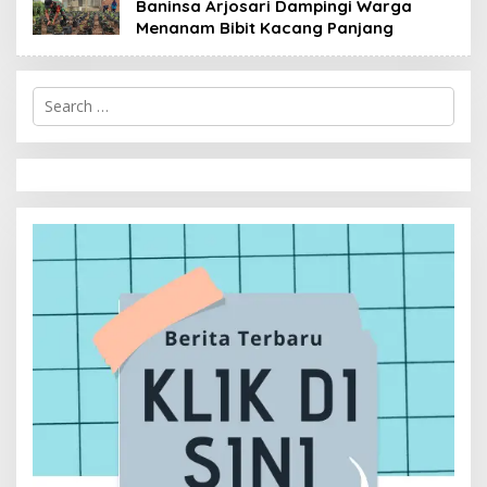
Baninsa Arjosari Dampingi Warga
Menanam Bibit Kacang Panjang
S
e
a
r
c
h
f
o
r
: