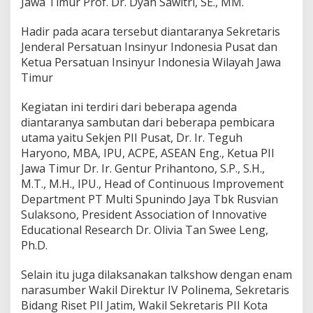
Jawa Timur Prof. Dr. Dyah Sawitri, SE., MM.
k
a
Hadir pada acara tersebut diantaranya Sekretaris
n
Jenderal Persatuan Insinyur Indonesia Pusat dan
4
6
Ketua Persatuan Insinyur Indonesia Wilayah Jawa
M
Timur
i
t
Kegiatan ini terdiri dari beberapa agenda
r
diantaranya sambutan dari beberapa pembicara
a
I
utama yaitu Sekjen PII Pusat, Dr. Ir. Teguh
n
Haryono, MBA, IPU, ACPE, ASEAN Eng., Ketua PII
d
Jawa Timur Dr. Ir. Gentur Prihantono, S.P., S.H.,
u
M.T., M.H., IPU., Head of Continuous Improvement
s
Department PT Multi Spunindo Jaya Tbk Rusvian
t
r
Sulaksono, President Association of Innovative
i
Educational Research Dr. Olivia Tan Swee Leng,
,
Ph.D.
I
n
Selain itu juga dilaksanakan talkshow dengan enam
s
t
narasumber Wakil Direktur IV Polinema, Sekretaris
i
Bidang Riset PII Jatim, Wakil Sekretaris PII Kota
t