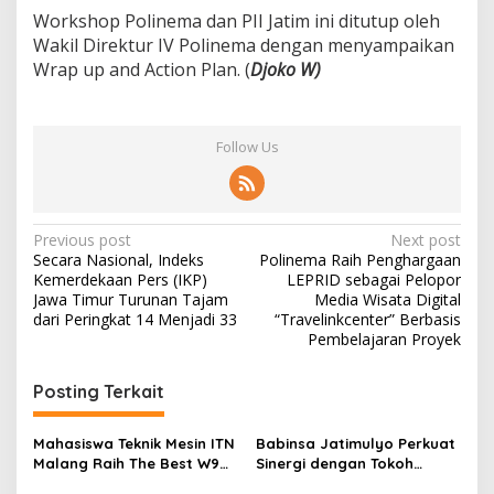
Workshop Polinema dan PII Jatim ini ditutup oleh
Wakil Direktur IV Polinema dengan menyampaikan
Wrap up and Action Plan. (
Djoko W)
Follow Us
P
Previous post
Next post
Secara Nasional, Indeks
Polinema Raih Penghargaan
o
Kemerdekaan Pers (IKP)
LEPRID sebagai Pelopor
s
Jawa Timur Turunan Tajam
Media Wisata Digital
dari Peringkat 14 Menjadi 33
“Travelinkcenter” Berbasis
t
Pembelajaran Proyek
n
Posting Terkait
a
v
Mahasiswa Teknik Mesin ITN
Babinsa Jatimulyo Perkuat
i
Malang Raih The Best W9
Sinergi dengan Tokoh
g
Style di Malang Modifest
Masyarakat, Jaga