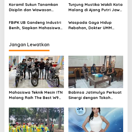
Vol 3, Buktikan Inovasi
Kondusivitas Wilayah Lewat
Koramil Sukun Tanamkan
Tunjung Mustika Wakili Kota
a
Kampus di Panggung
Komsos
Disiplin dan Wawasan
Malang di Ajang Putri Jawa
Nasional
t
Kebangsaan kepada Siswa
Timur 2026, Warga Diajak
SD Islamic Global School
Beri Dukungan Melalui
i
FBiPK UB Gandeng Industri
Waspada Gaya Hidup
Instagram
Benih, Siapkan Mahasiswa
Rebahan, Dokter UMM
o
Hadapi Dunia Kerja Modern
Ingatkan Risiko Obesitas
n
hingga Hipertensi
Jangan Lewatkan
Mahasiswa Teknik Mesin ITN
Babinsa Jatimulyo Perkuat
Malang Raih The Best W9
Sinergi dengan Tokoh
Style di Malang Modifest
Masyarakat, Jaga
Vol 3, Buktikan Inovasi
Kondusivitas Wilayah Lewat
Kampus di Panggung
Komsos
Nasional