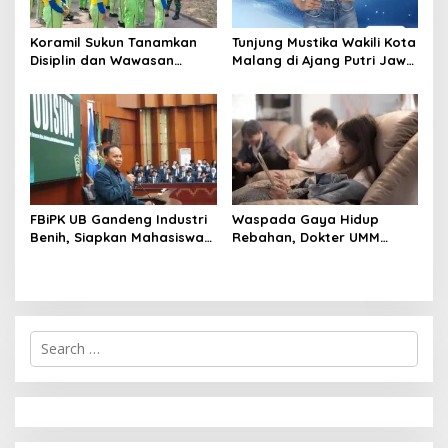
Koramil Sukun Tanamkan
Tunjung Mustika Wakili Kota
Disiplin dan Wawasan
Malang di Ajang Putri Jawa
Kebangsaan kepada Siswa
Timur 2026, Warga Diajak
SD Islamic Global School
Beri Dukungan Melalui
Instagram
FBiPK UB Gandeng Industri
Waspada Gaya Hidup
Benih, Siapkan Mahasiswa
Rebahan, Dokter UMM
Hadapi Dunia Kerja Modern
Ingatkan Risiko Obesitas
hingga Hipertensi
S
e
a
r
c
h
f