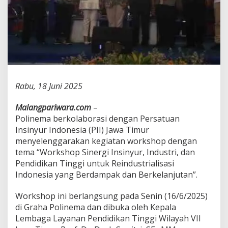
e
l
e
n
g
g
a
r
a
Rabu, 18 Juni 2025
k
a
Malangpariwara.com
–
n
W
Polinema berkolaborasi dengan Persatuan
o
Insinyur Indonesia (PII) Jawa Timur
r
menyelenggarakan kegiatan workshop dengan
k
tema “Workshop Sinergi Insinyur, Industri, dan
s
h
Pendidikan Tinggi untuk Reindustrialisasi
o
Indonesia yang Berdampak dan Berkelanjutan”.
p
L
Workshop ini berlangsung pada Senin (16/6/2025)
i
di Graha Polinema dan dibuka oleh Kepala
b
a
Lembaga Layanan Pendidikan Tinggi Wilayah VII
t