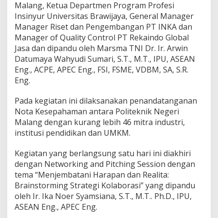
Malang, Ketua Departmen Program Profesi
u
Insinyur Universitas Brawijaya, General Manager
s
i
Manager Riset dan Pengembangan PT INKA dan
P
Manager of Quality Control PT Rekaindo Global
e
Jasa dan dipandu oleh Marsma TNI Dr. Ir. Arwin
n
Datumaya Wahyudi Sumari, S.T., M.T., IPU, ASEAN
d
Eng., ACPE, APEC Eng., FSI, FSME, VDBM, SA, S.R.
i
d
Eng.
i
k
Pada kegiatan ini dilaksanakan penandatanganan
a
Nota Kesepahaman antara Politeknik Negeri
n
Malang dengan kurang lebih 46 mitra industri,
d
a
institusi pendidikan dan UMKM.
n
U
Kegiatan yang berlangsung satu hari ini diakhiri
M
dengan Networking and Pitching Session dengan
K
tema “Menjembatani Harapan dan Realita:
M
Brainstorming Strategi Kolaborasi” yang dipandu
oleh Ir. Ika Noer Syamsiana, S.T., M.T.. Ph.D., IPU,
ASEAN Eng., APEC Eng.