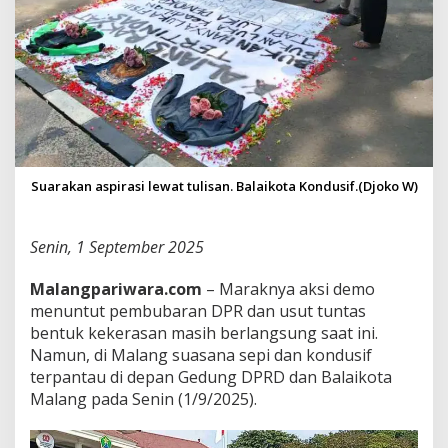
A
S
M
E
N
Y
U
A
R
A
Suarakan aspirasi lewat tulisan. Balaikota Kondusif.(Djoko W)
K
A
N
Senin, 1 September 2025
A
S
P
Malangpariwara.com
– Maraknya aksi demo
I
menuntut pembubaran DPR dan usut tuntas
R
bentuk kekerasan masih berlangsung saat ini.
A
Namun, di Malang suasana sepi dan kondusif
S
I
terpantau di depan Gedung DPRD dan Balaikota
,
Malang pada Senin (1/9/2025).
B
A
L