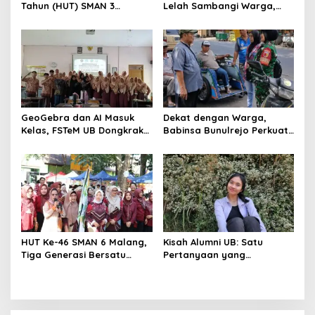
Tahun (HUT) SMAN 3
Lelah Sambangi Warga,
Malang menjadi momentum
Komsos Jadi Garda Awal
untuk memperkuat
Jaga Kamtibmas
komitmen sekolah dalam
mempertahankan tradisi
prestasi
GeoGebra dan AI Masuk
Dekat dengan Warga,
Kelas, FSTeM UB Dongkrak
Babinsa Bunulrejo Perkuat
Literasi Numerasi Siswa
Sinergi TNI dan Rakyat
SMAN 1 Krembung
HUT Ke-46 SMAN 6 Malang,
Kisah Alumni UB: Satu
Tiga Generasi Bersatu
Pertanyaan yang
dalam Semangat
Menyelamatkan Nyawa
Kebersamaan, ini Kata
Untari