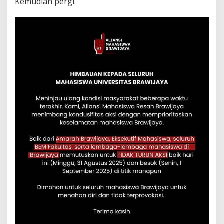
Kemudian pergi.
U
S
I
F