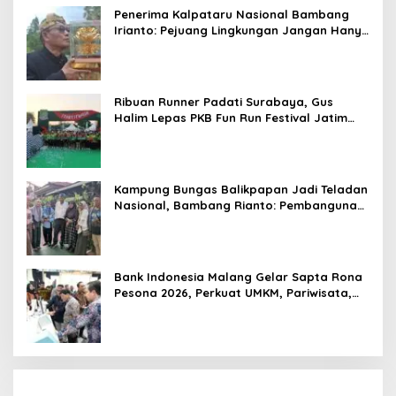
Penerima Kalpataru Nasional Bambang
Irianto: Pejuang Lingkungan Jangan Hanya
Jadi Simbol Penghargaan
Ribuan Runner Padati Surabaya, Gus
Halim Lepas PKB Fun Run Festival Jatim
2026: Tebar Hadiah Ratusan Juta dan 6
Golden Ticket ke Jakarta
Kampung Bungas Balikpapan Jadi Teladan
Nasional, Bambang Rianto: Pembangunan
Lingkungan Harus Holistik dan
Berkelanjutan
Bank Indonesia Malang Gelar Sapta Rona
Pesona 2026, Perkuat UMKM, Pariwisata,
Digitalisasi, dan Ekonomi Syariah