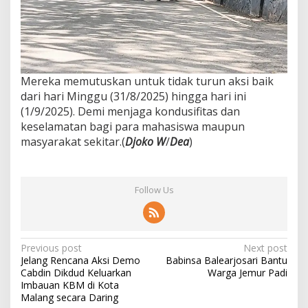
Mereka memutuskan untuk tidak turun aksi baik
dari hari Minggu (31/8/2025) hingga hari ini
(1/9/2025). Demi menjaga kondusifitas dan
keselamatan bagi para mahasiswa maupun
masyarakat sekitar.(
Djoko W
/
Dea
)
Follow Us
P
Previous post
Next post
Jelang Rencana Aksi Demo
Babinsa Balearjosari Bantu
o
Cabdin Dikdud Keluarkan
Warga Jemur Padi
s
Imbauan KBM di Kota
Malang secara Daring