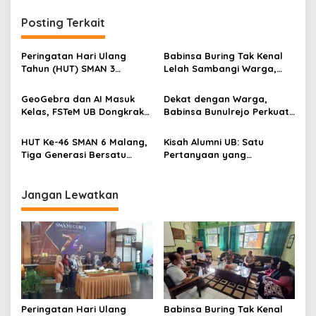
t
n
Posting Terkait
a
v
Peringatan Hari Ulang
Babinsa Buring Tak Kenal
Tahun (HUT) SMAN 3
Lelah Sambangi Warga,
i
Malang menjadi momentum
Komsos Jadi Garda Awal
g
untuk memperkuat
Jaga Kamtibmas
GeoGebra dan AI Masuk
Dekat dengan Warga,
komitmen sekolah dalam
Kelas, FSTeM UB Dongkrak
Babinsa Bunulrejo Perkuat
a
mempertahankan tradisi
Literasi Numerasi Siswa
Sinergi TNI dan Rakyat
prestasi
t
SMAN 1 Krembung
HUT Ke-46 SMAN 6 Malang,
Kisah Alumni UB: Satu
i
Tiga Generasi Bersatu
Pertanyaan yang
dalam Semangat
Menyelamatkan Nyawa
o
Kebersamaan, ini Kata
n
Untari
Jangan Lewatkan
Peringatan Hari Ulang
Babinsa Buring Tak Kenal