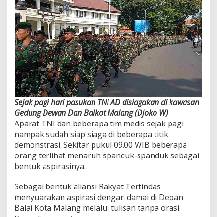
A
I
K
O
T
A
M
A
L
A
N
Sejak pagi hari pasukan TNI AD disiagakan di kawasan
G
T
Gedung Dewan Dan Balkot Malang (Djoko W)
E
Aparat TNI dan beberapa tim medis sejak pagi
R
nampak sudah siap siaga di beberapa titik
P
demonstrasi. Sekitar pukul 09.00 WIB beberapa
A
orang terlihat menaruh spanduk-spanduk sebagai
N
T
bentuk aspirasinya.
A
U
Sebagai bentuk aliansi Rakyat Tertindas
K
menyuarakan aspirasi dengan damai di Depan
O
Balai Kota Malang melalui tulisan tanpa orasi.
N
D