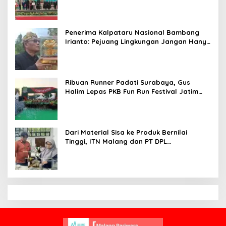
Siap Bersaing di Kancah Global
Penerima Kalpataru Nasional Bambang
Irianto: Pejuang Lingkungan Jangan Hanya
Jadi Simbol Penghargaan
Ribuan Runner Padati Surabaya, Gus
Halim Lepas PKB Fun Run Festival Jatim
2026: Tebar Hadiah Ratusan Juta dan 6
Golden Ticket ke Jakarta
Dari Material Sisa ke Produk Bernilai
Tinggi, ITN Malang dan PT DPL
Kembangkan Riset Silika Gel