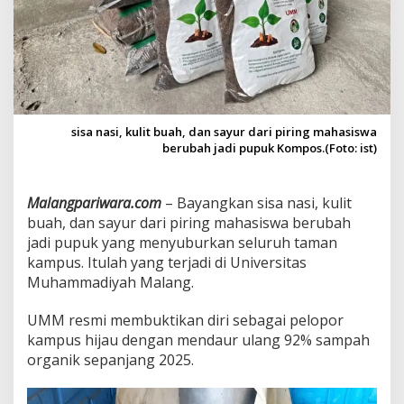
a
n
K
a
m
p
u
s
sisa nasi, kulit buah, dan sayur dari piring mahasiswa
:
berubah jadi pupuk Kompos.(Foto: ist)
U
M
M
Malangpariwara.com
– Bayangkan sisa nasi, kulit
S
buah, dan sayur dari piring mahasiswa berubah
u
l
jadi pupuk yang menyuburkan seluruh taman
a
kampus. Itulah yang terjadi di Universitas
p
Muhammadiyah Malang.
4
0
UMM resmi membuktikan diri sebagai pelopor
2
T
kampus hijau dengan mendaur ulang 92% sampah
o
organik sepanjang 2025.
n
S
a