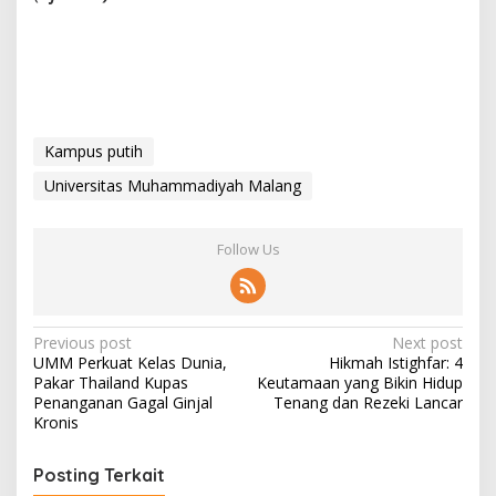
Kampus putih
Universitas Muhammadiyah Malang
Follow Us
P
Previous post
Next post
UMM Perkuat Kelas Dunia,
Hikmah Istighfar: 4
o
Pakar Thailand Kupas
Keutamaan yang Bikin Hidup
s
Penanganan Gagal Ginjal
Tenang dan Rezeki Lancar
Kronis
t
n
Posting Terkait