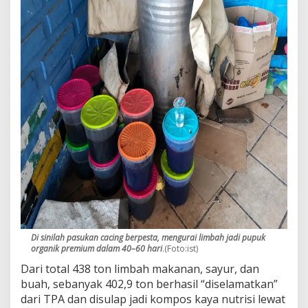
m
p
a
h
J
a
d
i
E
m
a
s
H
i
j
a
u
,
D
Di sinilah pasukan cacing berpesta, mengurai limbah jadi pupuk
a
organik premium dalam 40–60 hari
.(Foto:ist)
u
Dari total 438 ton limbah makanan, sayur, dan
r
U
buah, sebanyak 402,9 ton berhasil “diselamatkan”
l
dari TPA dan disulap jadi kompos kaya nutrisi lewat
a