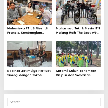
Terdepan Layanan
Kelola Organisasi
Kesehatan
Mahasiswa FT UB Riset di
Mahasiswa Teknik Mesin ITN
Prancis, Kembangkan
Malang Raih The Best W9
Jaringan Telekomunikasi
Style di Malang Modifest
Tangguh Hadapi
Vol 3, Buktikan Inovasi
Perubahan Iklim di Papua
Kampus di Panggung
Nasional
Babinsa Jatimulyo Perkuat
Koramil Sukun Tanamkan
Sinergi dengan Tokoh
Disiplin dan Wawasan
Masyarakat, Jaga
Kebangsaan kepada Siswa
Kondusivitas Wilayah Lewat
SD Islamic Global School
Komsos
S
e