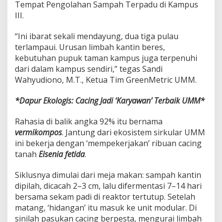
Tempat Pengolahan Sampah Terpadu di Kampus
n
III.
g
9
2
“Ini ibarat sekali mendayung, dua tiga pulau
%
terlampaui. Urusan limbah kantin beres,
L
kebutuhan pupuk taman kampus juga terpenuhi
i
dari dalam kampus sendiri,” tegas Sandi
m
Wahyudiono, M.T., Ketua Tim GreenMetric UMM.
b
a
h
*Dapur Ekologis: Cacing Jadi ‘Karyawan’ Terbaik UMM*
O
r
Rahasia di balik angka 92% itu bernama
g
vermikompos
. Jantung dari ekosistem sirkular UMM
a
n
ini bekerja dengan ‘mempekerjakan’ ribuan cacing
i
tanah
Eisenia fetida
.
k
Siklusnya dimulai dari meja makan: sampah kantin
dipilah, dicacah 2–3 cm, lalu difermentasi 7–14 hari
bersama sekam padi di reaktor tertutup. Setelah
matang, ‘hidangan’ itu masuk ke unit modular. Di
sinilah pasukan cacing berpesta, mengurai limbah