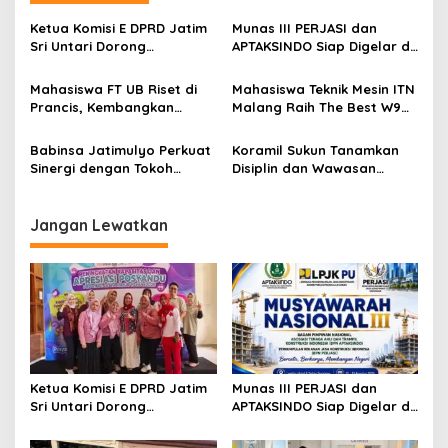
a
v
Ketua Komisi E DPRD Jatim
Munas III PERJASI dan
Sri Untari Dorong
APTAKSINDO Siap Digelar di
i
Penguatan Peran Kader
Surabaya, Usung
g
Posyandu sebagai Garda
Semangat Perkuat Tata
Mahasiswa FT UB Riset di
Mahasiswa Teknik Mesin ITN
Terdepan Layanan
Kelola Organisasi
Prancis, Kembangkan
Malang Raih The Best W9
a
Kesehatan
Jaringan Telekomunikasi
Style di Malang Modifest
t
Tangguh Hadapi
Vol 3, Buktikan Inovasi
Babinsa Jatimulyo Perkuat
Koramil Sukun Tanamkan
Perubahan Iklim di Papua
Kampus di Panggung
i
Sinergi dengan Tokoh
Disiplin dan Wawasan
Nasional
Masyarakat, Jaga
Kebangsaan kepada Siswa
o
Kondusivitas Wilayah Lewat
SD Islamic Global School
n
Komsos
Jangan Lewatkan
Ketua Komisi E DPRD Jatim
Munas III PERJASI dan
Sri Untari Dorong
APTAKSINDO Siap Digelar di
Penguatan Peran Kader
Surabaya, Usung
Posyandu sebagai Garda
Semangat Perkuat Tata