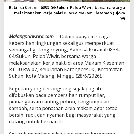
r
Babinsa Koramil 0833-04/Sukun, Pelda Wiwit, bersama warga
s
melaksanakan kerja bakti di area Makam Klaseman.(Djoko
i
W)
h
,
B
Malangpariwara.com
– Dalam upaya menjaga
a
b
kebersihan lingkungan sekaligus memperkuat
i
semangat gotong royong, Babinsa Koramil 0833-
n
04/Sukun, Pelda Wiwit, bersama warga
s
melaksanakan kerja bakti di area Makam Klaseman
a
S
RT 10 RW 02, Kelurahan Karangbesuki, Kecamatan
u
Sukun, Kota Malang, Minggu (28/6/2026).
k
u
Kegiatan yang berlangsung sejak pagi itu
n
difokuskan pada pembersihan rumput liar,
B
e
pemangkasan ranting pohon, pengumpulan
r
sampah, serta penataan area makam agar tetap
s
bersih, rapi, dan nyaman bagi masyarakat yang
a
datang untuk berziarah.
m
a
W
Seluruh pekerjaan dilakukan secara bergotong