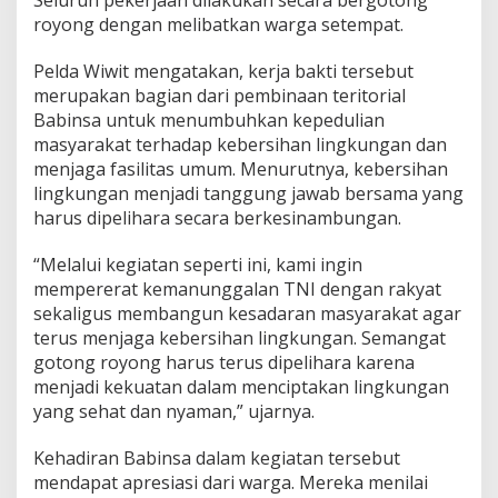
a
royong dengan melibatkan warga setempat.
r
g
Pelda Wiwit mengatakan, kerja bakti tersebut
a
merupakan bagian dari pembinaan teritorial
G
e
Babinsa untuk menumbuhkan kepedulian
l
masyarakat terhadap kebersihan lingkungan dan
a
menjaga fasilitas umum. Menurutnya, kebersihan
r
lingkungan menjadi tanggung jawab bersama yang
K
harus dipelihara secara berkesinambungan.
e
r
j
“Melalui kegiatan seperti ini, kami ingin
a
mempererat kemanunggalan TNI dengan rakyat
B
sekaligus membangun kesadaran masyarakat agar
a
terus menjaga kebersihan lingkungan. Semangat
k
t
gotong royong harus terus dipelihara karena
i
menjadi kekuatan dalam menciptakan lingkungan
d
yang sehat dan nyaman,” ujarnya.
i
M
Kehadiran Babinsa dalam kegiatan tersebut
a
k
mendapat apresiasi dari warga. Mereka menilai
a