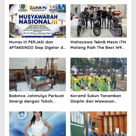
Munas III PERJASI dan
Mahasiswa Teknik Mesin ITN
APTAKSINDO Siap Digelar di
Malang Raih The Best W9
Surabaya, Usung
Style di Malang Modifest
Semangat Perkuat Tata
Vol 3, Buktikan Inovasi
Kelola Organisasi
Kampus di Panggung
Nasional
Babinsa Jatimulyo Perkuat
Koramil Sukun Tanamkan
Sinergi dengan Tokoh
Disiplin dan Wawasan
Masyarakat, Jaga
Kebangsaan kepada Siswa
Kondusivitas Wilayah Lewat
SD Islamic Global School
Komsos