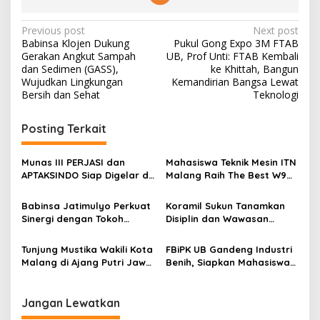
P
Previous post
Next post
Babinsa Klojen Dukung
Pukul Gong Expo 3M FTAB
o
Gerakan Angkut Sampah
UB, Prof Unti: FTAB Kembali
s
dan Sedimen (GASS),
ke Khittah, Bangun
Wujudkan Lingkungan
Kemandirian Bangsa Lewat
t
Bersih dan Sehat
Teknologi
n
Posting Terkait
a
v
Munas III PERJASI dan
Mahasiswa Teknik Mesin ITN
i
APTAKSINDO Siap Digelar di
Malang Raih The Best W9
g
Surabaya, Usung
Style di Malang Modifest
Semangat Perkuat Tata
Vol 3, Buktikan Inovasi
Babinsa Jatimulyo Perkuat
Koramil Sukun Tanamkan
a
Kelola Organisasi
Kampus di Panggung
Sinergi dengan Tokoh
Disiplin dan Wawasan
Nasional
t
Masyarakat, Jaga
Kebangsaan kepada Siswa
Kondusivitas Wilayah Lewat
SD Islamic Global School
i
Tunjung Mustika Wakili Kota
FBiPK UB Gandeng Industri
Komsos
Malang di Ajang Putri Jawa
Benih, Siapkan Mahasiswa
o
Timur 2026, Warga Diajak
Hadapi Dunia Kerja Modern
n
Beri Dukungan Melalui
Instagram
Jangan Lewatkan