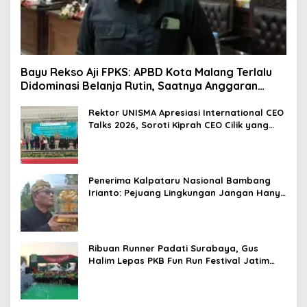
Bayu Rekso Aji FPKS: APBD Kota Malang Terlalu
Didominasi Belanja Rutin, Saatnya Anggaran
Berorientasi Hasil
Rektor UNISMA Apresiasi International CEO
Talks 2026, Soroti Kiprah CEO Cilik yang
Siap Bersaing di Kancah Global
Penerima Kalpataru Nasional Bambang
Irianto: Pejuang Lingkungan Jangan Hanya
Jadi Simbol Penghargaan
Ribuan Runner Padati Surabaya, Gus
Halim Lepas PKB Fun Run Festival Jatim
2026: Tebar Hadiah Ratusan Juta dan 6
Golden Ticket ke Jakarta