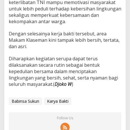
keterlibatan TNI mampu memotivasi masyarakat
m
untuk lebih peduli terhadap kebersihan lingkungan
K
sekaligus memperkuat kebersamaan dan
l
a
kekompakan antar warga.
s
e
Dengan selesainya kerja bakti tersebut, area
m
Makam Klaseman kini tampak lebih bersih, tertata,
a
dan asri.
n
Diharapkan kegiatan serupa dapat terus
dilaksanakan secara rutin sebagai bentuk
kepedulian bersama dalam menciptakan
lingkungan yang bersih, sehat, serta nyaman bagi
seluruh masyarakat.(
Djoko W
)
Babinsa Sukun
Karya Bakti
Follow Us