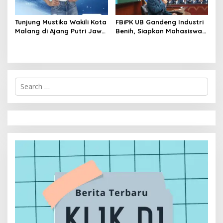
Tunjung Mustika Wakili Kota
FBiPK UB Gandeng Industri
Malang di Ajang Putri Jawa
Benih, Siapkan Mahasiswa
Timur 2026, Warga Diajak
Hadapi Dunia Kerja Modern
Beri Dukungan Melalui
Instagram
S
e
a
r
c
h
f
o
r
: