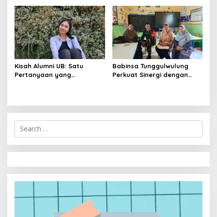
Kebersamaan, ini Kata
Untari
Kisah Alumni UB: Satu
Babinsa Tunggulwulung
Pertanyaan yang
Perkuat Sinergi dengan
Menyelamatkan Nyawa
Guru, Dorong Sekolah
Aman dan Kondusif
S
e
a
r
c
h
f
o
r
: