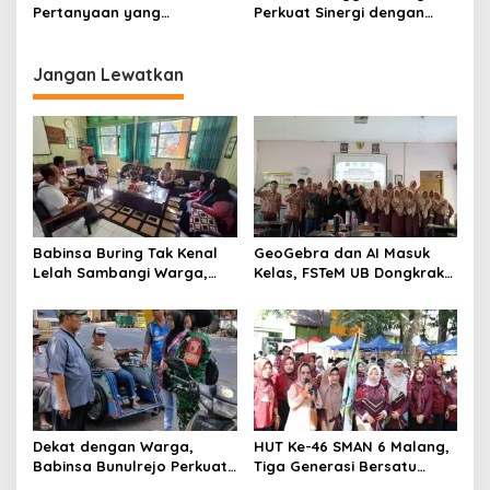
Untari
Pertanyaan yang
Perkuat Sinergi dengan
o
Menyelamatkan Nyawa
Guru, Dorong Sekolah
n
Aman dan Kondusif
Jangan Lewatkan
Babinsa Buring Tak Kenal
GeoGebra dan AI Masuk
Lelah Sambangi Warga,
Kelas, FSTeM UB Dongkrak
Komsos Jadi Garda Awal
Literasi Numerasi Siswa
Jaga Kamtibmas
SMAN 1 Krembung
Dekat dengan Warga,
HUT Ke-46 SMAN 6 Malang,
Babinsa Bunulrejo Perkuat
Tiga Generasi Bersatu
Sinergi TNI dan Rakyat
dalam Semangat