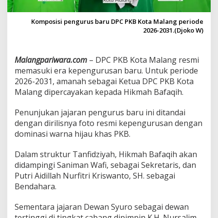
n
S
Komposisi pengurus baru DPC PKB Kota Malang periode
e
2026-2031.(Djoko W)
n
i
o
Malangpariwara.com
– DPC PKB Kota Malang resmi
r
d
memasuki era kepengurusan baru. Untuk periode
a
2026-2031, amanah sebagai Ketua DPC PKB Kota
n
Malang dipercayakan kepada Hikmah Bafaqih.
K
a
Penunjukan jajaran pengurus baru ini ditandai
d
e
dengan dirilisnya foto resmi kepengurusan dengan
r
dominasi warna hijau khas PKB.
M
u
Dalam struktur Tanfidziyah, Hikmah Bafaqih akan
d
didampingi Saniman Wafi, sebagai Sekretaris, dan
a
Putri Aidillah Nurfitri Kriswanto, SH. sebagai
Bendahara.
Sementara jajaran Dewan Syuro sebagai dewan
tertinggi di tingkat cabang dipimpin K.H. Nursalim