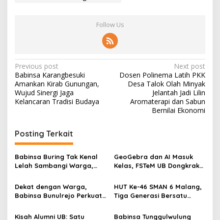
Follow Us
P
Previous post
Next post
Babinsa Karangbesuki
Dosen Polinema Latih PKK
o
Amankan Kirab Gunungan,
Desa Talok Olah Minyak
s
Wujud Sinergi Jaga
Jelantah Jadi Lilin
Kelancaran Tradisi Budaya
Aromaterapi dan Sabun
t
Bernilai Ekonomi
n
Posting Terkait
a
v
Babinsa Buring Tak Kenal
GeoGebra dan AI Masuk
i
Lelah Sambangi Warga,
Kelas, FSTeM UB Dongkrak
g
Komsos Jadi Garda Awal
Literasi Numerasi Siswa
Jaga Kamtibmas
SMAN 1 Krembung
Dekat dengan Warga,
HUT Ke-46 SMAN 6 Malang,
a
Babinsa Bunulrejo Perkuat
Tiga Generasi Bersatu
t
Sinergi TNI dan Rakyat
dalam Semangat
Kebersamaan, ini Kata
i
Kisah Alumni UB: Satu
Babinsa Tunggulwulung