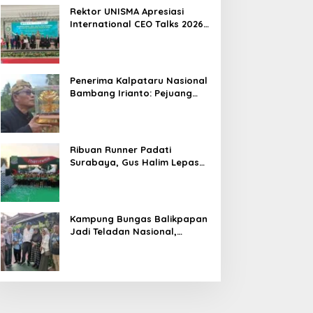
Hasil
Rektor UNISMA Apresiasi
International CEO Talks 2026,
Soroti Kiprah CEO Cilik yang
Siap Bersaing di Kancah
Global
Penerima Kalpataru Nasional
Bambang Irianto: Pejuang
Lingkungan Jangan Hanya
Jadi Simbol Penghargaan
Ribuan Runner Padati
Surabaya, Gus Halim Lepas
PKB Fun Run Festival Jatim
2026: Tebar Hadiah Ratusan
Juta dan 6 Golden Ticket ke
Jakarta
Kampung Bungas Balikpapan
Jadi Teladan Nasional,
Bambang Rianto:
Pembangunan Lingkungan
Harus Holistik dan
Berkelanjutan