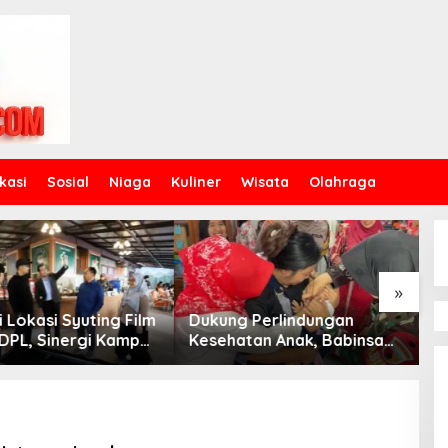
kasi
Sosial
Niaga
Kuliner
Wisata
Olahraga
»
g Perlindungan
Babinsa Klojen Tanamkan
atan Anak, Babinsa
Disiplin dan Jiwa
ulyo Dampingi Pekan
Kepemimpinan kepada
asi 2026
Peserta MPLS SMPN 5
Malang