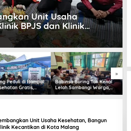
ngkan Unit Usaha
inik BPJS dan Klinik
Malang
»
Babinsa Buring Tak Kenal
GeoGebra dan AI Masu
Lelah Sambangi Warga,
Kelas, FSTeM UB Dong
Komsos Jadi Garda Awal
Literasi Numerasi Sisw
Jaga Kamtibmas
SMAN 1 Krembung
embangkan Unit Usaha Kesehatan, Bangun
Klinik Kecantikan di Kota Malang