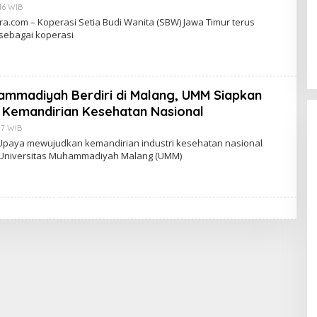
:16 WIB
B
Y
.com – Koperasi Setia Budi Wanita (SBW) Jawa Timur terus
D
ebagai koperasi
J
O
K
O
W
I
hammadiyah Berdiri di Malang, UMM Siapkan
N
A
Kemandirian Kesehatan Nasional
H
Y
:17 WIB
B
U
Y
Upaya mewujudkan kemandirian industri kesehatan nasional
D
Universitas Muhammadiyah Malang (UMM)
J
O
K
O
W
I
N
A
H
Y
U