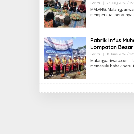
Berita
|
23 July 2026 / 15
MALANG, Malangpariwara
memperkuat perannya s
Pabrik Infus Mu
Lompatan Besar 
Berita
|
11 June 2026 / 19
Malangpariwara.com – 
memasuki babak baru. 