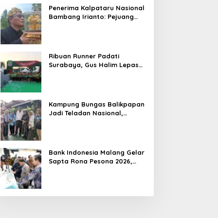
Penerima Kalpataru Nasional
Bambang Irianto: Pejuang
Lingkungan Jangan Hanya
Jadi Simbol Penghargaan
Ribuan Runner Padati
Surabaya, Gus Halim Lepas
PKB Fun Run Festival Jatim
2026: Tebar Hadiah Ratusan
Juta dan 6 Golden Ticket ke
Jakarta
Kampung Bungas Balikpapan
Jadi Teladan Nasional,
Bambang Rianto:
Pembangunan Lingkungan
Harus Holistik dan
Berkelanjutan
Bank Indonesia Malang Gelar
Sapta Rona Pesona 2026,
Perkuat UMKM, Pariwisata,
Digitalisasi, dan Ekonomi
Syariah