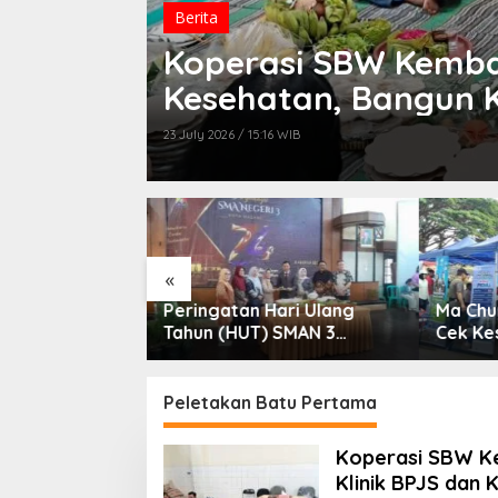
Berita
Koperasi SBW Kemba
Kesehatan, Bangun Kl
Kecantikan di Kota 
23 July 2026 / 15:16 WIB
«
eringatan Hari Ulang
Ma Chung Peduli di Rampal:
ahun (HUT) SMAN 3
Cek Kesehatan Gratis,
alang menjadi momentum
Beasiswa Rp 9 Miliar
ntuk memperkuat
Disiapkan untuk Generasi
omitmen sekolah dalam
Muda
Peletakan Batu Pertama
empertahankan tradisi
estasi
Koperasi SBW K
Klinik BPJS dan 