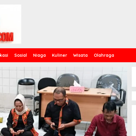
kasi
Sosial
Niaga
Kuliner
Wisata
Olahraga