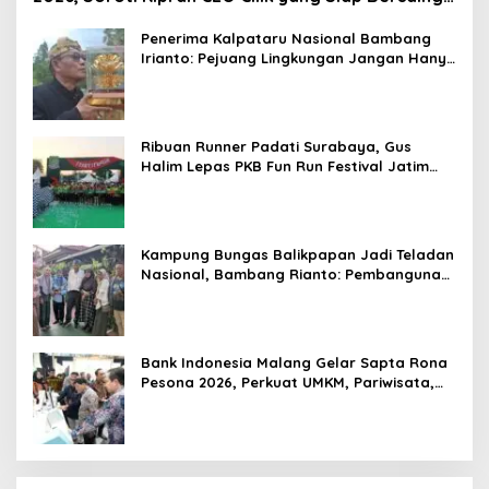
di Kancah Global
Penerima Kalpataru Nasional Bambang
Irianto: Pejuang Lingkungan Jangan Hanya
Jadi Simbol Penghargaan
Ribuan Runner Padati Surabaya, Gus
Halim Lepas PKB Fun Run Festival Jatim
2026: Tebar Hadiah Ratusan Juta dan 6
Golden Ticket ke Jakarta
Kampung Bungas Balikpapan Jadi Teladan
Nasional, Bambang Rianto: Pembangunan
Lingkungan Harus Holistik dan
Berkelanjutan
Bank Indonesia Malang Gelar Sapta Rona
Pesona 2026, Perkuat UMKM, Pariwisata,
Digitalisasi, dan Ekonomi Syariah