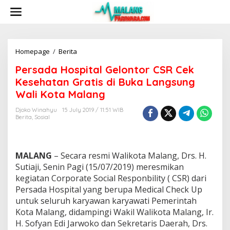
S
k
i
p
t
o
Homepage
/
Berita
P
c
e
Persada Hospital Gelontor CSR Cek
o
r
n
s
Kesehatan Gratis di Buka Langsung
t
a
Wali Kota Malang
e
d
n
a
Djoko Winahyu
15 July 2019 / 11:51 WIB
t
H
Berita
,
Sosial
o
s
p
i
MALANG
– Secara resmi Walikota Malang, Drs. H.
t
Sutiaji, Senin Pagi (15/07/2019) meresmikan
a
kegiatan Corporate Social Responbility ( CSR) dari
l
Persada Hospital yang berupa Medical Check Up
G
e
untuk seluruh karyawan karyawati Pemerintah
l
Kota Malang, didampingi Wakil Walikota Malang, Ir.
o
H. Sofyan Edi Jarwoko dan Sekretaris Daerah, Drs.
n