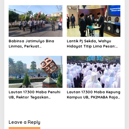
Digelar dengan Konsep
Warga Jaga Wilayah Tetap
World Class University
Kondusif
Orientation
Babinsa Jatimulyo Bina
Lantik Pj Sekda, Wahyu
Linmas, Perkuat
Hidayat Titip Lima Pesan:
Kesiapsiagaan Jaga
Integritas hingga Kawal
Keamanan Wilayah
Program Prioritas Kota
Malang
Lautan 17.300 Maba Penuhi
Lautan 17.300 Maba Kepung
UB, Rektor Tegaskan
Kampus UB, PK2MABA Raja
Kampus Zero Tolerance
Brawijaya Resmi Dibuka
Bullying
Leave a Reply