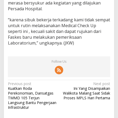
merasa bersyukur ada kegiatan yang dilajukan
Persada Hospital.
“karena sibuk bekerja terkadang kami tidak sempat
untuk rutin melaksanakan Medical Check Up
seperti ini , kecuali sakit dan dapat rujukan dari
Faskes baru melakukan pemeriksaan
Laboratorium,” ungkapnya. (JKW)
Follow Us
P
Previous post
Next post
Kuatkan Roda
Ini Yang Disampaikan
o
Perekonomian, Dansatgas
Walikota Malang Saat Sidak
s
TMMD 105 Terjun
Proses MPLS Hari Pertama
Langsung Bantu Pengerjaan
t
Infrastruktur
n