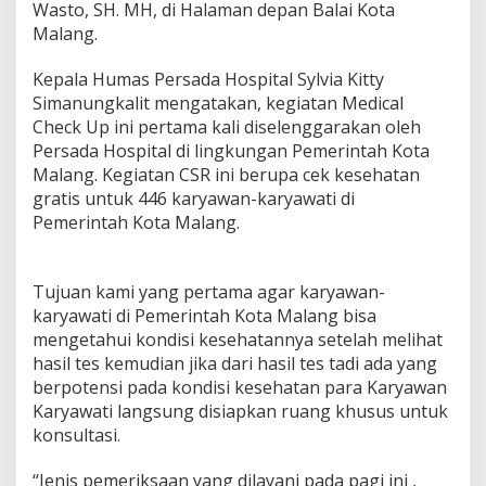
Wasto, SH. MH, di Halaman depan Balai Kota
t
Malang.
o
r
C
Kepala Humas Persada Hospital Sylvia Kitty
S
Simanungkalit mengatakan, kegiatan Medical
R
Check Up ini pertama kali diselenggarakan oleh
C
Persada Hospital di lingkungan Pemerintah Kota
e
k
Malang. Kegiatan CSR ini berupa cek kesehatan
K
gratis untuk 446 karyawan-karyawati di
e
Pemerintah Kota Malang.
s
e
h
a
Tujuan kami yang pertama agar karyawan-
t
karyawati di Pemerintah Kota Malang bisa
a
mengetahui kondisi kesehatannya setelah melihat
n
hasil tes kemudian jika dari hasil tes tadi ada yang
G
r
berpotensi pada kondisi kesehatan para Karyawan
a
Karyawati langsung disiapkan ruang khusus untuk
t
konsultasi.
i
s
“Jenis pemeriksaan yang dilayani pada pagi ini ,
d