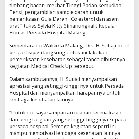
i
timbang badan, melihat Tinggi Badan kemudian
B
Tensi, pengambilan sample darah untuk
u
pemeriksaan Gula Darah , Colesterol dan asam
k
urat,” tukas Sylvia Kitty Simanungkalit Kepala
a
Humas Persada Hospital Malang.
L
a
n
Sementara itu Walikota Malang, Drs. H. Sutiaji turut
g
berpartisipasi langsung untuk melakukan
s
pemeriksaan kesehatan sebagai tanda dibukanya
u
kegiatan Medical Check Up tersebut.
n
g
W
Dalam sambutannya, H. Sutiaji menyampaikan
a
apresiasi yang setinggi-tinggi nya untuk Persada
l
Hospital dan menyampaikan harapannya untuk
i
lembaga kesehatan lainnya.
K
o
t
“Untuk itu, saya sampaikan ucapan terima kasih
a
dan penghargaan yang setinggi-tingginya kepada
M
persada hospital. Semoga kegiatan seperti ini
a
mampu memotivasi lembaga kesehatan lainnya
l
a