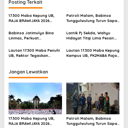
Posting Terkait
a
v
17.300 Maba Kepung UB,
Patroli Malam, Babinsa
i
RAJA BRAWIJAYA 2026
Tunggulwulung Turun Sapa
g
Digelar dengan Konsep
Warga Jaga Wilayah Tetap
World Class University
Kondusif
Babinsa Jatimulyo Bina
Lantik Pj Sekda, Wahyu
a
Orientation
Linmas, Perkuat
Hidayat Titip Lima Pesan:
t
Kesiapsiagaan Jaga
Integritas hingga Kawal
Keamanan Wilayah
Program Prioritas Kota
i
Lautan 17.300 Maba Penuhi
Lautan 17.300 Maba Kepung
Malang
UB, Rektor Tegaskan
Kampus UB, PK2MABA Raja
o
Kampus Zero Tolerance
Brawijaya Resmi Dibuka
n
Bullying
Jangan Lewatkan
17.300 Maba Kepung UB,
Patroli Malam, Babinsa
RAJA BRAWIJAYA 2026
Tunggulwulung Turun Sapa