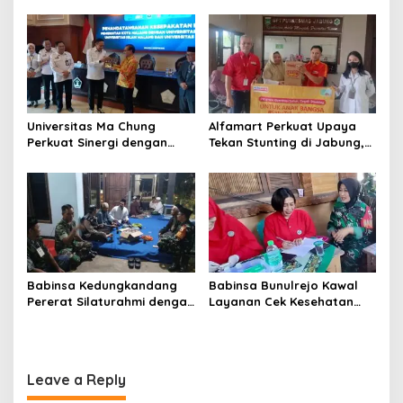
hingga Hipertensi
Universitas Ma Chung
Alfamart Perkuat Upaya
Perkuat Sinergi dengan
Tekan Stunting di Jabung,
Pemkot Malang, Fokus
35 Balita Dapat Program
Tingkatkan Layanan
Satu Telur Sehari
Kesehatan Masyarakat
Babinsa Kedungkandang
Babinsa Bunulrejo Kawal
Pererat Silaturahmi dengan
Layanan Cek Kesehatan
Warga Lewat Pengajian
Lansia, Dorong Kesadaran
Rutin
Hidup Sehat
Leave a Reply