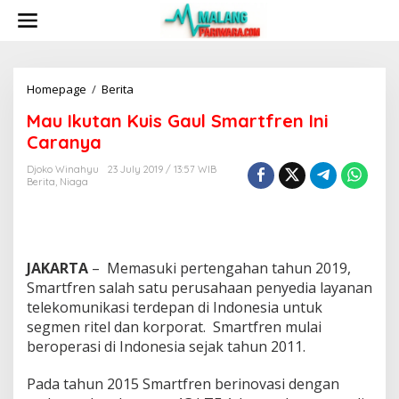
S
k
i
p
t
o
Homepage
/
Berita
M
c
a
Mau Ikutan Kuis Gaul Smartfren Ini
o
u
n
I
Caranya
t
k
e
u
Djoko Winahyu
23 July 2019 / 13:57 WIB
n
Berita
,
Niaga
t
t
a
n
K
u
i
JAKARTA
– Memasuki pertengahan tahun 2019,
s
Smartfren salah satu perusahaan penyedia layanan
G
telekomunikasi terdepan di Indonesia untuk
a
segmen ritel dan korporat. Smartfren mulai
u
beroperasi di Indonesia sejak tahun 2011.
l
S
m
Pada tahun 2015 Smartfren berinovasi dengan
a