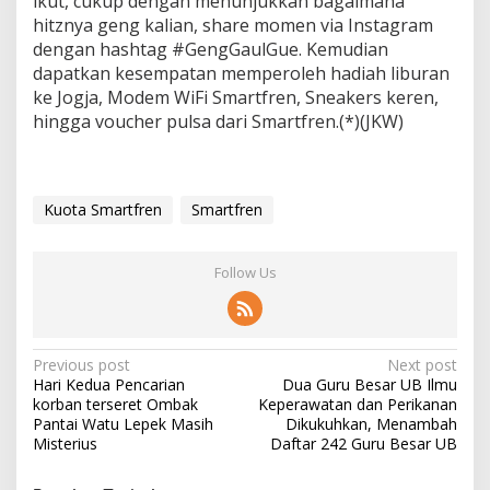
ikut, cukup dengan menunjukkan bagaimana
hitznya geng kalian, share momen via Instagram
dengan hashtag #GengGaulGue. Kemudian
dapatkan kesempatan memperoleh hadiah liburan
ke Jogja, Modem WiFi Smartfren, Sneakers keren,
hingga voucher pulsa dari Smartfren.(*)(JKW)
Kuota Smartfren
Smartfren
Follow Us
P
Previous post
Next post
Hari Kedua Pencarian
Dua Guru Besar UB Ilmu
o
korban terseret Ombak
Keperawatan dan Perikanan
s
Pantai Watu Lepek Masih
Dikukuhkan, Menambah
Misterius
Daftar 242 Guru Besar UB
t