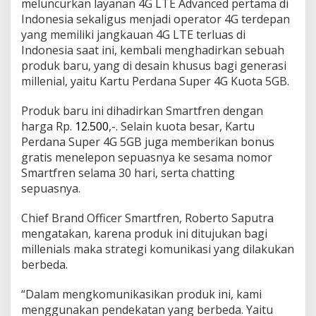
meluncurkan layanan 4G LTE Advanced pertama di
r
Indonesia sekaligus menjadi operator 4G terdepan
t
yang memiliki jangkauan 4G LTE terluas di
f
r
Indonesia saat ini, kembali menghadirkan sebuah
e
produk baru, yang di desain khusus bagi generasi
n
millenial, yaitu Kartu Perdana Super 4G Kuota 5GB.
I
n
Produk baru ini dihadirkan Smartfren dengan
i
C
harga Rp.
12.500
,-. Selain kuota besar, Kartu
a
Perdana Super 4G 5GB juga memberikan bonus
r
gratis menelepon sepuasnya ke sesama nomor
a
Smartfren selama 30 hari, serta chatting
n
y
sepuasnya.
a
Chief Brand Officer Smartfren, Roberto Saputra
mengatakan, karena produk ini ditujukan bagi
millenials maka strategi komunikasi yang dilakukan
berbeda.
“Dalam mengkomunikasikan produk ini, kami
menggunakan pendekatan yang berbeda. Yaitu