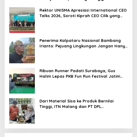
Berorientasi Hasil
Rektor UNISMA Apresiasi International CEO
Talks 2026, Soroti Kiprah CEO Cilik yang
Siap Bersaing di Kancah Global
Penerima Kalpataru Nasional Bambang
Irianto: Pejuang Lingkungan Jangan Hanya
Jadi Simbol Penghargaan
Ribuan Runner Padati Surabaya, Gus
Halim Lepas PKB Fun Run Festival Jatim
2026: Tebar Hadiah Ratusan Juta dan 6
Golden Ticket ke Jakarta
Dari Material Sisa ke Produk Bernilai
Tinggi, ITN Malang dan PT DPL
Kembangkan Riset Silika Gel