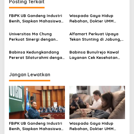
n
Posting Terkait
a
v
FBiPK UB Gandeng Industri
Waspada Gaya Hidup
Benih, Siapkan Mahasiswa
Rebahan, Dokter UMM
i
Hadapi Dunia Kerja Modern
Ingatkan Risiko Obesitas
g
hingga Hipertensi
Universitas Ma Chung
Alfamart Perkuat Upaya
Perkuat Sinergi dengan
Tekan Stunting di Jabung,
a
Pemkot Malang, Fokus
35 Balita Dapat Program
t
Tingkatkan Layanan
Satu Telur Sehari
Babinsa Kedungkandang
Babinsa Bunulrejo Kawal
Kesehatan Masyarakat
i
Pererat Silaturahmi dengan
Layanan Cek Kesehatan
Warga Lewat Pengajian
Lansia, Dorong Kesadaran
o
Rutin
Hidup Sehat
n
Jangan Lewatkan
FBiPK UB Gandeng Industri
Waspada Gaya Hidup
Benih, Siapkan Mahasiswa
Rebahan, Dokter UMM
Hadapi Dunia Kerja Modern
Ingatkan Risiko Obesitas