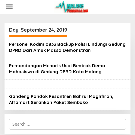
S
k
i
p
t
o
Day:
September 24, 2019
c
o
Personel Kodim 0833 Backup Polisi Lindungi Gedung
n
DPRD Dari Amuk Massa Demonstran
t
e
n
Pemandangan Menarik Usai Bentrok Demo
t
Mahasiswa di Gedung DPRD Kota Malang
Gandeng Pondok Pesantren Bahrul Maghfiroh,
Alfamart Serahkan Paket Sembako
S
e
a