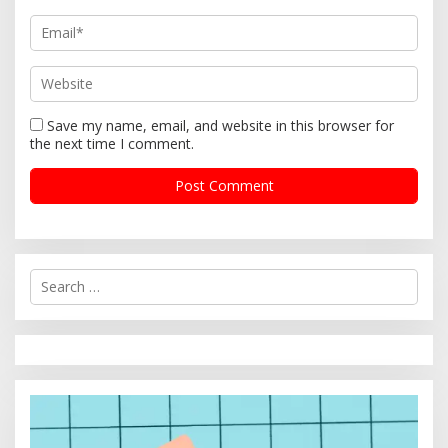
Save my name, email, and website in this browser for
the next time I comment.
S
e
a
r
c
h
f
o
r
: