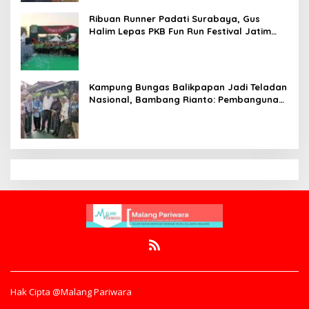
Ribuan Runner Padati Surabaya, Gus
Halim Lepas PKB Fun Run Festival Jatim
2026: Tebar Hadiah Ratusan Juta dan 6
Golden Ticket ke Jakarta
Kampung Bungas Balikpapan Jadi Teladan
Nasional, Bambang Rianto: Pembangunan
Lingkungan Harus Holistik dan
Berkelanjutan
Hak Cipta @Malang Pariwara