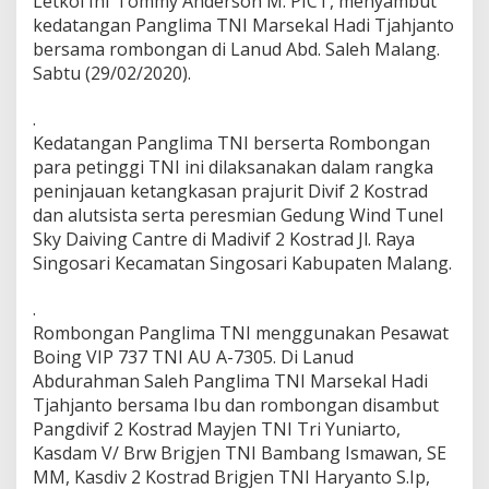
Letkol Inf Tommy Anderson M. PICT, menyambut
g
kedatangan Panglima TNI Marsekal Hadi Tjahjanto
S
bersama rombongan di Lanud Abd. Saleh Malang.
a
Sabtu (29/02/2020).
m
b
u
.
t
Kedatangan Panglima TNI berserta Rombongan
k
para petinggi TNI ini dilaksanakan dalam rangka
e
peninjauan ketangkasan prajurit Divif 2 Kostrad
d
a
dan alutsista serta peresmian Gedung Wind Tunel
t
Sky Daiving Cantre di Madivif 2 Kostrad Jl. Raya
a
Singosari Kecamatan Singosari Kabupaten Malang.
n
g
.
a
n
Rombongan Panglima TNI menggunakan Pesawat
P
Boing VIP 737 TNI AU A-7305. Di Lanud
a
Abdurahman Saleh Panglima TNI Marsekal Hadi
n
Tjahjanto bersama Ibu dan rombongan disambut
g
l
Pangdivif 2 Kostrad Mayjen TNI Tri Yuniarto,
i
Kasdam V/ Brw Brigjen TNI Bambang Ismawan, SE
m
MM, Kasdiv 2 Kostrad Brigjen TNI Haryanto S.Ip,
a