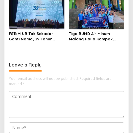
FSTeM UB Tak Sekadar
Tiga BUMD Air Minum
Ganti Nama, 39 Tahun
Malang Raya Kompak,
Mengakar Jadi Modal Jadi
Sinergi Tak Hanya Soal Air
Trendsetter Sains dan
Tapi Juga Prestasi
Teknologi
Leave a Reply
Your email address will not be published.
Required fields are
marked
*