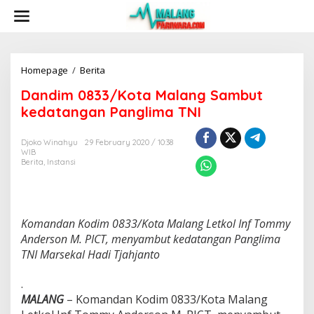
S
k
i
p
t
o
Homepage
/
Berita
D
c
a
Dandim 0833/Kota Malang Sambut
o
n
n
d
kedatangan Panglima TNI
t
i
e
m
Djoko Winahyu
29 February 2020 / 10:38
n
0
WIB
t
8
Berita
,
Instansi
3
3
/
K
o
Komandan Kodim 0833/Kota Malang Letkol Inf Tommy
t
Anderson M. PICT, menyambut kedatangan Panglima
a
TNI Marsekal Hadi Tjahjanto
M
a
.
l
a
MALANG
– Komandan Kodim 0833/Kota Malang
n