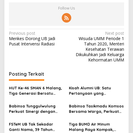
Follow Us
P
Previous post
Next post
Menkes Dorong UB Jadi
Wisuda UMM Periode 1
o
Pusat Intervensi Radiasi
Tahun 2020, Menteri
s
Kesehatan Terawan
Dikukuhkan Jadi Keluarga
t
Kehormatan UMM
n
Posting Terkait
a
v
HUT Ke-46 SMAN 6 Malang,
Kisah Alumni UB: Satu
i
Tiga Generasi Bersatu
Pertanyaan yang
g
dalam Semangat
Menyelamatkan Nyawa
Kebersamaan, ini Kata
Babinsa Tunggulwulung
Babinsa Tasikmadu Komsos
a
Untari
Perkuat Sinergi dengan
Bersama Warga, Perkuat
t
Guru, Dorong Sekolah
Kedekatan dan
Aman dan Kondusif
Kondusivitas Wilayah
i
FSTeM UB Tak Sekadar
Tiga BUMD Air Minum
Ganti Nama, 39 Tahun
Malang Raya Kompak,