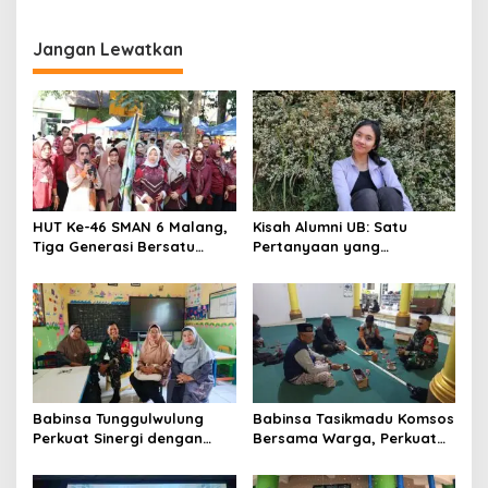
o
Mengakar Jadi Modal Jadi
Sinergi Tak Hanya Soal Air
n
Trendsetter Sains dan
Tapi Juga Prestasi
Teknologi
Jangan Lewatkan
HUT Ke-46 SMAN 6 Malang,
Kisah Alumni UB: Satu
Tiga Generasi Bersatu
Pertanyaan yang
dalam Semangat
Menyelamatkan Nyawa
Kebersamaan, ini Kata
Untari
Babinsa Tunggulwulung
Babinsa Tasikmadu Komsos
Perkuat Sinergi dengan
Bersama Warga, Perkuat
Guru, Dorong Sekolah
Kedekatan dan
Aman dan Kondusif
Kondusivitas Wilayah