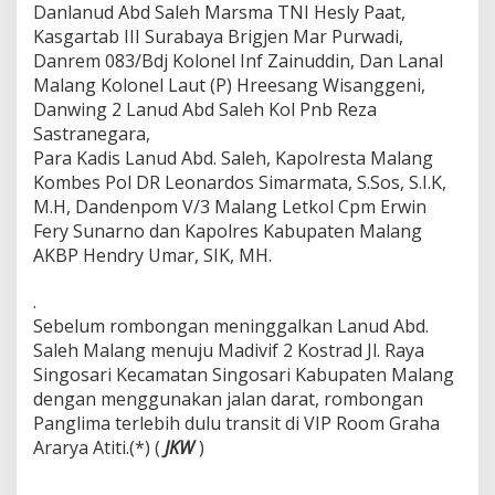
Danlanud Abd Saleh Marsma TNI Hesly Paat,
T
Kasgartab III Surabaya Brigjen Mar Purwadi,
N
I
Danrem 083/Bdj Kolonel Inf Zainuddin, Dan Lanal
Malang Kolonel Laut (P) Hreesang Wisanggeni,
Danwing 2 Lanud Abd Saleh Kol Pnb Reza
Sastranegara,
Para Kadis Lanud Abd. Saleh, Kapolresta Malang
Kombes Pol DR Leonardos Simarmata, S.Sos, S.I.K,
M.H, Dandenpom V/3 Malang Letkol Cpm Erwin
Fery Sunarno dan Kapolres Kabupaten Malang
AKBP Hendry Umar, SIK, MH.
.
Sebelum rombongan meninggalkan Lanud Abd.
Saleh Malang menuju Madivif 2 Kostrad Jl. Raya
Singosari Kecamatan Singosari Kabupaten Malang
dengan menggunakan jalan darat, rombongan
Panglima terlebih dulu transit di VIP Room Graha
Ararya Atiti.(*) (
JKW
)