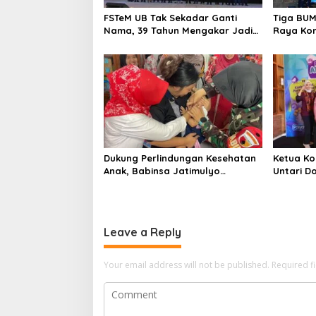
FSTeM UB Tak Sekadar Ganti
Tiga BUM
Nama, 39 Tahun Mengakar Jadi
Raya Kom
Modal Jadi Trendsetter Sains
Soal Air 
dan Teknologi
Dukung Perlindungan Kesehatan
Ketua Ko
Anak, Babinsa Jatimulyo
Untari D
Dampingi Pekan Imunisasi 2026
Kader P
Terdepa
Leave a Reply
Your email address will not be published.
Required f