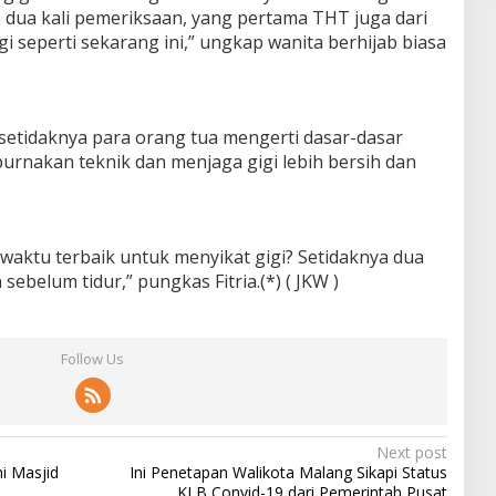
 dua kali pemeriksaan, yang pertama THT juga dari
 seperti sekarang ini,” ungkap wanita berhijab biasa
setidaknya para orang tua mengerti dasar-dasar
rnakan teknik dan menjaga gigi lebih bersih dan
waktu terbaik untuk menyikat gigi? Setidaknya dua
 sebelum tidur,” pungkas Fitria.(*) ( JKW )
Follow Us
Next post
i Masjid
Ini Penetapan Walikota Malang Sikapi Status
KLB Convid-19 dari Pemerintah Pusat