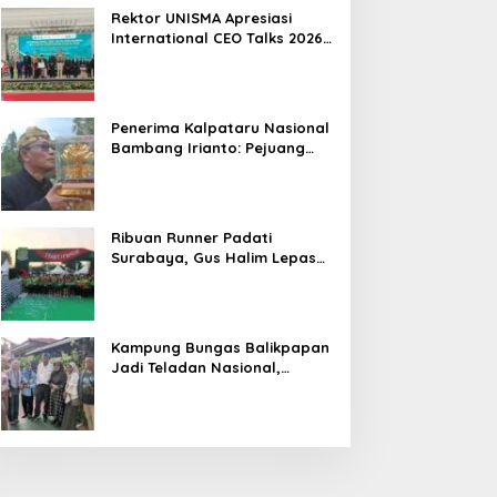
Hasil
Rektor UNISMA Apresiasi
International CEO Talks 2026,
Soroti Kiprah CEO Cilik yang
Siap Bersaing di Kancah
Global
Penerima Kalpataru Nasional
Bambang Irianto: Pejuang
Lingkungan Jangan Hanya
Jadi Simbol Penghargaan
Ribuan Runner Padati
Surabaya, Gus Halim Lepas
PKB Fun Run Festival Jatim
2026: Tebar Hadiah Ratusan
Juta dan 6 Golden Ticket ke
Jakarta
Kampung Bungas Balikpapan
Jadi Teladan Nasional,
Bambang Rianto:
Pembangunan Lingkungan
Harus Holistik dan
Berkelanjutan