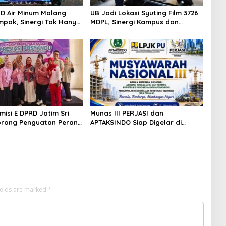
D Air Minum Malang
UB Jadi Lokasi Syuting Film 3726
pak, Sinergi Tak Hanya
MDPL, Sinergi Kampus dan
Tapi Juga Prestasi
Industri Kreatif Hadirkan
Pengalaman Nyata bagi
Mahasiswa
misi E DPRD Jatim Sri
Munas III PERJASI dan
orong Penguatan Peran
APTAKSINDO Siap Digelar di
osyandu sebagai Garda
Surabaya, Usung Semangat
n Layanan Kesehatan
Perkuat Tata Kelola Organisasi
ields are marked
*