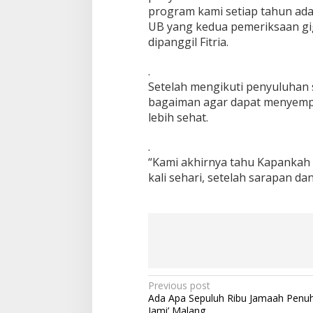
program kami setiap tahun ada
UB yang kedua pemeriksaan gigi
dipanggil Fitria.
.
Setelah mengikuti penyuluhan 
bagaiman agar dapat menyempu
lebih sehat.
.
“Kami akhirnya tahu Kapankah 
kali sehari, setelah sarapan dan
P
Previous post
Ada Apa Sepuluh Ribu Jamaah Penuh
o
Jami’ Malang