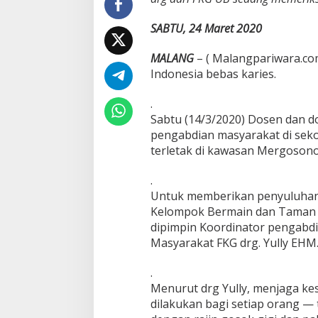
e
r
SABTU, 24 Maret 2020
G
i
MALANG
– ( Malangpariwara.c
g
Indonesia bebas karies.
i
M
u
.
d
Sabtu (14/3/2020) Dosen dan d
a
pengabdian masyarakat di sek
F
terletak di kawasan Mergosono
K
G
U
.
B
Untuk memberikan penyuluhan 
B
Kelompok Bermain dan Taman K
a
dipimpin Koordinator pengabdi
k
s
Masyarakat FKG drg. Yully EHM
o
s
.
d
Menurut drg Yully, menjaga kes
i
dilakukan bagi setiap orang — 
K
B