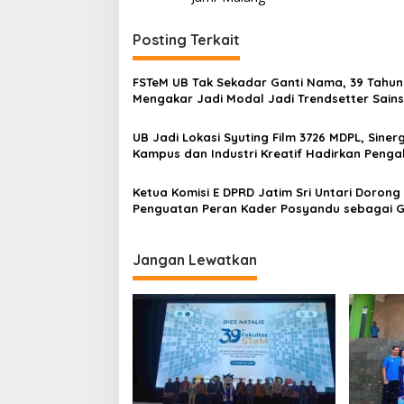
s
t
Posting Terkait
n
FSTeM UB Tak Sekadar Ganti Nama, 39 Tahun
a
Mengakar Jadi Modal Jadi Trendsetter Sain
v
Teknologi
UB Jadi Lokasi Syuting Film 3726 MDPL, Sinerg
i
Kampus dan Industri Kreatif Hadirkan Peng
g
Nyata bagi Mahasiswa
a
Ketua Komisi E DPRD Jatim Sri Untari Dorong
Penguatan Peran Kader Posyandu sebagai 
t
Terdepan Layanan Kesehatan
i
Jangan Lewatkan
o
n