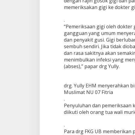
dengan rajin gosok gigi dan pa
d
memeriksakan gigi ke dokter gi
a
n
.
T
“Pemeriksaan gigi oleh dokter
K
M
gangguan yang umum menyerang 
u
dan penyakit gusi. Gigi berlub
s
sembuh sendiri. Jika tidak dio
l
dan rasa sakitnya akan semakin
i
m
menimbulkan infeksi yang men
a
(abses),” papar drg Yully.
t
N
U
drg. Yully EHM menyerahkan bi
0
7
Muslimat NU 07 Fitria
M
.
a
Penyuluhan dan pemeriksaan ke
l
diikuti oleh orang tua wali muri
a
n
g
.
Para drg FKG UB memberikan 