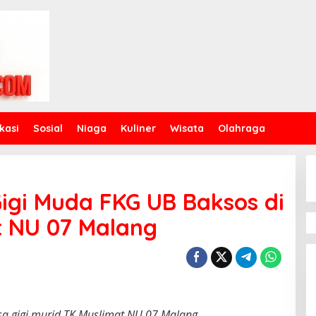
kasi
Sosial
Niaga
Kuliner
Wisata
Olahraga
igi Muda FKG UB Baksos di
t NU 07 Malang
a gigi murid TK Muslimat NU 07 Malang
.