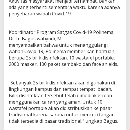
Aktivitas masyarakat menjadi terhambat, bahkan
u
ada yang terhenti sementara waktu karena adanya
a
penyebaran wabah Covid-19.
n
B
a
.
g
Koordinator Program Satgas Covid-19 Polinema,
i
Dr. Ir. Bagus wahyudi, MT.,
M
menyampaikan bahwa untuk menanggulangi
a
s
wabah Covid-19, Polinema memberikan bantuan
y
berupa 25 bilik disinfektan, 10 wastafel portable,
a
2000 masker, 100 paket sembako dan face shields.
r
a
.
k
a
“Sebanyak 25 bilik disinfektan akan digunakan di
t
lingkungan kampus dan tempat tempat ibadah.
T
Bilik disinfektan tersebut telah dimodifikasi dan
e
menggunakan cairan yang aman. Untuk 10
r
wastafel portable akan didistribusikan ke pasar
d
a
tradisional karena sarana untuk mencuci tangan
m
tidak tersedia di pasar tradisional,” ungkap Bagus.
p
a