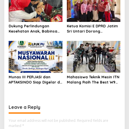
Dukung Perlindungan
Ketua Komisi E DPRD Jatim
Kesehatan Anak, Babinsa
Sri Untari Dorong
Jatimulyo Dampingi Pekan
Penguatan Peran Kader
Imunisasi 2026
Posyandu sebagai Garda
Terdepan Layanan
Kesehatan
Munas III PERJASI dan
Mahasiswa Teknik Mesin ITN
APTAKSINDO Siap Digelar di
Malang Raih The Best W9
Surabaya, Usung
Style di Malang Modifest
Semangat Perkuat Tata
Vol 3, Buktikan Inovasi
Kelola Organisasi
Kampus di Panggung
Nasional
Leave a Reply
Your email address will not be published.
Required fields are
marked
*