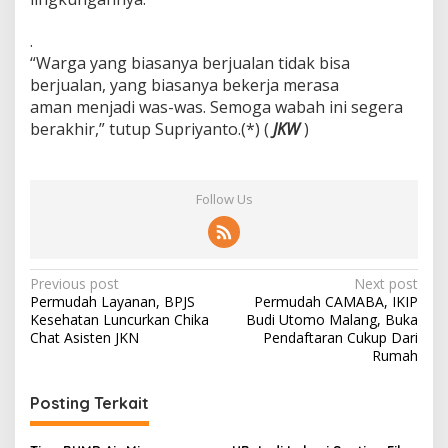
.
“Warga yang biasanya berjualan tidak bisa
berjualan, yang biasanya bekerja merasa
aman menjadi was-was. Semoga wabah ini segera
berakhir,” tutup Supriyanto.(*) (
JKW
)
Follow Us
P
Previous post
Next post
Permudah Layanan, BPJS
Permudah CAMABA, IKIP
o
Kesehatan Luncurkan Chika
Budi Utomo Malang, Buka
s
Chat Asisten JKN
Pendaftaran Cukup Dari
Rumah
t
n
Posting Terkait
a