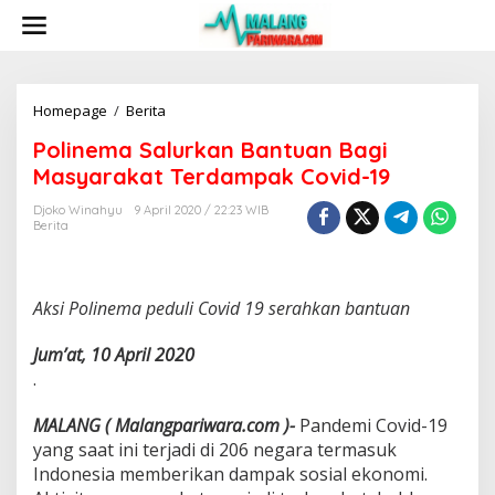
S
k
i
p
t
o
Homepage
/
Berita
P
c
o
Polinema Salurkan Bantuan Bagi
o
l
n
i
Masyarakat Terdampak Covid-19
t
n
e
e
Djoko Winahyu
9 April 2020 / 22:23 WIB
n
Berita
m
t
a
S
a
Aksi Polinema peduli Covid 19 serahkan bantuan
l
u
r
Jum’at, 10 April 2020
k
.
a
n
MALANG ( Malangpariwara.com )-
Pandemi Covid-19
B
yang saat ini terjadi di 206 negara termasuk
a
n
Indonesia memberikan dampak sosial ekonomi.
t