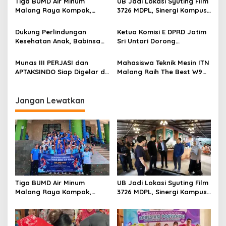
v
Tiga BUMD Air Minum
UB Jadi Lokasi Syuting Film
Malang Raya Kompak,
3726 MDPL, Sinergi Kampus
i
Sinergi Tak Hanya Soal Air
dan Industri Kreatif
g
Tapi Juga Prestasi
Hadirkan Pengalaman
Dukung Perlindungan
Ketua Komisi E DPRD Jatim
Nyata bagi Mahasiswa
Kesehatan Anak, Babinsa
Sri Untari Dorong
a
Jatimulyo Dampingi Pekan
Penguatan Peran Kader
t
Imunisasi 2026
Posyandu sebagai Garda
Munas III PERJASI dan
Mahasiswa Teknik Mesin ITN
Terdepan Layanan
i
APTAKSINDO Siap Digelar di
Malang Raih The Best W9
Kesehatan
Surabaya, Usung
Style di Malang Modifest
o
Semangat Perkuat Tata
Vol 3, Buktikan Inovasi
n
Kelola Organisasi
Kampus di Panggung
Jangan Lewatkan
Nasional
Tiga BUMD Air Minum
UB Jadi Lokasi Syuting Film
Malang Raya Kompak,
3726 MDPL, Sinergi Kampus
Sinergi Tak Hanya Soal Air
dan Industri Kreatif
Tapi Juga Prestasi
Hadirkan Pengalaman
Nyata bagi Mahasiswa