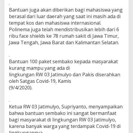
.
k
Bantuan juga akan diberikan bagi mahasiswa yang
C
o
berasal dari luar daerah yang saat ini masih ada di
v
tempat kos dan mahasiswa internasional.
i
Polinema juga telah mendistribusikan lebih dari 6
d
ribu face shields ke 78 rumah sakit di Jawa Timur,
-
1
Jawa Tengah, Jawa Barat dan Kalimantan Selatan.
9
.
Bantuan 100 paket sembako kepada masyarakat
kurang mampu yang ada di
lingkungan RW 03 Jatimulyo dan Pakis diserahkan
oleh Satgas Covid-19, Kamis
(9/4/2020).
.
Ketua RW 03 Jatimulyo, Supriyanto, menyampaikan
bahwa bantuan sembako ini sangat bermanfaat
bagi masyarakat di lingkungan RW 03 Jatimulyo,
karena banyak warga yang terdampak Covid-19 di
lingkungannya.