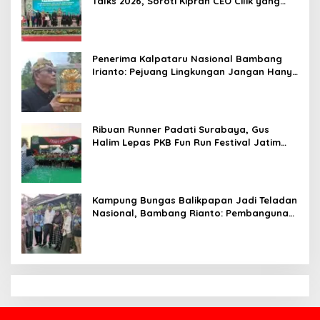
Talks 2026, Soroti Kiprah CEO Cilik yang
Siap Bersaing di Kancah Global
Penerima Kalpataru Nasional Bambang
Irianto: Pejuang Lingkungan Jangan Hanya
Jadi Simbol Penghargaan
Ribuan Runner Padati Surabaya, Gus
Halim Lepas PKB Fun Run Festival Jatim
2026: Tebar Hadiah Ratusan Juta dan 6
Golden Ticket ke Jakarta
Kampung Bungas Balikpapan Jadi Teladan
Nasional, Bambang Rianto: Pembangunan
Lingkungan Harus Holistik dan
Berkelanjutan