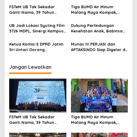
a
v
FSTeM UB Tak Sekadar
Tiga BUMD Air Minum
Ganti Nama, 39 Tahun
Malang Raya Kompak,
i
Mengakar Jadi Modal Jadi
Sinergi Tak Hanya Soal Air
g
Trendsetter Sains dan
Tapi Juga Prestasi
UB Jadi Lokasi Syuting Film
Dukung Perlindungan
Teknologi
3726 MDPL, Sinergi Kampus
Kesehatan Anak, Babinsa
a
dan Industri Kreatif
Jatimulyo Dampingi Pekan
t
Hadirkan Pengalaman
Imunisasi 2026
Ketua Komisi E DPRD Jatim
Munas III PERJASI dan
Nyata bagi Mahasiswa
i
Sri Untari Dorong
APTAKSINDO Siap Digelar di
Penguatan Peran Kader
Surabaya, Usung
o
Posyandu sebagai Garda
Semangat Perkuat Tata
n
Terdepan Layanan
Kelola Organisasi
Jangan Lewatkan
Kesehatan
FSTeM UB Tak Sekadar
Tiga BUMD Air Minum
Ganti Nama, 39 Tahun
Malang Raya Kompak,
Mengakar Jadi Modal Jadi
Sinergi Tak Hanya Soal Air
Trendsetter Sains dan
Tapi Juga Prestasi