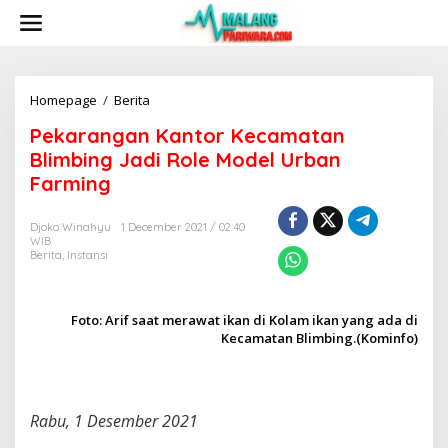
S
k
i
p
t
o
Homepage
/
Berita
P
c
e
Pekarangan Kantor Kecamatan
o
k
n
a
Blimbing Jadi Role Model Urban
t
r
Farming
e
a
n
n
t
g
Djoko Winahyu
1 December 2021 / 02:40
WIB
a
Berita
,
Instansi
n
K
a
n
Foto: Arif saat merawat ikan di Kolam ikan yang ada di
t
Kecamatan Blimbing.(Kominfo)
o
r
K
e
Rabu, 1 Desember 2021
c
a