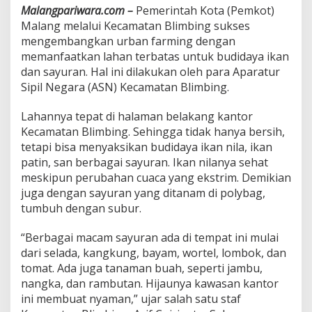
m
Malangpariwara.com –
Pemerintah Kota (Pemkot)
a
Malang melalui Kecamatan Blimbing sukses
t
mengembangkan urban farming dengan
a
memanfaatkan lahan terbatas untuk budidaya ikan
n
dan sayuran. Hal ini dilakukan oleh para Aparatur
B
l
Sipil Negara (ASN) Kecamatan Blimbing.
i
m
Lahannya tepat di halaman belakang kantor
b
Kecamatan Blimbing. Sehingga tidak hanya bersih,
i
tetapi bisa menyaksikan budidaya ikan nila, ikan
n
g
patin, san berbagai sayuran. Ikan nilanya sehat
J
meskipun perubahan cuaca yang ekstrim. Demikian
a
juga dengan sayuran yang ditanam di polybag,
d
tumbuh dengan subur.
i
R
o
“Berbagai macam sayuran ada di tempat ini mulai
l
dari selada, kangkung, bayam, wortel, lombok, dan
e
tomat. Ada juga tanaman buah, seperti jambu,
M
nangka, dan rambutan. Hijaunya kawasan kantor
o
d
ini membuat nyaman,” ujar salah satu staf
e