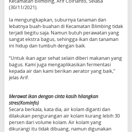
Kecamatan Blimbing, Arif Coirianto, Selasa
l
(30/11/2021).
U
r
Ia mengungkapkan, suburnya tanaman dan
b
a
lebatnya buah-buahan di Kecamatan Blimbing tidak
n
terjadi begitu saja. Namun butuh perawatan yang
F
sangat ekstra bagus, sehingga ikan dan tanaman
a
ini hidup dan tumbuh dengan baik.
r
m
i
“Untuk ikan agar sehat selain diberi makanan yang
n
bagus. Kami juga mengaplikasikan fermentasi
g
kepada air dan kami berikan aerator yang baik,”
jelas Arif.
Merawat ikan dengan cinta kasih hilangkan
stres(Kominfo)
Secara berkala, kata dia, air kolam diganti dan
dilakukan pengurangan air kolam kurang lebih 30
persen dari volume kolam. Air kolam yang
dikurangi itu tidak dibuang, namun digunakan