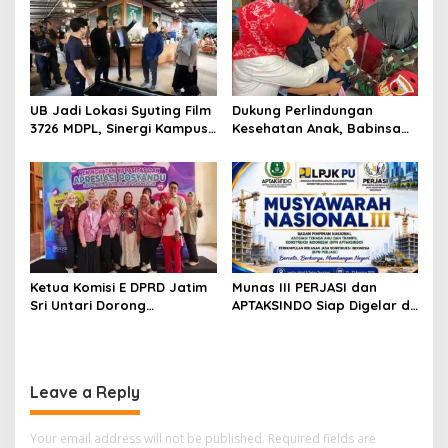
Teknologi
UB Jadi Lokasi Syuting Film
Dukung Perlindungan
3726 MDPL, Sinergi Kampus
Kesehatan Anak, Babinsa
dan Industri Kreatif
Jatimulyo Dampingi Pekan
Hadirkan Pengalaman
Imunisasi 2026
Nyata bagi Mahasiswa
Ketua Komisi E DPRD Jatim
Munas III PERJASI dan
Sri Untari Dorong
APTAKSINDO Siap Digelar di
Penguatan Peran Kader
Surabaya, Usung
Posyandu sebagai Garda
Semangat Perkuat Tata
Terdepan Layanan
Kelola Organisasi
Kesehatan
Leave a Reply
Your email address will not be published.
Required fields are