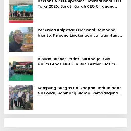
Rektor UNISMA Apresiasi International CEO
Talks 2026, Soroti Kiprah CEO Cilik yang
Siap Bersaing di Kancah Global
Penerima Kalpataru Nasional Bambang
Irianto: Pejuang Lingkungan Jangan Hanya
Jadi Simbol Penghargaan
Ribuan Runner Padati Surabaya, Gus
Halim Lepas PKB Fun Run Festival Jatim
2026: Tebar Hadiah Ratusan Juta dan 6
Golden Ticket ke Jakarta
Kampung Bungas Balikpapan Jadi Teladan
Nasional, Bambang Rianto: Pembangunan
Lingkungan Harus Holistik dan
Berkelanjutan