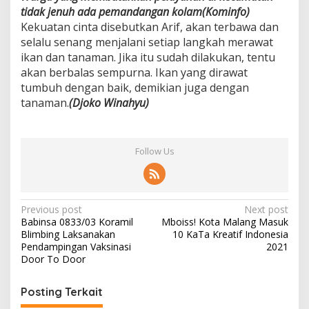
tidak jenuh ada pemandangan kolam(Kominfo)
Kekuatan cinta disebutkan Arif, akan terbawa dan
selalu senang menjalani setiap langkah merawat
ikan dan tanaman. Jika itu sudah dilakukan, tentu
akan berbalas sempurna. Ikan yang dirawat
tumbuh dengan baik, demikian juga dengan
tanaman.
(Djoko Winahyu)
Follow Us
P
Previous post
Next post
Babinsa 0833/03 Koramil
Mboiss! Kota Malang Masuk
o
Blimbing Laksanakan
10 KaTa Kreatif Indonesia
s
Pendampingan Vaksinasi
2021
Door To Door
t
n
Posting Terkait