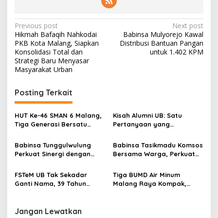
P
Previous post
Next post
Hikmah Bafaqih Nahkodai
Babinsa Mulyorejo Kawal
o
PKB Kota Malang, Siapkan
Distribusi Bantuan Pangan
s
Konsolidasi Total dan
untuk 1.402 KPM
Strategi Baru Menyasar
t
Masyarakat Urban
n
Posting Terkait
a
v
HUT Ke-46 SMAN 6 Malang,
Kisah Alumni UB: Satu
i
Tiga Generasi Bersatu
Pertanyaan yang
g
dalam Semangat
Menyelamatkan Nyawa
Kebersamaan, ini Kata
Babinsa Tunggulwulung
Babinsa Tasikmadu Komsos
a
Untari
Perkuat Sinergi dengan
Bersama Warga, Perkuat
t
Guru, Dorong Sekolah
Kedekatan dan
Aman dan Kondusif
Kondusivitas Wilayah
i
FSTeM UB Tak Sekadar
Tiga BUMD Air Minum
Ganti Nama, 39 Tahun
Malang Raya Kompak,
o
Mengakar Jadi Modal Jadi
Sinergi Tak Hanya Soal Air
n
Trendsetter Sains dan
Tapi Juga Prestasi
Teknologi
Jangan Lewatkan