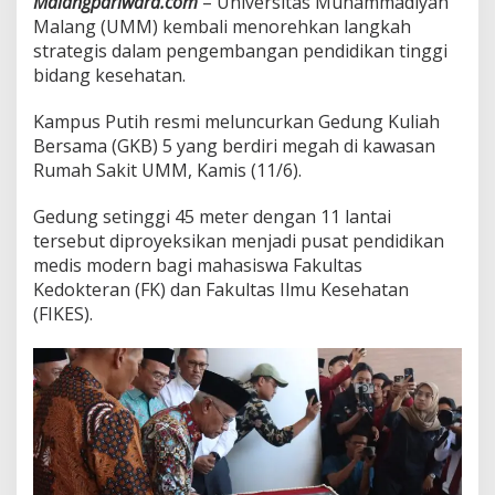
Malangpariwara.com
– Universitas Muhammadiyah
P
Malang (UMM) kembali menorehkan langkah
e
strategis dalam pengembangan pendidikan tinggi
n
bidang kesehatan.
d
i
d
Kampus Putih resmi meluncurkan Gedung Kuliah
i
Bersama (GKB) 5 yang berdiri megah di kawasan
k
Rumah Sakit UMM, Kamis (11/6).
a
n
M
Gedung setinggi 45 meter dengan 11 lantai
e
tersebut diproyeksikan menjadi pusat pendidikan
d
medis modern bagi mahasiswa Fakultas
i
Kedokteran (FK) dan Fakultas Ilmu Kesehatan
s
(FIKES).
B
e
r
k
e
l
a
s
N
a