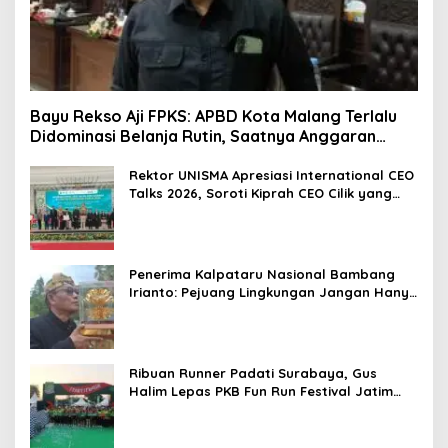
Bayu Rekso Aji FPKS: APBD Kota Malang Terlalu
Didominasi Belanja Rutin, Saatnya Anggaran
Berorientasi Hasil
Rektor UNISMA Apresiasi International CEO
Talks 2026, Soroti Kiprah CEO Cilik yang
Siap Bersaing di Kancah Global
Penerima Kalpataru Nasional Bambang
Irianto: Pejuang Lingkungan Jangan Hanya
Jadi Simbol Penghargaan
Ribuan Runner Padati Surabaya, Gus
Halim Lepas PKB Fun Run Festival Jatim
2026: Tebar Hadiah Ratusan Juta dan 6
Golden Ticket ke Jakarta