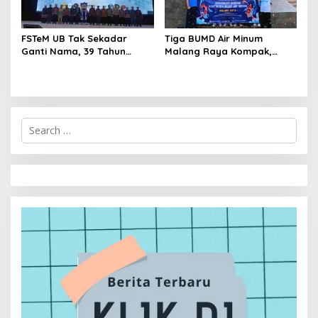
FSTeM UB Tak Sekadar
Tiga BUMD Air Minum
Ganti Nama, 39 Tahun
Malang Raya Kompak,
Mengakar Jadi Modal Jadi
Sinergi Tak Hanya Soal Air
Trendsetter Sains dan
Tapi Juga Prestasi
Teknologi
S
e
a
r
c
h
f
o
r
: