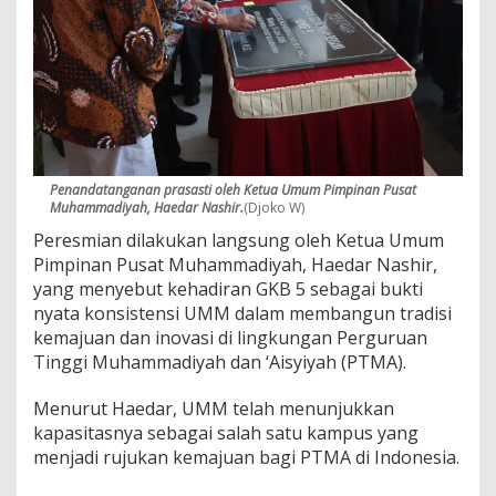
s
i
o
n
a
l
Penandatanganan prasasti oleh Ketua Umum Pimpinan Pusat
Muhammadiyah, Haedar Nashir.
(Djoko W)
Peresmian dilakukan langsung oleh Ketua Umum
Pimpinan Pusat Muhammadiyah, Haedar Nashir,
yang menyebut kehadiran GKB 5 sebagai bukti
nyata konsistensi UMM dalam membangun tradisi
kemajuan dan inovasi di lingkungan Perguruan
Tinggi Muhammadiyah dan ‘Aisyiyah (PTMA).
Menurut Haedar, UMM telah menunjukkan
kapasitasnya sebagai salah satu kampus yang
menjadi rujukan kemajuan bagi PTMA di Indonesia.