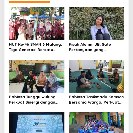
HUT Ke-46 SMAN 6 Malang,
Kisah Alumni UB: Satu
Tiga Generasi Bersatu
Pertanyaan yang
dalam Semangat
Menyelamatkan Nyawa
Kebersamaan, ini Kata
Untari
Babinsa Tunggulwulung
Babinsa Tasikmadu Komsos
Perkuat Sinergi dengan
Bersama Warga, Perkuat
Guru, Dorong Sekolah
Kedekatan dan
Aman dan Kondusif
Kondusivitas Wilayah