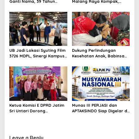
Ganti Nama, 39 Tahun
Malang Raya Kompak,
Mengakar Jadi Modal Jadi
Sinergi Tak Hanya Soal Air
Trendsetter Sains dan
Tapi Juga Prestasi
Teknologi
UB Jadi Lokasi Syuting Film
Dukung Perlindungan
3726 MDPL, Sinergi Kampus
Kesehatan Anak, Babinsa
dan Industri Kreatif
Jatimulyo Dampingi Pekan
Hadirkan Pengalaman
Imunisasi 2026
Nyata bagi Mahasiswa
Ketua Komisi E DPRD Jatim
Munas III PERJASI dan
Sri Untari Dorong
APTAKSINDO Siap Digelar di
Penguatan Peran Kader
Surabaya, Usung
Posyandu sebagai Garda
Semangat Perkuat Tata
Terdepan Layanan
Kelola Organisasi
Kesehatan
Leave a Reply