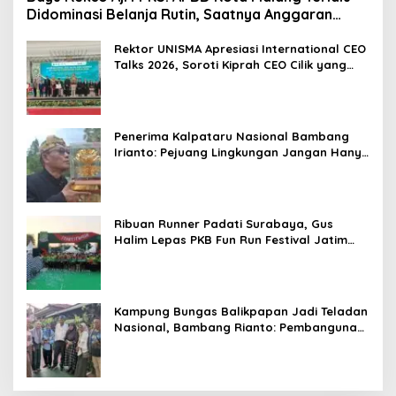
Didominasi Belanja Rutin, Saatnya Anggaran
Berorientasi Hasil
Rektor UNISMA Apresiasi International CEO
Talks 2026, Soroti Kiprah CEO Cilik yang
Siap Bersaing di Kancah Global
Penerima Kalpataru Nasional Bambang
Irianto: Pejuang Lingkungan Jangan Hanya
Jadi Simbol Penghargaan
Ribuan Runner Padati Surabaya, Gus
Halim Lepas PKB Fun Run Festival Jatim
2026: Tebar Hadiah Ratusan Juta dan 6
Golden Ticket ke Jakarta
Kampung Bungas Balikpapan Jadi Teladan
Nasional, Bambang Rianto: Pembangunan
Lingkungan Harus Holistik dan
Berkelanjutan