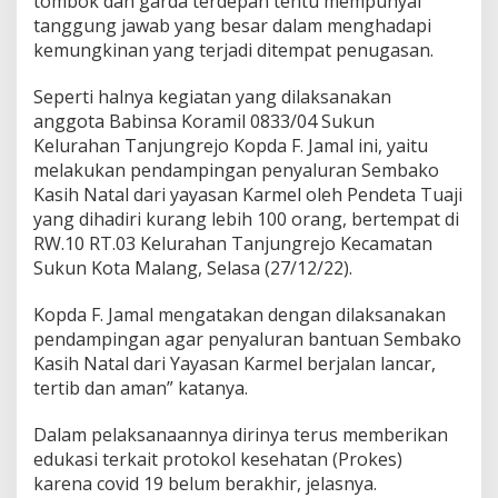
tombok dan garda terdepan tentu mempunyai
k
tanggung jawab yang besar dalam menghadapi
u
kemungkinan yang terjadi ditempat penugasan.
n
D
a
Seperti halnya kegiatan yang dilaksanakan
m
anggota Babinsa Koramil 0833/04 Sukun
p
Kelurahan Tanjungrejo Kopda F. Jamal ini, yaitu
i
melakukan pendampingan penyaluran Sembako
n
Kasih Natal dari yayasan Karmel oleh Pendeta Tuaji
g
a
yang dihadiri kurang lebih 100 orang, bertempat di
n
RW.10 RT.03 Kelurahan Tanjungrejo Kecamatan
P
Sukun Kota Malang, Selasa (27/12/22).
e
n
Kopda F. Jamal mengatakan dengan dilaksanakan
y
a
pendampingan agar penyaluran bantuan Sembako
l
Kasih Natal dari Yayasan Karmel berjalan lancar,
u
tertib dan aman” katanya.
r
a
Dalam pelaksanaannya dirinya terus memberikan
n
S
edukasi terkait protokol kesehatan (Prokes)
e
karena covid 19 belum berakhir, jelasnya.
m