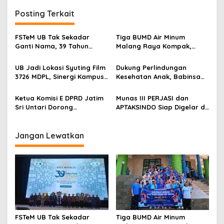
n
Posting Terkait
a
v
FSTeM UB Tak Sekadar
Tiga BUMD Air Minum
i
Ganti Nama, 39 Tahun
Malang Raya Kompak,
g
Mengakar Jadi Modal Jadi
Sinergi Tak Hanya Soal Air
Trendsetter Sains dan
Tapi Juga Prestasi
UB Jadi Lokasi Syuting Film
Dukung Perlindungan
a
Teknologi
3726 MDPL, Sinergi Kampus
Kesehatan Anak, Babinsa
t
dan Industri Kreatif
Jatimulyo Dampingi Pekan
Hadirkan Pengalaman
Imunisasi 2026
i
Ketua Komisi E DPRD Jatim
Munas III PERJASI dan
Nyata bagi Mahasiswa
Sri Untari Dorong
APTAKSINDO Siap Digelar di
o
Penguatan Peran Kader
Surabaya, Usung
n
Posyandu sebagai Garda
Semangat Perkuat Tata
Terdepan Layanan
Kelola Organisasi
Jangan Lewatkan
Kesehatan
FSTeM UB Tak Sekadar
Tiga BUMD Air Minum