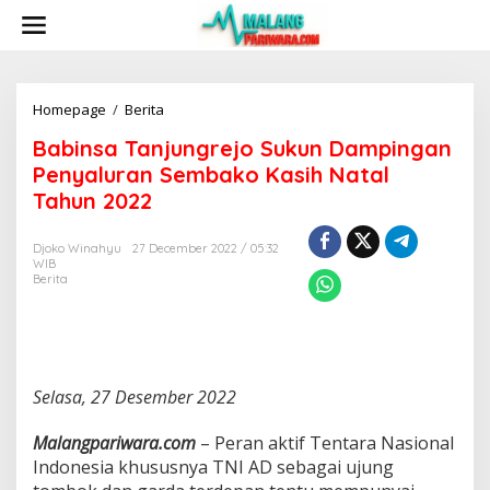
S
k
i
p
t
o
Homepage
/
Berita
B
c
a
Babinsa Tanjungrejo Sukun Dampingan
o
b
n
i
Penyaluran Sembako Kasih Natal
t
n
Tahun 2022
e
s
n
a
t
T
Djoko Winahyu
27 December 2022 / 05:32
WIB
a
Berita
n
j
u
n
g
r
Selasa, 27 Desember 2022
e
j
Malangpariwara.com
– Peran aktif Tentara Nasional
o
S
Indonesia khususnya TNI AD sebagai ujung
u