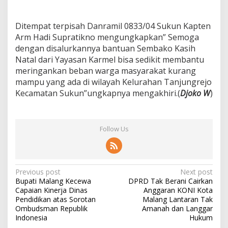
b
a
Ditempat terpisah Danramil 0833/04 Sukun Kapten
k
o
Arm Hadi Supratikno mengungkapkan” Semoga
K
dengan disalurkannya bantuan Sembako Kasih
a
Natal dari Yayasan Karmel bisa sedikit membantu
s
meringankan beban warga masyarakat kurang
i
h
mampu yang ada di wilayah Kelurahan Tanjungrejo
N
Kecamatan Sukun”ungkapnya mengakhiri.(
Djoko W
)
a
t
a
l
Follow Us
T
a
h
u
P
Previous post
Next post
n
Bupati Malang Kecewa
DPRD Tak Berani Cairkan
2
o
Capaian Kinerja Dinas
Anggaran KONI Kota
0
s
Pendidikan atas Sorotan
Malang Lantaran Tak
2
Ombudsman Republik
Amanah dan Langgar
2
t
Indonesia
Hukum