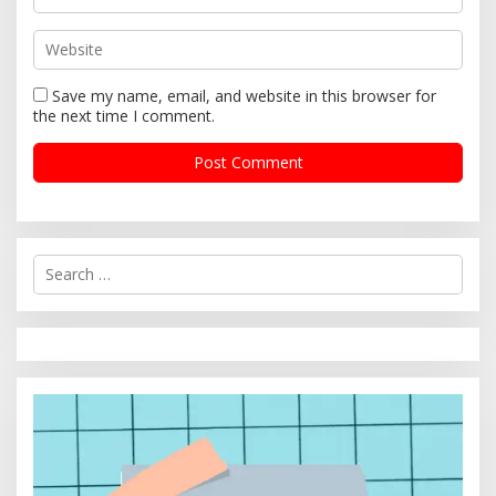
Save my name, email, and website in this browser for
the next time I comment.
S
e
a
r
c
h
f
o
r
: