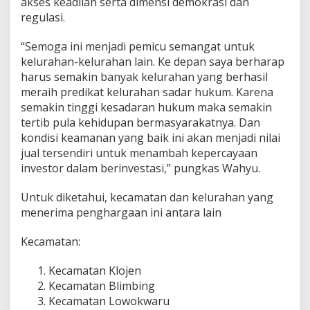
akses keadilan serta dimensi demokrasi dan
a
regulasi.
n
a
“Semoga ini menjadi pemicu semangat untuk
kelurahan-kelurahan lain. Ke depan saya berharap
harus semakin banyak kelurahan yang berhasil
meraih predikat kelurahan sadar hukum. Karena
semakin tinggi kesadaran hukum maka semakin
tertib pula kehidupan bermasyarakatnya. Dan
kondisi keamanan yang baik ini akan menjadi nilai
jual tersendiri untuk menambah kepercayaan
investor dalam berinvestasi,” pungkas Wahyu.
Untuk diketahui, kecamatan dan kelurahan yang
menerima penghargaan ini antara lain
Kecamatan:
Kecamatan Klojen
Kecamatan Blimbing
Kecamatan Lowokwaru