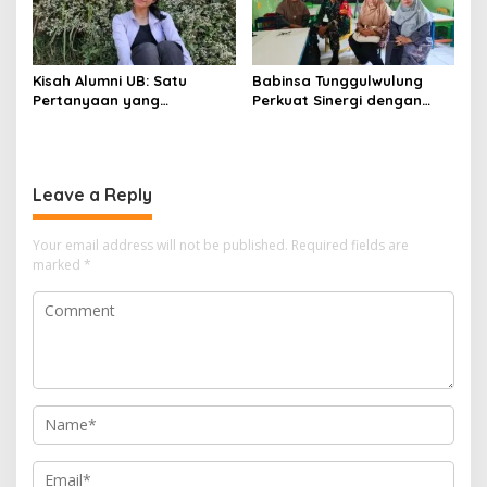
Kisah Alumni UB: Satu
Babinsa Tunggulwulung
Pertanyaan yang
Perkuat Sinergi dengan
Menyelamatkan Nyawa
Guru, Dorong Sekolah
Aman dan Kondusif
Leave a Reply
Your email address will not be published.
Required fields are
marked
*