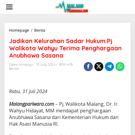
S
k
i
p
t
o
Homepage
/
Berita
J
c
a
Jadikan Kelurahan Sadar Hukum.Pj
o
d
n
i
Walikota Wahyu Terima Penghargaan
t
k
Anubhawa Sasana
e
a
n
n
Djoko Winahyu
31 July 2024 / 18:34 WIB
t
K
Berita
e
l
u
r
Rabu, 31 Juli 2024
a
h
Malangpariwara.com
– Pj. Walikota Malang, Dr. Ir.
a
Wahyu Hidayat, MM mendapat penghargaan
n
Anubhawa Sasana dari Kementerian Hukum dan
S
a
Hak Asasi Manusia RI.
d
a