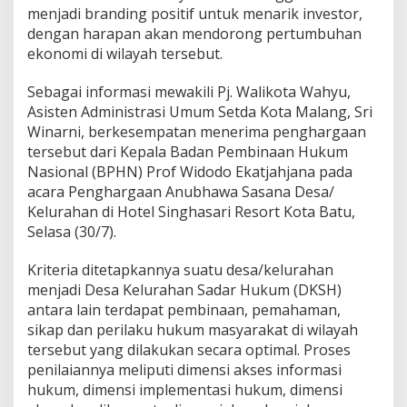
menjadi branding positif untuk menarik investor,
i
m
dengan harapan akan mendorong pertumbuhan
a
ekonomi di wilayah tersebut.
P
e
Sebagai informasi mewakili Pj. Walikota Wahyu,
n
Asisten Administrasi Umum Setda Kota Malang, Sri
g
h
Winarni, berkesempatan menerima penghargaan
a
tersebut dari Kepala Badan Pembinaan Hukum
r
Nasional (BPHN) Prof Widodo Ekatjahjana pada
g
acara Penghargaan Anubhawa Sasana Desa/
a
a
Kelurahan di Hotel Singhasari Resort Kota Batu,
n
Selasa (30/7).
A
n
Kriteria ditetapkannya suatu desa/kelurahan
u
menjadi Desa Kelurahan Sadar Hukum (DKSH)
b
h
antara lain terdapat pembinaan, pemahaman,
a
sikap dan perilaku hukum masyarakat di wilayah
w
tersebut yang dilakukan secara optimal. Proses
a
penilaiannya meliputi dimensi akses informasi
S
hukum, dimensi implementasi hukum, dimensi
a
s