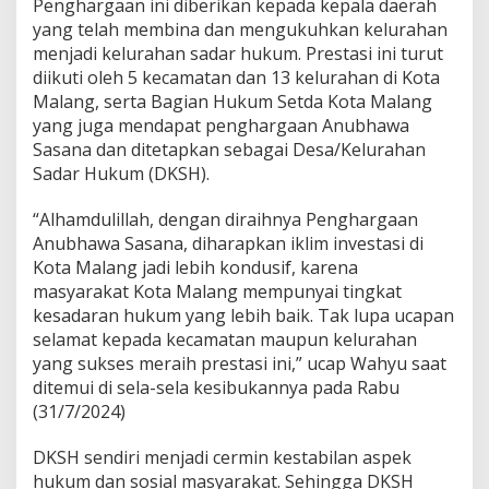
Penghargaan ini diberikan kepada kepala daerah
r
yang telah membina dan mengukuhkan kelurahan
H
menjadi kelurahan sadar hukum. Prestasi ini turut
u
k
diikuti oleh 5 kecamatan dan 13 kelurahan di Kota
u
Malang, serta Bagian Hukum Setda Kota Malang
m
yang juga mendapat penghargaan Anubhawa
.
Sasana dan ditetapkan sebagai Desa/Kelurahan
P
j
Sadar Hukum (DKSH).
W
a
“Alhamdulillah, dengan diraihnya Penghargaan
l
Anubhawa Sasana, diharapkan iklim investasi di
i
Kota Malang jadi lebih kondusif, karena
k
o
masyarakat Kota Malang mempunyai tingkat
t
kesadaran hukum yang lebih baik. Tak lupa ucapan
a
selamat kepada kecamatan maupun kelurahan
W
yang sukses meraih prestasi ini,” ucap Wahyu saat
a
ditemui di sela-sela kesibukannya pada Rabu
h
y
(31/7/2024)
u
T
DKSH sendiri menjadi cermin kestabilan aspek
e
hukum dan sosial masyarakat. Sehingga DKSH
r