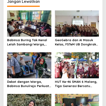
n
Jangan Lewatkan
Babinsa Buring Tak Kenal
GeoGebra dan AI Masuk
Lelah Sambangi Warga,
Kelas, FSTeM UB Dongkrak
Komsos Jadi Garda Awal
Literasi Numerasi Siswa
Jaga Kamtibmas
SMAN 1 Krembung
Dekat dengan Warga,
HUT Ke-46 SMAN 6 Malang,
Babinsa Bunulrejo Perkuat
Tiga Generasi Bersatu
Sinergi TNI dan Rakyat
dalam Semangat
Kebersamaan, ini Kata
Untari