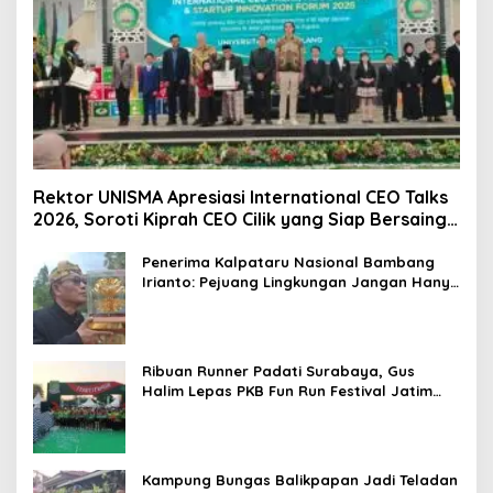
Rektor UNISMA Apresiasi International CEO Talks
2026, Soroti Kiprah CEO Cilik yang Siap Bersaing
di Kancah Global
Penerima Kalpataru Nasional Bambang
Irianto: Pejuang Lingkungan Jangan Hanya
Jadi Simbol Penghargaan
Ribuan Runner Padati Surabaya, Gus
Halim Lepas PKB Fun Run Festival Jatim
2026: Tebar Hadiah Ratusan Juta dan 6
Golden Ticket ke Jakarta
Kampung Bungas Balikpapan Jadi Teladan