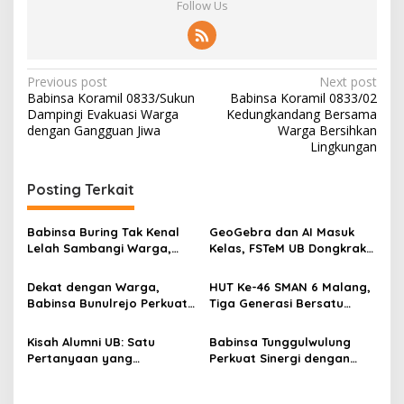
Follow Us
P
Previous post
Next post
Babinsa Koramil 0833/Sukun
Babinsa Koramil 0833/02
o
Dampingi Evakuasi Warga
Kedungkandang Bersama
s
dengan Gangguan Jiwa
Warga Bersihkan
Lingkungan
t
n
Posting Terkait
a
v
Babinsa Buring Tak Kenal
GeoGebra dan AI Masuk
Lelah Sambangi Warga,
Kelas, FSTeM UB Dongkrak
i
Komsos Jadi Garda Awal
Literasi Numerasi Siswa
g
Jaga Kamtibmas
SMAN 1 Krembung
Dekat dengan Warga,
HUT Ke-46 SMAN 6 Malang,
Babinsa Bunulrejo Perkuat
Tiga Generasi Bersatu
a
Sinergi TNI dan Rakyat
dalam Semangat
t
Kebersamaan, ini Kata
Kisah Alumni UB: Satu
Babinsa Tunggulwulung
Untari
i
Pertanyaan yang
Perkuat Sinergi dengan
Menyelamatkan Nyawa
Guru, Dorong Sekolah
o
Aman dan Kondusif