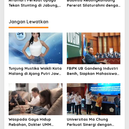
Kesehatan Masyarakat
i
Tekan Stunting di Jabung,
Pererat Silaturahmi dengan
35 Balita Dapat Program
Warga Lewat Pengajian
o
Satu Telur Sehari
Rutin
n
Jangan Lewatkan
Tunjung Mustika Wakili Kota
FBiPK UB Gandeng Industri
Malang di Ajang Putri Jawa
Benih, Siapkan Mahasiswa
Timur 2026, Warga Diajak
Hadapi Dunia Kerja Modern
Beri Dukungan Melalui
Instagram
Waspada Gaya Hidup
Universitas Ma Chung
Rebahan, Dokter UMM
Perkuat Sinergi dengan