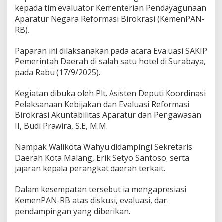
kepada tim evaluator Kementerian Pendayagunaan
M
a
Aparatur Negara Reformasi Birokrasi (KemenPAN-
l
RB).
a
n
Paparan ini dilaksanakan pada acara Evaluasi SAKIP
g
Pemerintah Daerah di salah satu hotel di Surabaya,
I
m
pada Rabu (17/9/2025).
p
l
Kegiatan dibuka oleh Plt. Asisten Deputi Koordinasi
e
Pelaksanaan Kebijakan dan Evaluasi Reformasi
m
Birokrasi Akuntabilitas Aparatur dan Pengawasan
e
n
II, Budi Prawira, S.E, M.M.
t
a
Nampak Walikota Wahyu didampingi Sekretaris
s
Daerah Kota Malang, Erik Setyo Santoso, serta
i
jajaran kepala perangkat daerah terkait.
S
A
K
Dalam kesempatan tersebut ia mengapresiasi
I
KemenPAN-RB atas diskusi, evaluasi, dan
P
pendampingan yang diberikan.
E
f