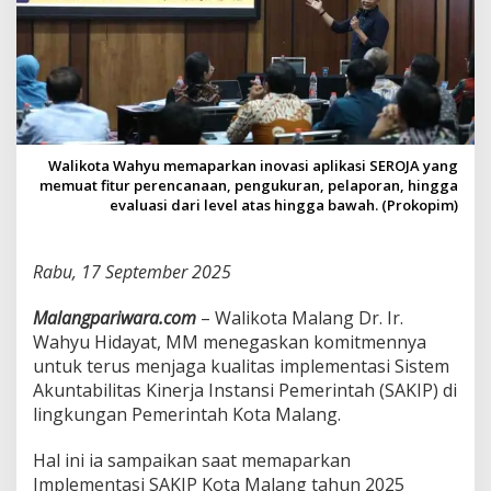
K
e
b
e
r
h
a
s
Walikota Wahyu memaparkan inovasi aplikasi SEROJA yang
i
memuat fitur perencanaan, pengukuran, pelaporan, hingga
l
evaluasi dari level atas hingga bawah. (Prokopim)
a
n
K
Rabu, 17 September 2025
i
n
e
Malangpariwara.com
– Walikota Malang Dr. Ir.
r
Wahyu Hidayat, MM menegaskan komitmennya
j
untuk terus menjaga kualitas implementasi Sistem
a
Akuntabilitas Kinerja Instansi Pemerintah (SAKIP) di
P
e
lingkungan Pemerintah Kota Malang.
m
k
Hal ini ia sampaikan saat memaparkan
o
Implementasi SAKIP Kota Malang tahun 2025
t