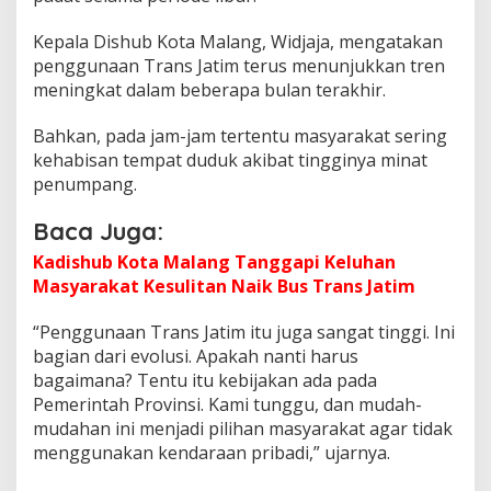
b
a
Kepala Dishub Kota Malang, Widjaja, mengatakan
u
penggunaan Trans Jatim terus menunjukkan tren
W
meningkat dalam beberapa bulan terakhir.
a
r
Bahkan, pada jam-jam tertentu masyarakat sering
g
a
kehabisan tempat duduk akibat tingginya minat
G
penumpang.
u
n
Baca Juga:
a
k
Kadishub Kota Malang Tanggapi Keluhan
a
Masyarakat Kesulitan Naik Bus Trans Jatim
n
T
“Penggunaan Trans Jatim itu juga sangat tinggi. Ini
r
a
bagian dari evolusi. Apakah nanti harus
n
bagaimana? Tentu itu kebijakan ada pada
s
Pemerintah Provinsi. Kami tunggu, dan mudah-
J
mudahan ini menjadi pilihan masyarakat agar tidak
a
t
menggunakan kendaraan pribadi,” ujarnya.
i
m