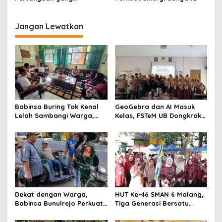
i
Menyelamatkan Nyawa
Guru, Dorong Sekolah
o
Aman dan Kondusif
n
Jangan Lewatkan
Babinsa Buring Tak Kenal
GeoGebra dan AI Masuk
Lelah Sambangi Warga,
Kelas, FSTeM UB Dongkrak
Komsos Jadi Garda Awal
Literasi Numerasi Siswa
Jaga Kamtibmas
SMAN 1 Krembung
Dekat dengan Warga,
HUT Ke-46 SMAN 6 Malang,
Babinsa Bunulrejo Perkuat
Tiga Generasi Bersatu
Sinergi TNI dan Rakyat
dalam Semangat
Kebersamaan, ini Kata