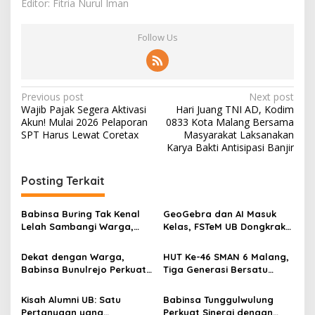
Editor: Fitria Nurul Iman
Follow Us
P
Previous post
Next post
Wajib Pajak Segera Aktivasi
Hari Juang TNI AD, Kodim
o
Akun! Mulai 2026 Pelaporan
0833 Kota Malang Bersama
s
SPT Harus Lewat Coretax
Masyarakat Laksanakan
Karya Bakti Antisipasi Banjir
t
n
Posting Terkait
a
v
Babinsa Buring Tak Kenal
GeoGebra dan AI Masuk
Lelah Sambangi Warga,
Kelas, FSTeM UB Dongkrak
i
Komsos Jadi Garda Awal
Literasi Numerasi Siswa
g
Jaga Kamtibmas
SMAN 1 Krembung
Dekat dengan Warga,
HUT Ke-46 SMAN 6 Malang,
Babinsa Bunulrejo Perkuat
Tiga Generasi Bersatu
a
Sinergi TNI dan Rakyat
dalam Semangat
t
Kebersamaan, ini Kata
Kisah Alumni UB: Satu
Babinsa Tunggulwulung
Untari
Pertanyaan yang
Perkuat Sinergi dengan