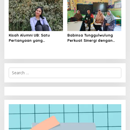
Untari
Kisah Alumni UB: Satu
Babinsa Tunggulwulung
Pertanyaan yang
Perkuat Sinergi dengan
Menyelamatkan Nyawa
Guru, Dorong Sekolah
Aman dan Kondusif
S
e
a
r
c
h
f
o
r
: