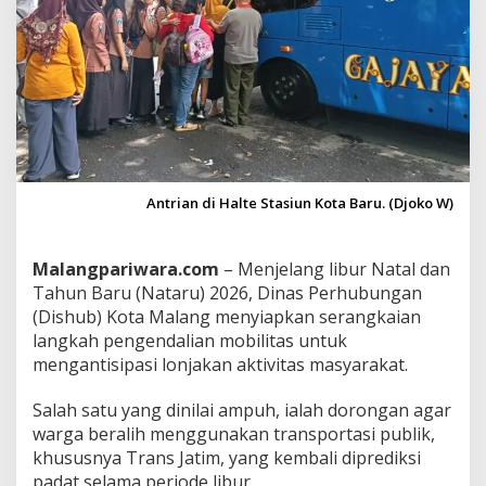
n
B
a
r
u
,
D
i
s
h
Antrian di Halte Stasiun Kota Baru. (Djoko W)
u
b
K
Malangpariwara.com
– Menjelang libur Natal dan
o
t
Tahun Baru (Nataru) 2026, Dinas Perhubungan
a
(Dishub) Kota Malang menyiapkan serangkaian
M
langkah pengendalian mobilitas untuk
a
mengantisipasi lonjakan aktivitas masyarakat.
l
a
n
Salah satu yang dinilai ampuh, ialah dorongan agar
g
warga beralih menggunakan transportasi publik,
H
khususnya Trans Jatim, yang kembali diprediksi
i
padat selama periode libur.
m