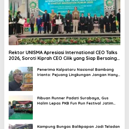
Rektor UNISMA Apresiasi International CEO Talks
2026, Soroti Kiprah CEO Cilik yang Siap Bersaing
di Kancah Global
Penerima Kalpataru Nasional Bambang
Irianto: Pejuang Lingkungan Jangan Hanya
Jadi Simbol Penghargaan
Ribuan Runner Padati Surabaya, Gus
Halim Lepas PKB Fun Run Festival Jatim
2026: Tebar Hadiah Ratusan Juta dan 6
Golden Ticket ke Jakarta
Kampung Bungas Balikpapan Jadi Teladan