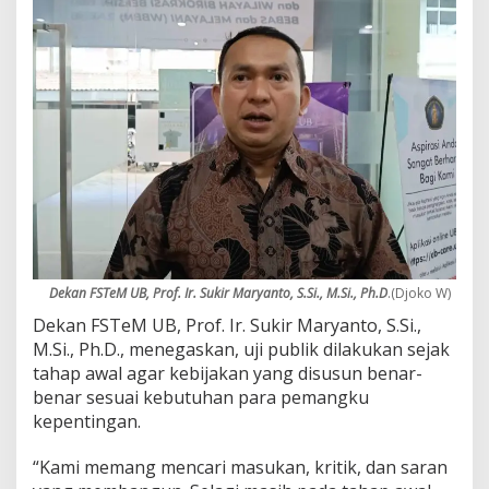
n
t
r
e
Dekan FSTeM UB, Prof. Ir. Sukir Maryanto, S.Si., M.Si., Ph.D
.(Djoko W)
Dekan FSTeM UB, Prof. Ir. Sukir Maryanto, S.Si.,
M.Si., Ph.D., menegaskan, uji publik dilakukan sejak
tahap awal agar kebijakan yang disusun benar-
benar sesuai kebutuhan para pemangku
kepentingan.
“Kami memang mencari masukan, kritik, dan saran