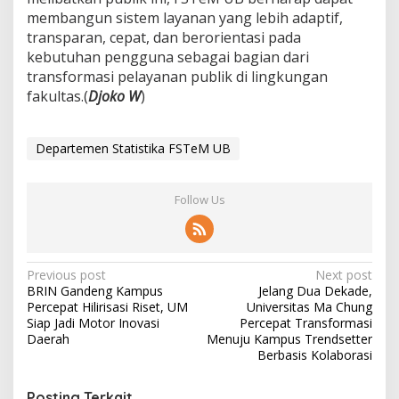
membangun sistem layanan yang lebih adaptif,
transparan, cepat, dan berorientasi pada
kebutuhan pengguna sebagai bagian dari
transformasi pelayanan publik di lingkungan
fakultas.(
Djoko W
)
Departemen Statistika FSTeM UB
Follow Us
P
Previous post
Next post
BRIN Gandeng Kampus
Jelang Dua Dekade,
o
Percepat Hilirisasi Riset, UM
Universitas Ma Chung
s
Siap Jadi Motor Inovasi
Percepat Transformasi
Daerah
Menuju Kampus Trendsetter
t
Berbasis Kolaborasi
n
Posting Terkait