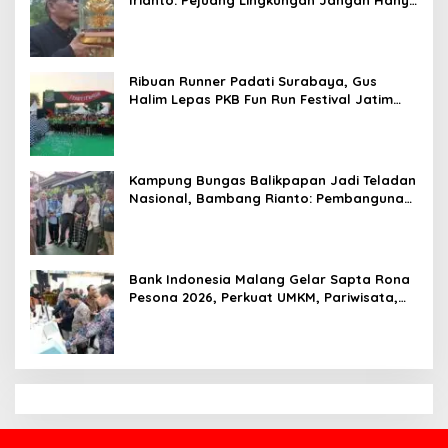
Irianto: Pejuang Lingkungan Jangan Hanya
Jadi Simbol Penghargaan
Ribuan Runner Padati Surabaya, Gus
Halim Lepas PKB Fun Run Festival Jatim
2026: Tebar Hadiah Ratusan Juta dan 6
Golden Ticket ke Jakarta
Kampung Bungas Balikpapan Jadi Teladan
Nasional, Bambang Rianto: Pembangunan
Lingkungan Harus Holistik dan
Berkelanjutan
Bank Indonesia Malang Gelar Sapta Rona
Pesona 2026, Perkuat UMKM, Pariwisata,
Digitalisasi, dan Ekonomi Syariah