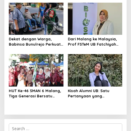
Jaga Kamtibmas
SMAN 1 Krembung
Dekat dengan Warga,
Dari Malang ke Malaysia,
Babinsa Bunulrejo Perkuat
Prof FSTeM UB Fatchiyah
Sinergi TNI dan Rakyat
Bawa Nutrigenomik ke
Panggung Dunia
HUT Ke-46 SMAN 6 Malang,
Kisah Alumni UB: Satu
Tiga Generasi Bersatu
Pertanyaan yang
dalam Semangat
Menyelamatkan Nyawa
Kebersamaan, ini Kata
Untari
S