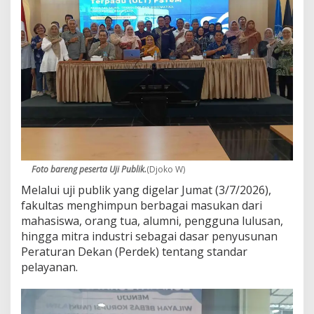
a
p
k
a
n
L
a
y
a
n
a
n
D
Foto bareng peserta Uji Publik.
(Djoko W)
i
g
Melalui uji publik yang digelar Jumat (3/7/2026),
i
fakultas menghimpun berbagai masukan dari
t
mahasiswa, orang tua, alumni, pengguna lulusan,
a
hingga mitra industri sebagai dasar penyusunan
l
T
Peraturan Dekan (Perdek) tentang standar
a
pelayanan.
n
p
a
A