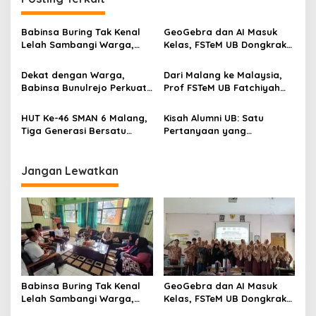
a
v
Babinsa Buring Tak Kenal
GeoGebra dan AI Masuk
i
Lelah Sambangi Warga,
Kelas, FSTeM UB Dongkrak
g
Komsos Jadi Garda Awal
Literasi Numerasi Siswa
Jaga Kamtibmas
SMAN 1 Krembung
Dekat dengan Warga,
Dari Malang ke Malaysia,
a
Babinsa Bunulrejo Perkuat
Prof FSTeM UB Fatchiyah
t
Sinergi TNI dan Rakyat
Bawa Nutrigenomik ke
Panggung Dunia
i
HUT Ke-46 SMAN 6 Malang,
Kisah Alumni UB: Satu
Tiga Generasi Bersatu
Pertanyaan yang
o
dalam Semangat
Menyelamatkan Nyawa
n
Kebersamaan, ini Kata
Untari
Jangan Lewatkan
Babinsa Buring Tak Kenal
GeoGebra dan AI Masuk
Lelah Sambangi Warga,
Kelas, FSTeM UB Dongkrak
Komsos Jadi Garda Awal
Literasi Numerasi Siswa