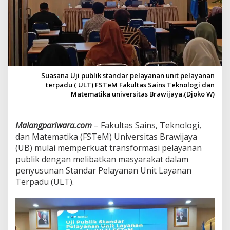
k
S
u
s
u
n
S
t
Suasana Uji publik standar pelayanan unit pelayanan
a
terpadu ( ULT) FSTeM Fakultas Sains Teknologi dan
n
Matematika universitas Brawijaya.(Djoko W)
d
a
r
Malangpariwara.com
– Fakultas Sains, Teknologi,
P
dan Matematika (FSTeM) Universitas Brawijaya
e
l
(UB) mulai memperkuat transformasi pelayanan
a
publik dengan melibatkan masyarakat dalam
y
penyusunan Standar Pelayanan Unit Layanan
a
Terpadu (ULT).
n
a
n
,
S
i